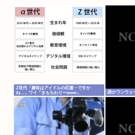
Z世代「趣味はアイドルの応援‥ですか
誰かワンウェ
ね…」ワイ「きもちわりーwww」