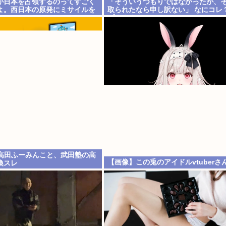
が日本を占領するのってすごく
「そういうつもりではなかったが、
よ。西日本の原発にミサイルを
取られたなら申し訳ない」 なにコレ
い」
プ？？？
TVの高田ふーみんこと、武田塾の高
【画像】この兎のアイドルvtuberさ
喚スレ