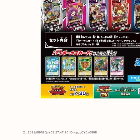
2 : 2021/08/08(日) 08:27:47.76
ID:tupzvCY5a0808