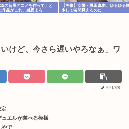
クエ5の昔風アニメを作って」と
【画像】女優・堀田真由、ゆるゆる
た作品がこれ、感想よろ
少しで谷間見えるのに
たいけど、今さら遅いやろなぁ」ワ
2021/8/8
決定
デュエルが遊べる模様
んやで