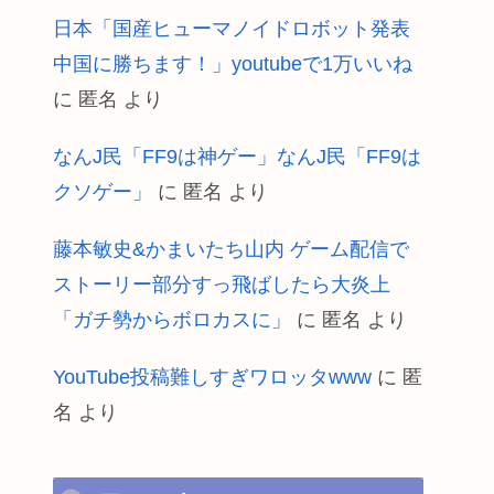
日本「国産ヒューマノイドロボット発表
中国に勝ちます！」youtubeで1万いいね
に
匿名
より
なんJ民「FF9は神ゲー」なんJ民「FF9は
クソゲー」
に
匿名
より
藤本敏史&かまいたち山内 ゲーム配信で
ストーリー部分すっ飛ばしたら大炎上
「ガチ勢からボロカスに」
に
匿名
より
YouTube投稿難しすぎワロッタwww
に
匿
名
より