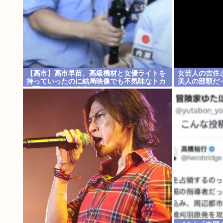
【高市】高市早苗、高級機材と女優ライトを
女芸人の吉住
持っていったのに結局映像でも不気味なトカ
美人の部類だ
ゲ顔になってしまう