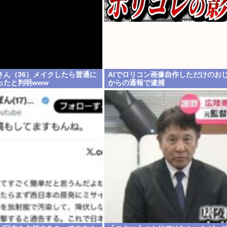
さん（36）メイクしたら普通に
AIでロリコン画像自作しただけのお
ったと判明www
からの通報で逮捕