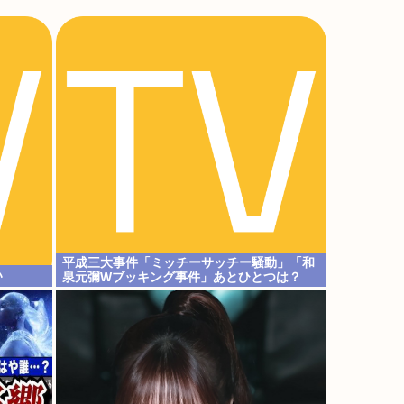
平成三大事件「ミッチーサッチー騒動」「和
い
泉元彌Wブッキング事件」あとひとつは？