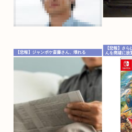
【悲報】さら
【悲報】ジャンポケ斎藤さん、壊れる
んを廃墟に放