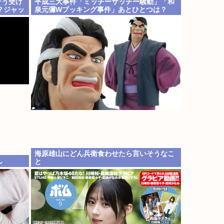
そう受け
平成三大事件「ミッチーサッチー騒動」「和
？ジャッ
泉元彌Wブッキング事件」あとひとつは？
海原雄山にどん兵衛食わせたら言いそうなこ
ん
と