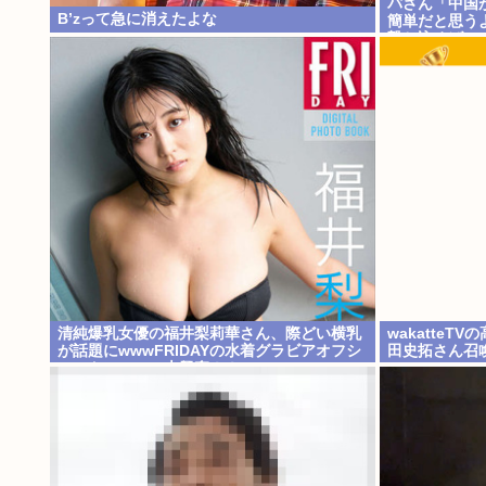
パさん「中国
B’zって急に消えたよな
簡単だと思う
撃ち込めばい
清純爆乳女優の福井梨莉華さん、際どい横乳
wakatte
が話題にwwwFRIDAYの水着グラビアオフシ
田史拓さん召
ョットにファン大興奮！！