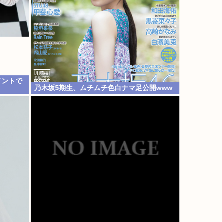
メントで
乃木坂5期生、ムチムチ色白ナマ足公開www