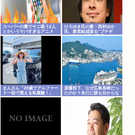
スーパーの裏でヤニ吸う2人
ひろゆき氏の妻・西村ゆか
とかいうヤバすぎるアニメ
氏、新党結成巡る”ブチギ
レ”投稿を謝罪「配慮に欠け
た行動でした」 夫婦で投稿
まんさん「20歳でアルファー
原爆投下、なぜ広島長崎だっ
ド一括で買える私素敵！」
たのか？未だに誰も分からな
い