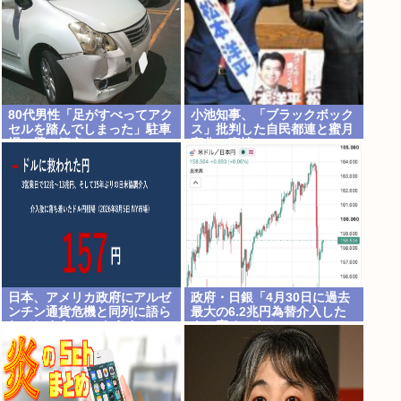
80代男性「足がすべってアク
小池知事、「ブラックボック
セルを踏んでしまった」駐車
ス」批判した自民都連と蜜月
場の壁に衝突
変化の事情
日本、アメリカ政府にアルゼ
政府・日銀「4月30日に過去
ンチン通貨危機と同列に語ら
最大の6.2兆円為替介入した
れてしまうwwwもうすでに
よ！褒めてよ！」
158円に戻る