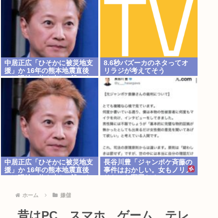
中居正広「ひそかに被災地支
8.6秒バズーカのネタってオ
援」か 16年の熊本地震直後
リラジが考えてそう
には現地で炊き出し “誰にも
知られなくて良い”と、強ま
る福祉活動への思い
中居正広「ひそかに被災地支
長谷川豊「ジャンポケ斉藤の
援」か 16年の熊本地震直後
事件はおかしい。女もノリノ
には現地で炊き出し “誰にも
リだった冤罪だろ」
知られなくて良い”と、強ま
る福祉活動への思い
ホーム
嫌儲
昔はPC、スマホ、ゲーム、テレ