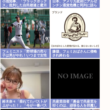
小池知事、「ブラックボック
日本、アメリカ政府にアルゼ
ス」批判した自民都連と蜜月
ンチン通貨危機と同列に語ら
変化の事情
れてしまうwwwもうすでに
158円に戻る
フェミニスト「野球場の売り
嫌儲、フェミおばさんに侵略
子は男がやれ！いつまで女性
され終わる
を奴隷扱いする気だ」
鈴木奈々「垂れてたバストが
共産党信者「募金で共産党を
上がった！」「今が一番バス
叩くのは、頑張る人を邪魔し
ト大きい！」 下着姿を公開、
たいという日本人らしい薄暗