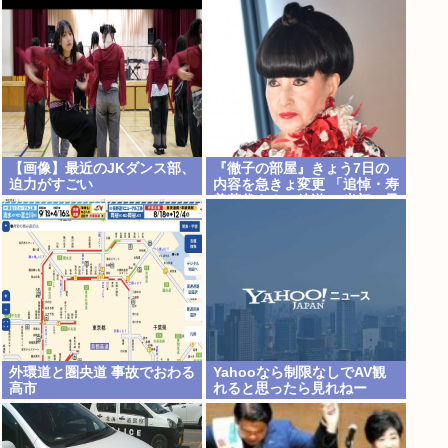
【画像】最近のJKダンス部、
『徹子の部屋』きょう7日の
迫力がすごい
内容を急きょ変更 「追悼・寿
美花代さん」放送へ 当初の予
定「放送日は未定です」
外環道と圏央道 事故でおわる
Yahooなら制限なしでAV観
高市
れると思ったら見れねー