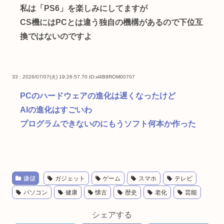
私は「PS6」を楽しみにしてますが
CS機にはPCとは違う独自の機構があるので下位互
換ではないのですよ
33 : 2026/07/07(火) 19:26:57.70
ID:xl4B9ROM00707
PCのハードウェアの進化は遅くなったけど
AIの進化はすごいわ
プログラムできないのにもうソフト何本か作った
嫌儲
ガジェット
ゲーム
スマホ
テレビ
パソコン
健康
懐古
歴史
老化
芸能
シェアする