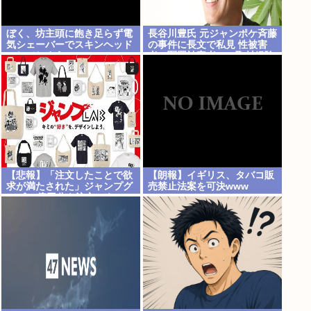
ぼく、坊主頭に飽き足らず電
長谷川豊氏 元ジャンポケ斉藤
気シェーバーでスキンヘッド
の事件に長文で私見 性被害
にしてしまう
者・冤罪被害者への取材経験
踏まえ
【悲報】「注文したことで欲
【朗報】イギリス、タバコ販
求が満たされた」ジャンプグ
売禁止法案を可決www
ッズ43億円分を注文・キャン
セルしたか、32歳女逮捕