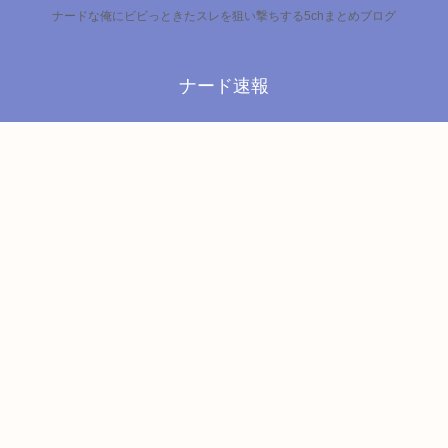
ナードな俺にビビっときたスレを狙い撃ちする5chまとめブログ
ナード速報