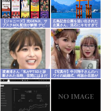
【ジャニーズ】光GENJI、サ
広島記念公園を追い出された
ブスク&DL配信が解禁 デビ
左翼さん、流石にキモすぎて
ュー39周年迎える8月19日か
炎上
ら40周年まで1年かけてリリ
ース当時の日付に順次配信予
定
渡邊渚さん「私がPTSDと診
【写真付】中川翔子さんのハ
断された当時、世間にはまだ
ワイの結婚式、何故か旦那が
PTSDという言葉は浸透して
いない
いませんでした」