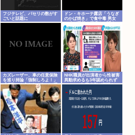
フジテレビ、パセリの数がす
ドン・キホーテ露店「うなぎ
ごいと話題に
のかば焼き」で食中毒 男女
14人が発熱や腹痛など訴え…
サルモネラ属の菌検出
カズレーザー、車の任意保険
NHK職員が出演者から性被害
を巡り持論「強制しろよ！」
異動求めるも3年認められず
「保険にも入れないヤツは運
PTSDに 加害者側が釈明も…
転すんなよ」
月岡ツキ「納得がいかない」