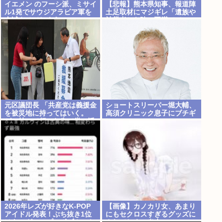
イエメン のフーシ派、ミサイ
【悲報】熊本県知事、報道陣
ル1発でサウジアラビア軍を
土足取材にマジギレ「遺族や
全滅させてしまうww
被災者から強い不満でて
る！」 → 記者「例えば？」
→ 知事、怒り通り越して呆れ
てしまう ………
元区議団長 「共産党は義援金
ショートスリーパー堀大輔、
を被災地に持ってはいく。
高須クリニック息子にブチギ
が、持って行った先で党の活
レwww
動のために使う」
2026年レズが好きなK-POP
【画像】カノカリ女、あまり
アイドル発表！ぶち抜き1位
にもセクロスすぎるグッズに