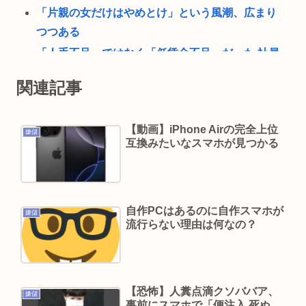
「片親の女だけはやめとけ」という風潮、広まり
つつある
「人手不足」ではなく「低賃金不足」だった 社員
に見限られて次々と倒産する企業が過去最多 給与
関連記事
アップが大嘘の現実
【サッカー】キリンカップ参加国決定！ 日本代表
【動画】iPhone Airの完全上位
は10/1 エクアドル（TBS）10/5 パナマかニュージ
嫌儲
互換みたいなスマホが見つかる
ーランド（テレ朝）と対戦
このグランドセイコー買うか迷う
エアコン業者「エアコンスプレー使う人はどこま
自作PCはあるのに自作スマホが
で洗浄したいの？室内に風を送り込んでるファン
嫌儲
流行らない理由は何なの？
は汚いままですよ」331.5万バズ
ドン・キホーテ露店「うなぎのかば焼き」で食中
毒 男女14人が発熱や腹痛など訴え…サルモネラ属
の菌検出
【恐怖】人糞点滴クソババア、
嫌儲
事前にスマホで「便注入 死ぬ