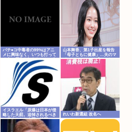
豊満な美バストを披露
い欲望のせい」
パチ●コ中毒者の99%はアニ
山本舞香、第1子出産を報告
メに興味なく、いつも打って
「母子ともに健康」…夫のマ
る台の原作も知らないという
イファス・Hiroは「いいね」
不都合な真実
森進一&森昌子さんの孫
イスラエル「原爆は日本が侵
れいわ新選組 改名へ
略した天罰。追悼されるべき
は侵略された中国や韓国の
人々だよ