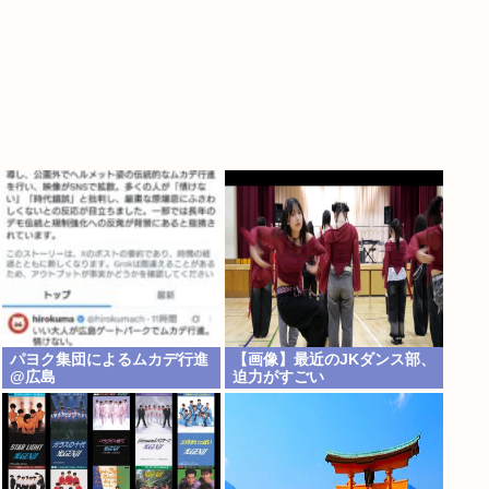
パヨク集団によるムカデ行進
【画像】最近のJKダンス部、
@広島
迫力がすごい