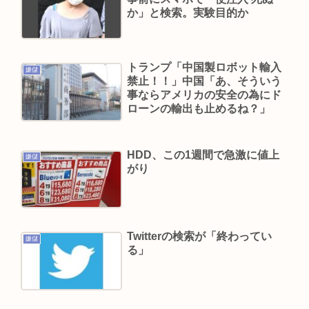
カズレーザー、車の任意保険を巡り持論「強制し
か」と検索。実験目的か
ろよ！」「保険にも入れないヤツは運転すんな
よ」
ジャンポケ斉藤さん、たった一度のフェラチオで
トランプ「中国製ロボット輸入
嫌儲
禁止！！」中国「あ、そういう
全てを失ってしまう
事ならアメリカの安全の為にド
高速道路の合流路線で速度合わせて合流塞いで来
ローンの輸出も止めるね？」
るトラックwww
共産党信者「募金で共産党を叩くのは、頑張る人
HDD、この1週間で急激に値上
嫌儲
を邪魔したいという日本人らしい薄暗い欲望のせ
がり
い」
Powered by livedoor 相互RSS
Twitterの検索が「終わってい
嫌儲
る」