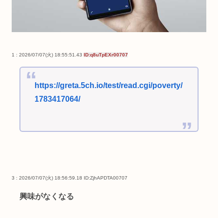
1 : 2026/07/07(火) 18:55:51.43
ID:q8uTpEXr00707
https://greta.5ch.io/test/read.cgi/poverty/
1783417064/
3 : 2026/07/07(火) 18:56:59.18
ID:ZjhAPDTA00707
興味がなくなる