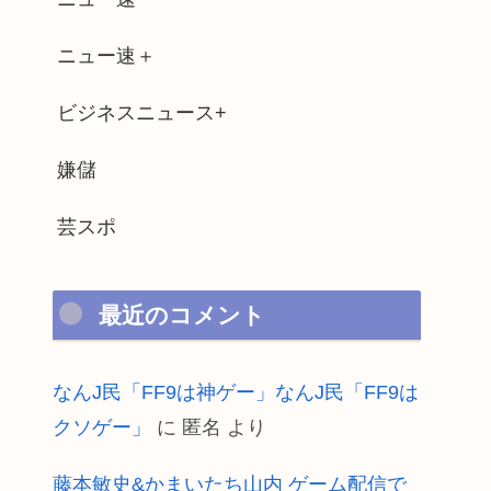
ニュー速＋
ビジネスニュース+
嫌儲
芸スポ
最近のコメント
なんJ民「FF9は神ゲー」なんJ民「FF9は
クソゲー」
に
匿名
より
藤本敏史&かまいたち山内 ゲーム配信で