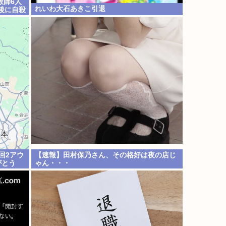
教師6人
れいわ大石あきこ引退
後に自殺
回2アウ
【速報】田村保乃さん、その格好は夜の店じ
がとう
ゃん・・・