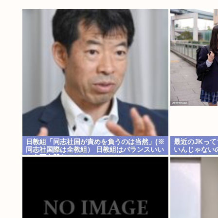
日教組「同志社国が責めを負うのは当然」(※
最近のJKっ
同志社国際は全教組） 日教組はバランスいい
いんじゃない
と自画自賛も