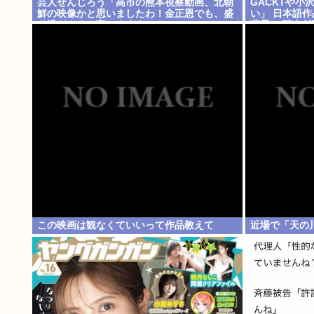
芸人ぜんじろう「高市の熊本視察動画、北朝
GACKTや
鮮の映像かと思いましたわ！金正恩でも、盛
い」 日本語
り過ぎやろ！言いますよ！？」
背景… 聴力
この映画は観なくていいって作品教えて
近場で「天の