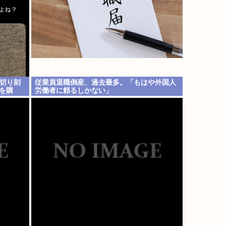
、切り刻
従業員退職倒産、過去最多。「もはや外国人
を購
労働者に頼るしかない」