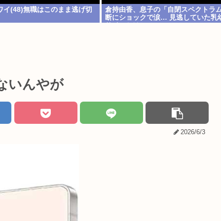
イ(48)無職はこのまま逃げ切
倉持由香、息子の「自閉スペクトラ
断にショックで涙… 見逃していた乳
サインとは
ないんやが
2026/6/3