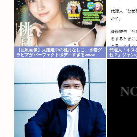
【巨乳画像】大躍進中の桃月なしこ、水着グ
代理人「キス
ラビアがパーフェクトボディすぎるwww
ね？」ジャン
しますなんて