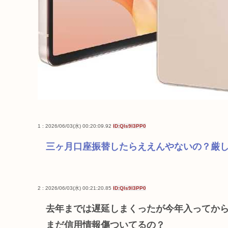
1 : 2026/06/03(水) 00:20:09.92
ID:Qls9l3PP0
三ヶ月口座振替したらええんやないの？厳
2 : 2026/06/03(水) 00:21:20.85
ID:Qls9l3PP0
去年までは遅延しまくったが今年入ってか
まだ信用情報傷ついてるの？