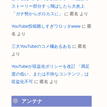
ストーリー部分すっ飛ばしたら大炎上
「ガチ勢からボロカスに」
に
匿名
より
YouTube投稿難しすぎワロッタwww
に
匿
名
より
三大YouTubeのコメ欄あるある
に
匿名
より
YouTubeが収益化ポリシーを改訂 「満足
度の低い、または不快なコンテンツ」は
収益化不可
に
匿名
より
アンテナ