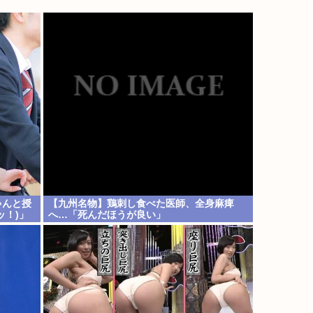
ゃんと授
【九州名物】鶏刺し食べた医師、全身麻痺
ッ！)」
へ…「死んだほうが良い」