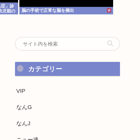
ム症」診
脳の手術で正常な脳を摘出
幼児期の
カテゴリー
VIP
なんG
なんJ
ニュー速