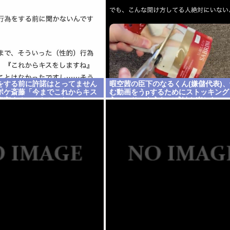
をする前に許諾はとってません
暇空茜の臣下のなるくん(嫌儲代表)
ポケ斎藤「今までこれからキス
む動画をうpするためにストッキング
宣言することなかったので」
入、ハサミを入れて感触を楽しむ