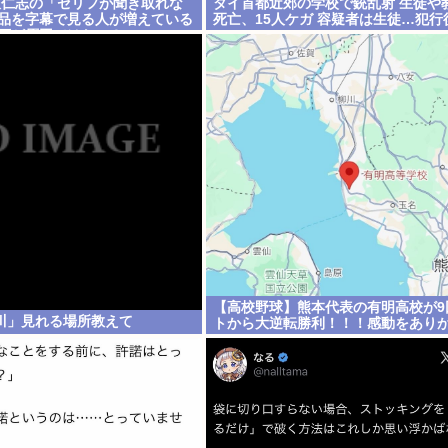
小沢仁志の「セリフが聞き取れな
タイ首都近郊の学校で銃乱射 生徒や
作品を字幕で見る人が増えている
死亡、15人ケガ 容疑者は生徒…犯行
低下が原因ではない？
【高校野球】熊本代表の有明高校が9
川」見れる場所教えて
トから大逆転勝利！！！感動をあり