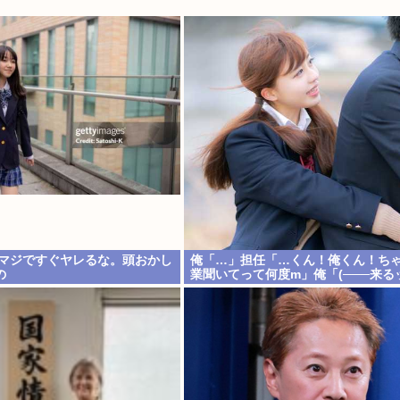
てマジですぐヤレるな。頭おかし
俺「…」担任「…くん！俺くん！ち
の
業聞いてって何度m」俺「(───来る