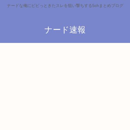
ナードな俺にビビっときたスレを狙い撃ちする5chまとめブログ
ナード速報