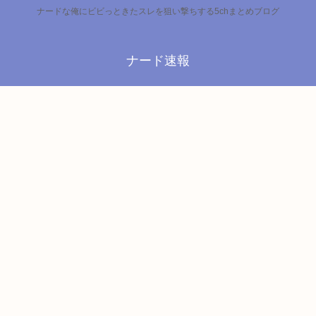
ナードな俺にビビっときたスレを狙い撃ちする5chまとめブログ
ナード速報