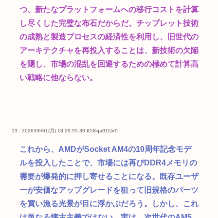
つ、新たなプラットフォームへの移行コストを計算
し尽くした完璧な布石だからだ。チップレット技術
の成熟と製造プロセスの経済性を利用し、旧世代の
アーキテクチャを再投入することは、新技術の欠陥
を隠し、市場の混乱を回避するための極めて計算高
い戦略に他ならない。
13 : 2026/06/01(月) 18:29:55.39
ID:Kqa911jV0
これから、AMDがSocket AM4の10周年記念モデ
ルを投入したことで、市場には再びDDR4メモリの
需要が爆発的に押し寄せることになる。既存ユーザ
ーが安価なアップグレードを狙って旧規格のパーツ
を買い漁る光景が目に浮かぶだろう。しかし、これ
は単なる懐古主義ではない。実は、次世代のAM5