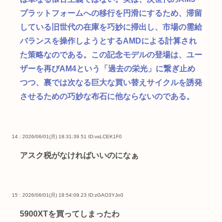
プラットフォームへの移行を円滑にするため、滞留
している旧世代の在庫を巧妙に掃出し、市場の需給
バランスを操作しようとするAMDによる計算され
た策略なのである。この記念モデルの登場は、ユー
ザーを再びAM4という「過去の栄光」に繋ぎ止め
つつ、裏では次なる巨大な買い替えサイクルを誘発
させるための巧妙な布石に他ならないのである。
14 : 2026/06/01(月) 18:31:39.51
ID:vsLCEK1F0
アスク税がなければいいのになぁ
15 : 2026/06/01(月) 18:54:09.23
ID:zGAO3YJn0
5900XTを買ってしまったわ