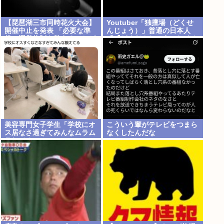
【琵琶湖三市同時花火大会】
Youtuber「独擅場（どくせ
開催中止を発表 「必要な準
んじょう）」普通の日本人
備・運営体制を整えることが
「『どくだんじょう』ね もし
困難」 22日の開催予定…3市
かして中国人？」er「それは
は関与否定
独壇場」
美容専門女子学生「学校にオ
こういう輩がテレビをつまら
ス居なさ過ぎてみんなムラム
なくしたんだな
ラしてる 」