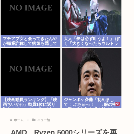
マチアプ女と会ってきたんや
大人「夢は必ず叶うよ！」 ぼ
が職業詐称して病気も隠して
く「大きくなったらウルトラ
たんやが
マンになる~」
【映画動員ランキング】「映
ジャンポケ斉藤「初めまし
画ちいかわ」動員1位に返り
て！ ぶちゅっ！」 →服の中
咲き！「ミニオンズ」「あの
に手を入れ胸を揉み始める。
星」「ブルーロック」もラン
これ異常者だろ(´・ω・`)
クイン
ホーム
ニュー速
AMD、Ryzen 5000シリーズを再