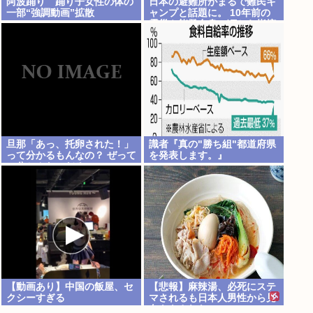
阿波踊り 踊り子女性の体の
日本の避難所がまるで難民キ
一部“強調動画”拡散
ャンプと話題に。 10年前の
震災や能登自身の頃から指摘
されてたのになぜ改善されな
いのか？
旦那「あっ、托卵された！」
識者『真の"勝ち組"都道府県
って分かるもんなの？ ぜって
を発表します。』
ー分かんないだろ。
【動画あり】中国の飯屋、セ
【悲報】麻辣湯、必死にステ
クシーすぎる
マされるも日本人男性から見
向きもされない