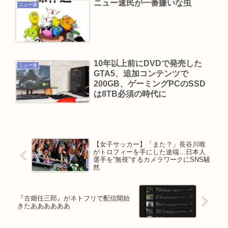
ニュー速民が一番嫌いな虫
ニュー速
10年以上前にDVDで発売した
ニュー速
GTA5、追加コンテンツで
200GB、ゲーミングPCのSSD
は8TB必須の時代に
【女子サッカー】「また？」長谷川唯
がトロフィーを手にした途端…日本人
選手を”無視”するカメラワークにSNS騒
然
『古畑任三郎』がネトフリで配信開始
きたああああああ