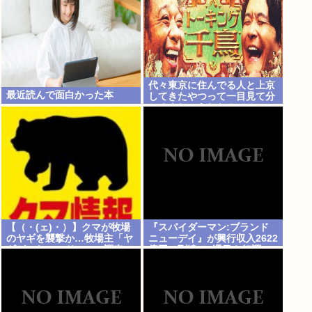
代々東京に住んでる人と上京
最近読んで面白かった本
してきたやつって一目見て分
かるよね。あれなんで？
【（・(ェ)・）】クマが牧場
『スパイダーマン:ブランド
のヤギを襲撃か…牧場主「ヤ
ニューデイ』が興行収入2622
ギがいない」ドローン調査で
億円に到達！2週目も好調に
近くの川でヤギを捕食するク
推移へ
マ確認 北海道八雲町