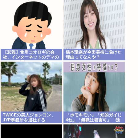
【悲報】食用コオロギの会
橋本環奈が今田美桜に負けた
社、インターネットのデマの
理由ってなんや？
せいで倒産へ
TWICEの美人ジョンヨン、
「ホモキモい」「知的ガイじ
JYP事務所を退社する
4ね」「無職は殺害可」「独
身は奴隷にしろ」←こういう
こと気軽に言っちゃいけない
のかな？