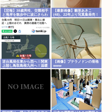
【悲報】38歳男性、交際相手
【最新画像】雛形あきこ
と海岸を散歩中に波にさらわ
(48)、22年ぶり写真集発売！
れ死亡
お●ぱいは健在だった！
逆台風発生東から西へ！関東
【画像】プテラノドンの骨格
上陸し鳥取島根九州へ！温暖
www
化車カスのせいで気象がシッ
チャカメッチャカ