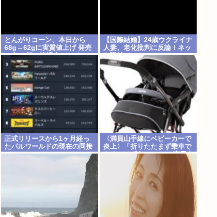
とんがりコーン、本日から
【国際結婚】24歳ウクライナ
68g→62gに実質値上げ 発売
人妻、老化批判に反論！ネッ
48年で初の箱縮小 メーカー
ト騒然
「CO2も1067トン削減でき
ます笑」
正式リリースから1ヶ月経っ
〈満員山手線にベビーカーで
たパルワールドの現在の同接
炎上〉「折りたたまず乗車で
www
きる」はずなのに…JR東日本
が示した見解