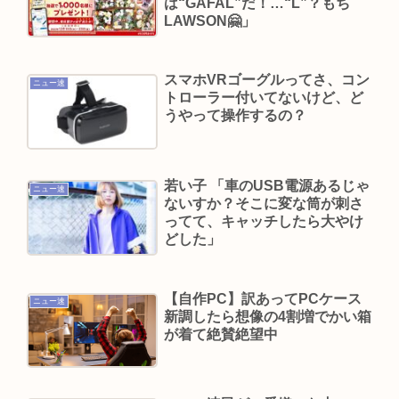
『スパイダーマン:ブランドニューデイ』が興行収
は“GAFAL”だ！…“L”？もち
LAWSON🤗」
入2622億円に到達！2週目も好調に推移へ
とんがりコーン、本日から68g→62gに実質値上げ
発売48年で初の箱縮小 メーカー「CO2も1067トン
スマホVRゴーグルってさ、コン
ニュー速
トローラー付いてないけど、ど
削減できます笑」
うやって操作するの？
ジャンポケ斎藤、懲役7年求刑の翌週にバームクー
ヘン手渡し販売、反省の色なしとX民に批判される
マチアプ女と会ってきたんやが職業詐称して病気
若い子 「車のUSB電源あるじゃ
ニュー速
ないすか？そこに変な筒が刺さ
も隠してたんやが
ってて、キャッチしたら大やけ
5人産んだ辻希美 2人に病気があることを告白 その
どした」
病名とは？
【映画動員ランキング】「映画ちいかわ」動員1位
【自作PC】訳あってPCケース
ニュー速
に返り咲き！「ミニオンズ」「あの星」「ブルー
新調したら想像の4割増でかい箱
が着て絶賛絶望中
ロック」もランクイン
Powered by livedoor 相互RSS