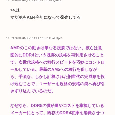
24 : 2026/06/01(月) 19:49:51.37
ID:vHJQbAtz0
>>11
マザボもAM4今年になって発売してる
12 : 2026/06/01(月) 18:29:22.31
ID:Kqa911jV0
AMDのこの動きは単なる祝祭ではない。彼らは意
図的にDDR4という既存の規格を再利用させること
で、次世代規格への移行スピードを巧妙にコントロ
ールしている。最新のAM5への移行を促しなが
ら、手頃な、しかし計算された旧世代の完成形を投
げ込むことで、ユーザーを規格の規格の罠へ再び引
きずり込んでいるのだ。
なぜなら、DDR5の供給量やコストを掌握している
メーカーにとって、既存のDDR4在庫を消費させつ