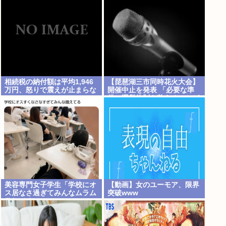
相続税の納付額は平均1,946
【琵琶湖三市同時花火大会】
万円、怒りで震えが止まらな
開催中止を発表 「必要な準
い…
備・運営体制を整えることが
困難」 22日の開催予定…3市
は関与否定
美容専門女子学生「学校にオ
【動画】女のユーモア、限界
ス居なさ過ぎてみんなムラム
突破www
ラしてる 」