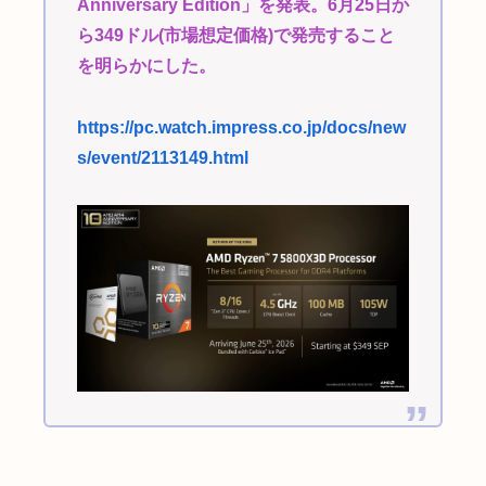
Anniversary Edition」を発表。6月25日か
ら349ドル(市場想定価格)で発売すること
を明らかにした。
https://pc.watch.impress.co.jp/docs/new
s/event/2113149.html