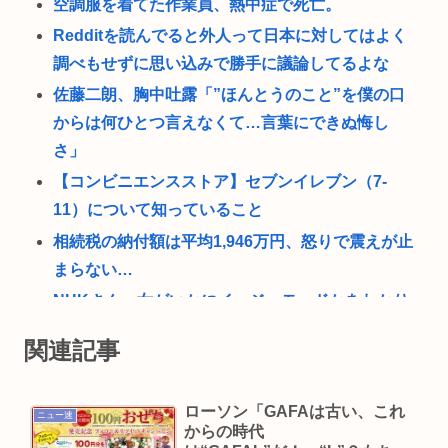
空調服を着てた作業員、熱中症で死亡。
Redditを読んでると外人って日本に対してはよく
調べもせずに思い込みで勝手に議論してるよな
佐藤二朗、胸中吐露「”ほんとうのこと”を僕の口
からは何ひとつ言えなくて…言葉にできぬ悔し
さ」
【コンビニエンスストア】セブンイレブン（7-
11）について知っていること
相続税の納付額は平均1,946万円、怒りで震えが止
まらない…
NHKさん、女がいかにイージーモードかをわかり
やすく放映してしまうwww
関連記事
あのちゃんさん、完全に許される 何で燃えたか忘
れるほど許されてしまう
ローソン「GAFAは古い、これ
ニュー速
愛知県最強のスーパー、満場一致で決まる
からの時代