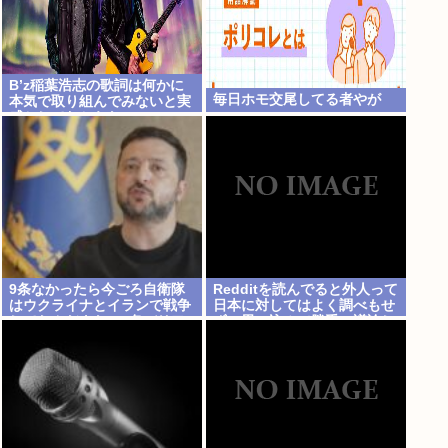
B’z稲葉浩志の歌詞は何かに
毎日ホモ交尾してる者やが
本気で取り組んでみないと実
感としてわからない
9条なかったら今ごろ自衛隊
Redditを読んでると外人って
はウクライナとイランで戦争
日本に対してはよく調べもせ
してたんだよな…9条バリア
ずに思い込みで勝手に議論し
すごすぎ
てるよな