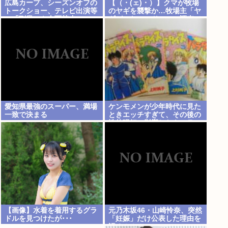
広島カープ、シーズンオフの
【（・(ェ)・）】クマが牧場
トークショー、テレビ出演等
のヤギを襲撃か…牧場主「ヤ
の「副業」を全面禁止www
ギがいない」ドローン調査で
近くの川でヤギを捕食するク
マ確認 北海道八雲町
愛知県最強のスーパー、満場
ケンモメンが少年時代に見た
一致で決まる
ときエッチすぎて、その後の
性的嗜好に影響したキャラ
【画像】水着を着用するグラ
元乃木坂46・山崎怜奈、突然
ドルを見つけたが･･･
「妊娠」だけ公表した理由を
語る！！！