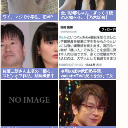
金川紗耶ちゃん、ぎっくり腰
ワイ、マジで小学生、初VIP
のお知らせ…【乃木坂46】
佐藤二朗さん主演の「踊る」
令和の虎や武田塾界隈、
スピンオフ作品、結局撮影中
wakatteTVの炎上を受けて反
止が決定www
撃開始