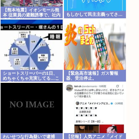
【熊本地震】イオンモール熊
もしかして民主主義ってさ…
本 従業員の避難誘導で、社内
規定に抵触か
ショートスリーパーの1日、
【緊急高市速報】ガス警報
めちゃくちゃ充実してる…こ
器、受注停止。
れ革命やろwww
わいせつな行為疑いで逮捕
【悲報】人気アニメ「メイド