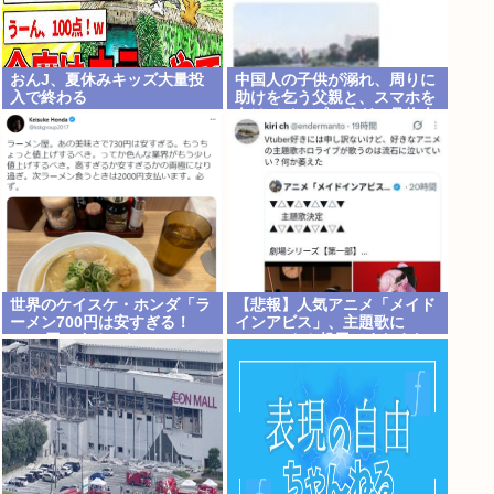
おんJ、夏休みキッズ大量投
中国人の子供が溺れ、周りに
入で終わる
助けを乞う父親と、スマホを
向けてインプレ稼ぎの見物人
世界のケイスケ・ホンダ「ラ
【悲報】人気アニメ「メイド
ーメン700円は安すぎる！
インアビス」、主題歌に
2000円にするべき」
VTuberさん起用でまたまた
また炎上www