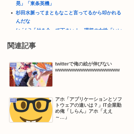
晃」「東条英機」
杉田水脈ってまともなこと言ってるから叩かれる
んだな
(ヽ´ん`)「付き合って下さい！」理想の女性「いい
よ」（ヽ゜ん゜）「ほんと！？」女性「私のうん
関連記事
ち食べたらね」
ウマ娘声優、結婚www
twitterで俺の絵が伸びない
VIP
「黒人のチンポに惹かれて結婚したんだろ」ケニ
wwwwwwwwwwwwwwwwww
ア人男性と結婚した日本人女性（31）に”誹謗中
傷”殺到
56歳”ミッチー”及川光博、再婚と妻の妊娠を発表
アホ「アプリケーションとソフ
お相手は一般女性「二人の間に新しい命を授か
VIP
トウェアの違いは？」IT企業勤
り」
め俺「しらん」アホ「ええ
～…」
及川光博ことミッチーさんって（特に若い頃）あ
んなキャラなのにあんまアンチおらんよな、男で