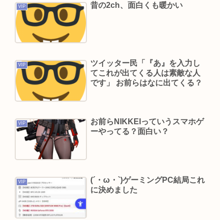
も
昔の2ch、面白くも暖かい
VIP
【動画】 35歳美人ママ👩、TV探偵ナイスクに出演
も老けすぎている48歳だろと誹謗中傷
面接官「一番結婚したいVTuberは誰ですか？」👈
どう答える？
ツイッター民「『あ』を入力し
VIP
てこれが出てくる人は素敵な人
及川光博さん再婚
です」 お前らはなに出てくる？
サトジロ（略して佐藤二朗）踊る大捜査線スピン
オフ完全中止へ
お前らNIKKEIっていうスマホゲ
VIP
ーやってる？面白い？
Powered by livedoor 相互RSS
(´・ω・`)ゲーミングPC結局これ
VIP
に決めました