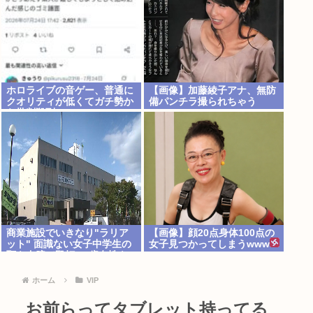
ホロライブの音ゲー、普通に
【画像】加藤綾子アナ、無防
クオリティが低くてガチ勢か
備パンチラ撮られちゃう
ら批判殺到www
商業施設でいきなり"ラリア
【画像】顔20点身体100点の
ット" 面識ない女子中学生の
女子見つかってしまうwww
顎を右腕で殴打 22歳女性を
暴行容疑で逮捕
ホーム
VIP
お前らってタブレット持ってる