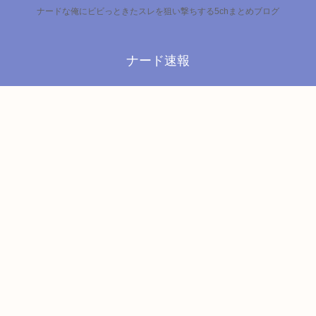
ナードな俺にビビっときたスレを狙い撃ちする5chまとめブログ
ナード速報