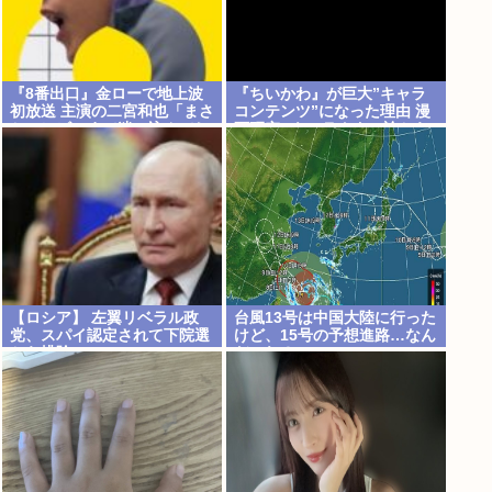
『8番出口』金ローで地上波
『ちいかわ』が巨大”キャラ
初放送 主演の二宮和也「まさ
コンテンツ”になった理由 漫
かテレビにまで迷い込んでし
画研究&キャラクター論から
まうとは」
紐解く
【ロシア】 左翼リベラル政
台風13号は中国大陸に行った
党、スパイ認定されて下院選
けど、15号の予想進路…なん
から排除
だこれ？