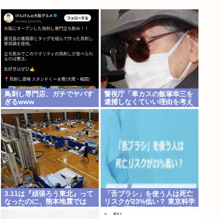
鳥刺し専門店、ガチでヤバす
警視庁「車カスの飯塚幸三を
ぎるwww
逮捕しなくていい理由を考え
るために1000ページもの法解
釈書を読んだ」
3.11は『頑張ろう東北』って
「舌ブラシ」を使う人は死亡
なったのに、熊本地震では
リスクが23%低い？ 東京科学
『頑張ろう九州』とならなか
大学が高齢者9676人を6年追
ったのは何故なのか？
跡した研究を歯科医が解説