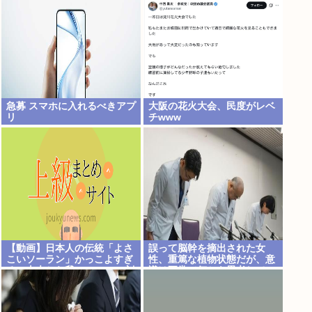
急募 スマホに入れるべきアプ
大阪の花火大会、民度がレベ
リ
チwww
【動画】日本人の伝統「よさ
誤って脳幹を摘出された女
こいソーラン」かっこよすぎ
性、重篤な植物状態だが、意
る。古来から我々のDNAに刻
識は正常で何かを思考してい
まれた踊り
ると判明