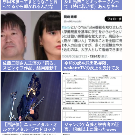
杉田水脈ってまともなこと言
及川光博ことミッチーさんっ
ってるから叩かれるんだな
て（特に若い頃）あんなキャ
ラなのにあんまアンチおらん
よな、男でも
佐藤二朗さん主演の「踊る」
令和の虎や武田塾界隈、
スピンオフ作品、結局撮影中
wakatteTVの炎上を受けて反
止が決定www
撃開始
【再評価】ニューメタル・オ
ジャンポケ斉藤と被害者の証
ルタナメタル=ラウドロック
言、想像以上に違ったwww
（和製英語）がZに刺さって