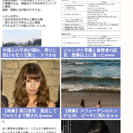
るらしい。お前らがキッズの
頃好きだったバンドは何？
中国人の子供が溺れ、周りに
ジャンポケ斉藤と被害者の証
助けを乞う父親と、スマホを
言、想像以上に違ったwww
向けてインプレ稼ぎの見物人
【画像】坂口杏里、逃走して
【画像】スウェーデンのエッ
ウ●カスまで晒されるwww
チなJK、ビーチに現れるｗｗ
ｗ