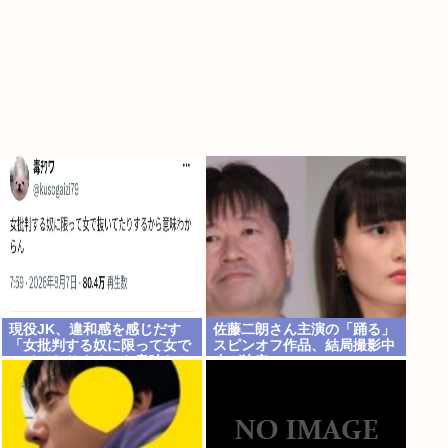
現役JK、違和感を感じだす
佐藤二朗さん主演の「踊る」
「女批判する奴に限って女で
スピンオフ作品、結局撮影中
ヌイてたりするから意味わか
止が決定www
らなくなってきた 」