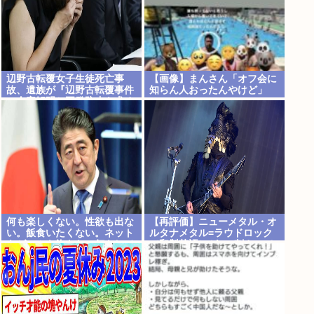
辺野古転覆女子生徒死亡事
【画像】まんさん「オフ会に
故、遺族が『辺野古転覆事件
知らん人おったんやけど」
の全容解明と再発防止を求め
る会』を設立
何も楽しくない。性欲も出な
【再評価】ニューメタル・オ
い。飯食いたくない。ネット
ルタナメタル=ラウドロック
もゲームも飽きた。何をして
（和製英語）がZに刺さって
も意味が無い。安倍晋三
るらしい。お前らがキッズの
頃好きだったバンドは何？