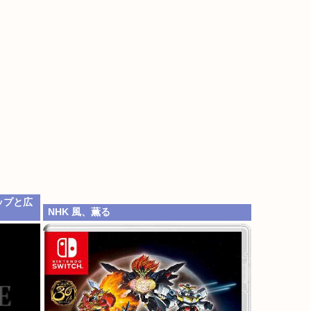
ップと広
NHK 風、薫る