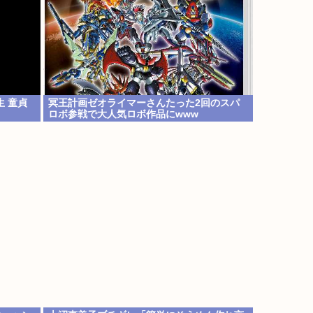
 童貞
冥王計画ゼオライマーさんたった2回のスパ
ロボ参戦で大人気ロボ作品にwww