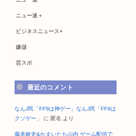
ニュー速＋
ビジネスニュース+
嫌儲
芸スポ
最近のコメント
なんJ民「FF9は神ゲー」なんJ民「FF9は
クソゲー」
に
匿名
より
藤本敏史&かまいたち山内 ゲーム配信で