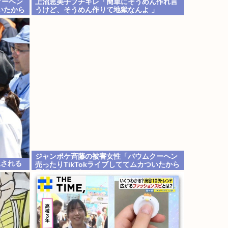
クーヘン
上沼恵美子ブチギレ「簡単にそうめん作れ言
いたから
うけど、そうめん作りて地獄なんよ 」
ジャンポケ斉藤の被害女性「バウムクーヘン
見される
売ったりTikTokライブしててムカついたから
示談しなかった」