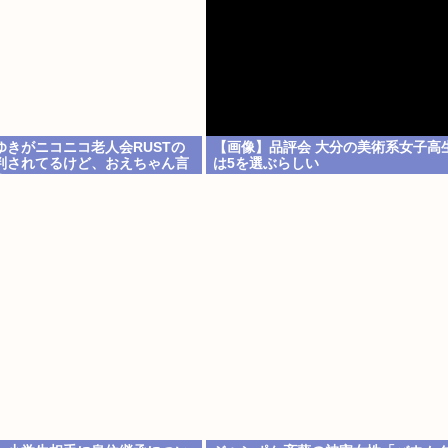
ゆきがニコニコ老人会RUSTの
【画像】品評会 大分の美術系女子高生
判されてるけど、おえちゃん言
は5を選ぶらしい
？