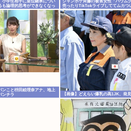
、小学生相手に皇位継承につい
ジャンポケ斉藤の被害女性「バウム
るも論理的思考ができなくなっ
売ったりTikTokライブしててムカつ
示談しなかった」
パンこと枡田絵理奈アナ、地上
【画像】どえらい爆乳の高1JK、発
パンチラ