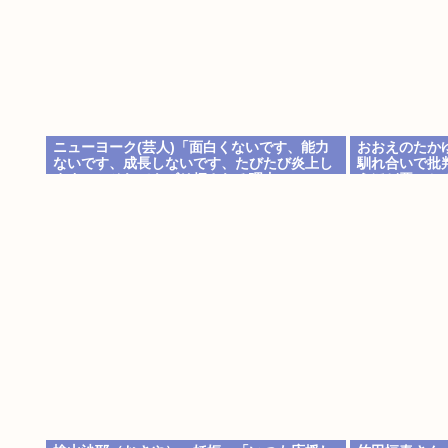
ニューヨーク(芸人)「面白くないです、能力
おおえのたか
ないです、成長しないです、たびたび炎上し
馴れ合いで批
ます」←それでもゴリ押される理由
うほど悪いか