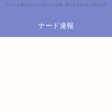
ナードな俺にビビっときたスレを狙い撃ちする5chまとめブログ
ナード速報