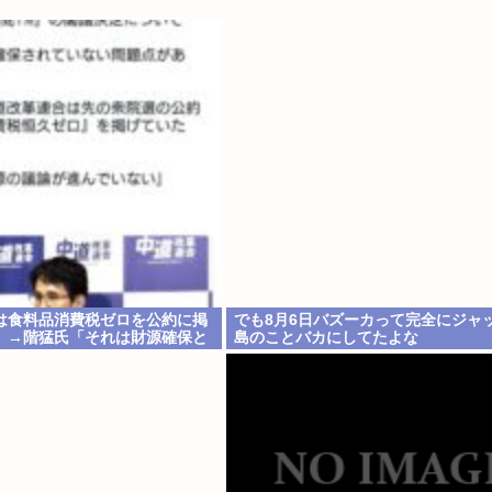
は食料品消費税ゼロを公約に掲
でも8月6日バズーカって完全にジャ
」→階猛氏「それは財源確保と
島のことバカにしてたよな
」