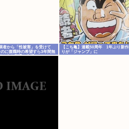
出演者から「性被害」を受けて
【こち亀】連載50周年 1年ぶり新
なのに復職時の希望すら3年間無
りが「ジャンプ」に
者は今も普通に生活