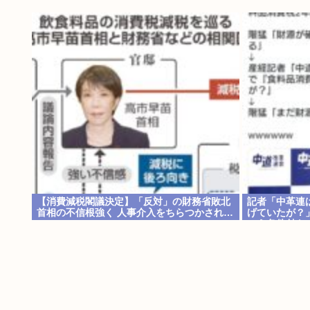
【消費減税閣議決定】「反対」の財務省敗北
記者「中革連
首相の不信根強く 人事介入をちらつかされ…
げていたが？
いう条件付き