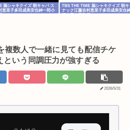
TIME 脳シャキクイズ 朝キャバ ス
TBS THE TIME 脳シャキクイズ 朝
村恵里子多田成美安住紳一郎小
ナック江藤吉村恵里子多田成美安住
郷
沢光葵古田敬郷
を複数人で一緒に見ても配信チケ
つ買えという同調圧力が強すぎる
2026/5/31