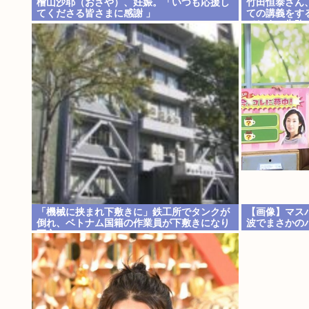
檜山沙耶（おさや）、妊娠。「いつも応援し
竹田恒泰さん
てくださる皆さまに感謝 」
ての講義をす
てしまい失敗
「機械に挟まれ下敷きに」鉄工所でタンクが
【画像】マス
倒れ、ベトナム国籍の作業員が下敷きになり
波でまさかの
死亡