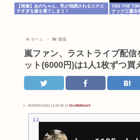
【画像】あのちゃん、乳が強調されるエチエ
TBS THE 
チすぎる服を着てしまう！
ナック江藤吉
沢光葵古田敬
ホーム
嫌儲
嵐ファン、ラストライブ配信
ット(6000円)は1人1枚ず
1 : 2026/05/31(日) 12:24:08.12
ID:cfNM84qY0