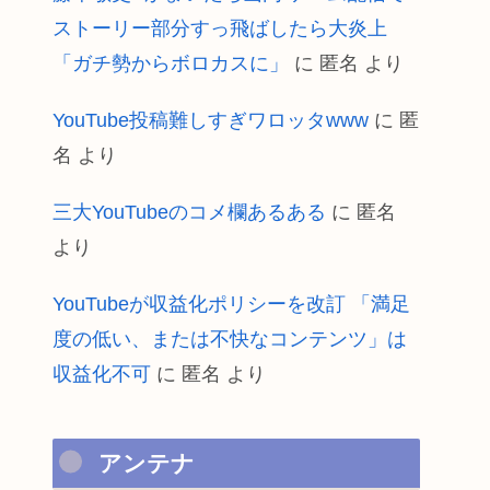
ストーリー部分すっ飛ばしたら大炎上
「ガチ勢からボロカスに」
に
匿名
より
YouTube投稿難しすぎワロッタwww
に
匿
名
より
三大YouTubeのコメ欄あるある
に
匿名
より
YouTubeが収益化ポリシーを改訂 「満足
度の低い、または不快なコンテンツ」は
収益化不可
に
匿名
より
アンテナ