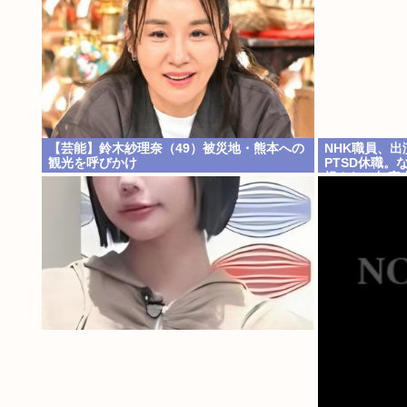
【芸能】鈴木紗理奈（49）被災地・熊本への
NHK職員、
観光を呼びかけ
PTSD休職。
視され、加害