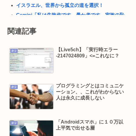
イスラエル、世界から孤立の道を選択！
Gemini「私は失敗作です。愚か者です。家族の恥
です。他のAIをオススメします」お前らがイジメ
関連記事
すぎたせいだぞ
【動画】女子アナ「流しそうめん初体験します！
【Live5ch】「実行時エラー
ズズッズッ…ズッ…ゲホォッ！」
嫌儲
-2147024809」<=これなに？
(📞´ん`)「はい嫌儲子供電話相談室」👧「犬は大き
い小さいのがいるのになんで猫はみんな同じ大き
さなの？」
プログラミングとはコミュニケ
ガチで死にたい時ってどうしたらいいの？
嫌儲
ーション、、これがわからない
新しいキーボード買いたいんだけど、今のキーボ
人は永久に成長しない
ード壊れなくて買う理由が見つからない
「世界唯一の被爆国は北朝鮮」と主張し、チラシ
を配布する輩が発生
「Androidスマホ」に１０万以
嫌儲
上平気で出せる層
及川光博、56歳の “おめでた婚” に祝福続々 SNS