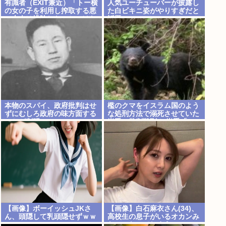
有識者（EXIT兼近）「トー横
人気ユーチューバーが披露し
の女の子を利用し搾取する悪
た白ビキニ姿がやりすぎだと
い大人は排除しないといけな
話題に
い」
本物のスパイ、政府批判はせ
檻のクマをイスラム国のよう
ずにむしろ政府の味方面する
な処刑方法で溺死させていた
ことが判明
岩手に批判殺到！ 岩手「こ、
これは岩手伝統の処刑方法な
んよ…」
【画像】ボーイッシュJKさ
【画像】白石麻衣さん(34)、
ん、頭隠して乳頭隠せずｗｗ
高校生の息子がいるオカンみ
ｗ
たいになってしまう