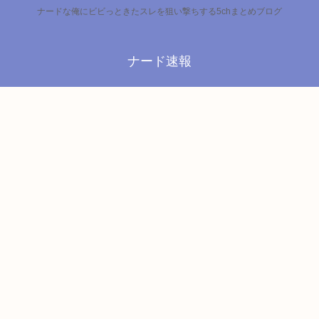
ナードな俺にビビっときたスレを狙い撃ちする5chまとめブログ
ナード速報