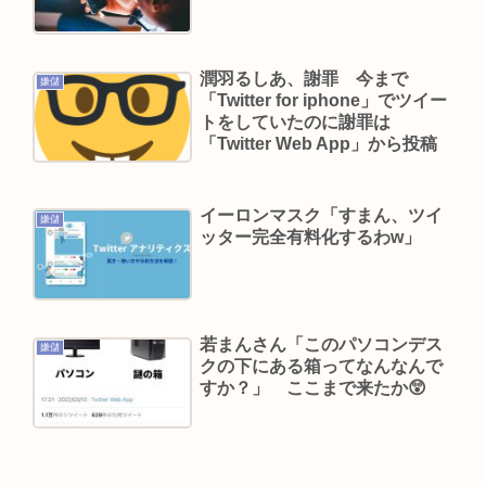
では「檀れいと離婚してたの？」驚く声も
【世論調査】ウクライナ戦争を特に支持する属
性。男性・高齢者・富裕層・モスクワ在住・主な
潤羽るしあ、謝罪 今まで
嫌儲
「Twitter for iphone」でツイー
情報源テレビ
トをしていたのに謝罪は
楽しんご、神田うのの印象を率直に吐露「あまり
「Twitter Web App」から投稿
にも素っ気ない態度を取られて寂しい」
A💕V女優『瀬戸環奈』、パチ●コ屋にイベント来
イーロンマスク「すまん、ツイ
嫌儲
店し、弱男が大集結www 👉
ッター完全有料化するわw」
Powered by livedoor 相互RSS
若まんさん「このパソコンデス
嫌儲
クの下にある箱ってなんなんで
すか？」 ここまで来たか😲