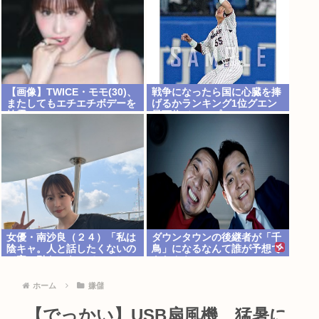
【画像】TWICE・モモ(30)、
戦争になったら国に心臓を捧
またしてもエチエチボデーを
げるかランキング1位グエン
披露www
最下位ジャップ
女優・南沙良（２４）「私は
ダウンタウンの後継者が「千
陰キャ。人と話したくないの
鳥」になるなんて誰が予想で
で家に引きこもってPCでア
きたんや
ニメを観ていたい」
ホーム
嫌儲
【でっかい】USB扇風機、猛暑に