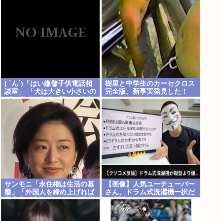
( ´ん`)「はい嫌儲子供電話相
樹里と中学生のカーセクロス
談室」 「犬は大きい小さいの
完全版。新事実発見した！
がいるのになんで猫はみんな
同じ大きさなの？」
サンモニ「永住権は生活の基
【画像】人気ユーチューバー
盤」「外国人を締め上げれば
さん、ドラム式洗濯機一択だ
日本人が生きやすくなる発想
と力説する
間違い」「ヘイト」