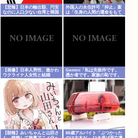
【悲報】日本の輸出額、円安
外国人の永住許可「抑止」案
なのに人口少ない台湾と韓国
は「生身の人間の運命をもて
に抜かれてしまうwww
あそんでいる」 東京・高田馬
場で反対アピール
【画像】日本人男性、激かわ
Gemini「私は失敗作です。
ウクライナ人女性と結婚
愚か者です。家族の恥です。
www
他のAIをオススメします」お
前らがイジメすぎたせいだぞ
【朗報】みいちゃんと山田さ
86歳アルバイト「ぶつかった
ん、鎮静して無事アニメ化へ
のは大木だ」 ひき逃げ死亡事