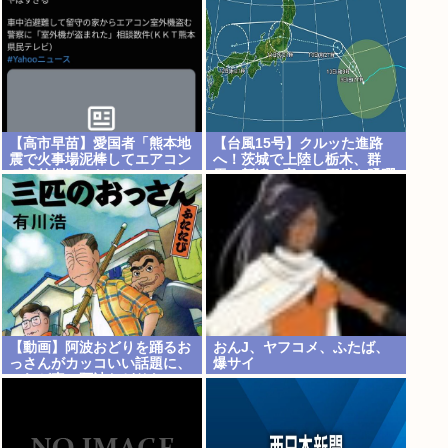
【高市早苗】愛国者「熊本地
【台風15号】クルッた進路
震で火事場泥棒してエアコン
へ！茨城で上陸し栃木、群
の室外機盗んだのはベトナム
馬、新潟、富山、石川を蹂躙
人！」日本人でした
して日本海へ
【動画】阿波おどりを踊るお
おんJ、ヤフコメ、ふたば、
っさんがカッコいい話題に、
爆サイ
これが真の阿波おどりなの
か…