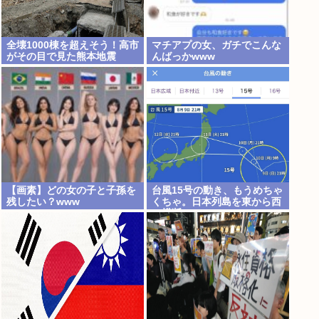
全壊1000棟を超えそう！高市
マチアプの女、ガチでこんな
がその目で見た熊本地震
んばっかwww
【画素】どの女の子と子孫を
台風15号の動き、もうめちゃ
残したい？www
くちゃ。日本列島を東から西
に横断