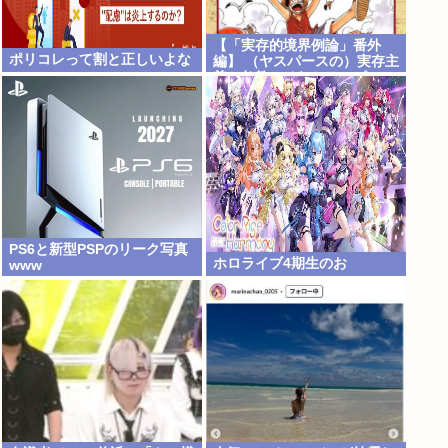
【「実存的境界例論」番外
ポリコレって割と正しいよな
編】 （ヤスパースの）実存主
義と仏教、それとワンピース
【ネタバレ注意】【スクリプ
ト負けてて草w】
PS6と新型PSPのリーク写真
ホロライブ4期生のお
www