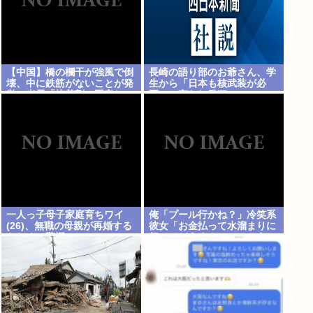
【中国】橋の欄干が強風で倒
長崎の語り部のお爺さん、学
壊、中に鉄筋がないことが発
生から「日本も核武装が必
覚＝当局「接着剤で固定し
要」と言われ発狂
た」
一人っ子母子家庭育ちワイ
俺「プール行かね？」冷笑系
(26)、無職の母親が再婚する
彼女「お金払って水溜まりに
らしくて驚愕
行ってどうすんの」→こうい
う女と付き合ってられる？？