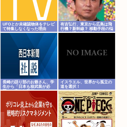
UFOとか未確認物体をテレビ
有吉弘行、東京から広島は飛
て特集しなくなった理由
行機？新幹線？ 移動手段の悩
www
ましさ語る「微妙なんだよ
な」
長崎の語り部のお爺さん、学
イスラエル、世界から孤立の
生から「日本も核武装が必
道を選択！
要」と言われ発狂