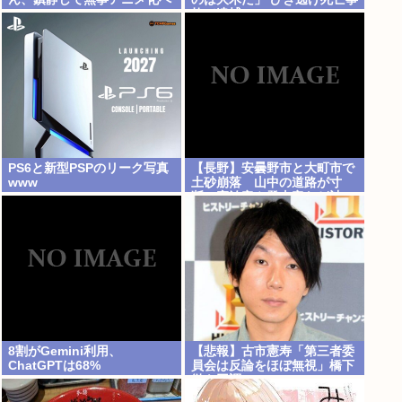
www
故で逮捕
PS6と新型PSPのリーク写真
【長野】安曇野市と大町市で
www
土砂崩落 山中の道路が寸
断 宿泊客や登山客など計
400人近くが孤立か 土石流
で橋が流されたとの情報も
8割がGemini利用、
【悲報】古市憲寿「第三者委
ChatGPTは68%
員会は反論をほぼ無視」橋下
徹も同調