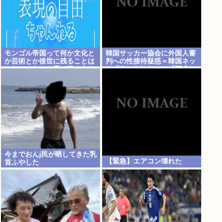
モンゴル帝国って何か文化と
韓国サッカー協会に外国人審
か芸術とか後世に残ることは
判への性接待疑惑＝韓国ネッ
しなかったの？男は殺せ女は
ト「信じられない」「要求し
犯せで勢力拡大しただけ？
た審判もおかしい」
今までおんj民が晒してきた乳
【緊急】エアコン壊れた
首ふやした