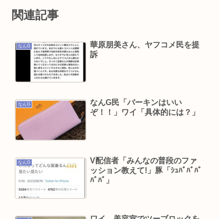
【世論調査】ウクライナ戦争を特に支持する属
関連記事
性。男性・高齢者・富裕層・モスクワ在住・主な
情報源テレビ
華原朋美さん、ヤフコメ民を提
なんG
結婚式やると近所の花屋が潰れない理由がわかる
訴
「こんなに金取るのかよ！？」って驚くぞ
糞ダサエグザイル社長ヒロ、逮捕、妻の顔面ボコ
ボコ半56しにした。
なんG民「バーキンはいい
楽しんご、神田うのの印象を率直に吐露「あまり
なんG
ぞ！！」ワイ「具体的には？」
にも素っ気ない態度を取られて寂しい」
A💕V女優『瀬戸環奈』、パチ●コ屋にイベント来
店し、弱男が大集結www 👉
V配信者「みんなの普段のファ
立川志らく、ひろゆき氏の「すべてのジャンルは
なんG
ッション教えて!」豚「ｼｭﾊﾞﾊﾞﾊﾞ
マニアがつぶす」に完全同意「そういう連中が落
ﾊﾞﾊﾞ」
語をつぶす」
【緊急】エアコン壊れた
ワイ、美容室でツーブロックを