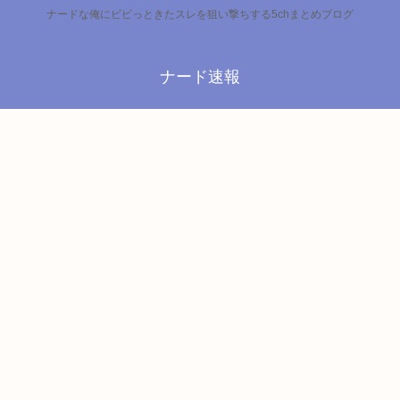
ナードな俺にビビっときたスレを狙い撃ちする5chまとめブログ
ナード速報