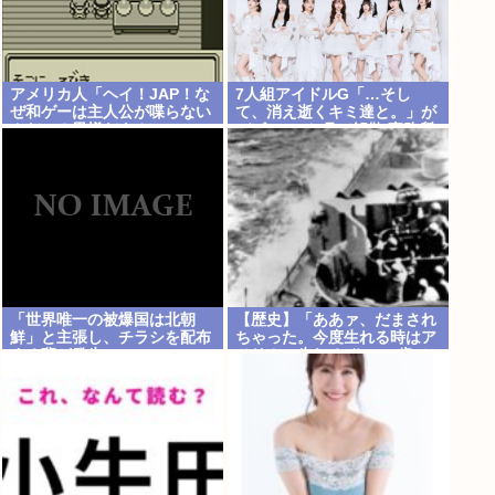
アメリカ人「ヘイ！JAP！な
7人組アイドルG「…そし
ぜ和ゲーは主人公が喋らない
て、消え逝くキミ達と。」が
んだい？異様だよ？」
デビュー3か月で解散 事務所
が事業継続困難なため
「世界唯一の被爆国は北朝
【歴史】「ああァ、だまされ
鮮」と主張し、チラシを配布
ちゃった。今度生れる時はア
する輩が発生
メリカへ生れるぞ」 22歳で
戦死した特攻隊員が出撃前の
日記に残した”本音”