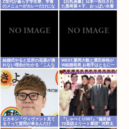
Z世代が暮らす学生寮、学食
【巨乳画像】日本一告白され
のメニューがカレーだけにな
た黒嵜菜々子、おっぱい水着
る
グラビアがエッチすぎる
www
結婚式やると近所の花屋が潰
WEST.重岡大毅と濱田崇裕が
れない理由がわかる「こんな
W結婚発表 お相手はともに一
に金取るのかよ！？」って驚
般女性 重岡はすでに子供も
くぞ
「尊い」
ヒカキン「ヴィヴァント見て
『しゃべくり007』”偏差値
る？って質問が来るんだけ
70英語エリート軍団” 河野太
ど…」 ネット民「プークスク
郎、中田敦彦、岸谷蘭丸らが