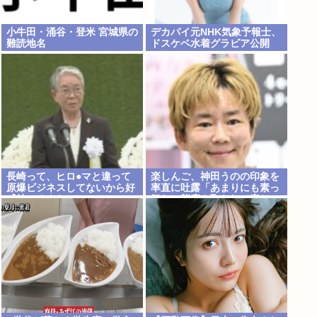
小牛田・涌谷・登米 宮城県の
デカパイ元NHK気象予報士、
難読地名
ドスケベ水着グラビア公開
長崎って、ヒロ●マと違って
楽しんご、神田うのの印象を
原爆ビジネスしてないから好
率直に吐露「あまりにも素っ
感持てるよな
気ない態度を取られて寂し
い」