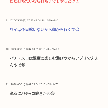
ただ打ちたいなら打ち子でもやっとけよ
9 : 2026/05/31(日) 07:27:42.54
ID:ccSRhW9s0
ワイは今日嫁いないから朝から行くで😏
10 : 2026/05/31(日) 07:33:31.08
ID:e3meVwfk0
パチ・スロは適度に楽しむ遊びやからアプリでええ
んやで😁
11 : 2026/05/31(日) 07:35:04.25
ID:4FUxhiY70
流石にパチ●コ飽きたわ😑