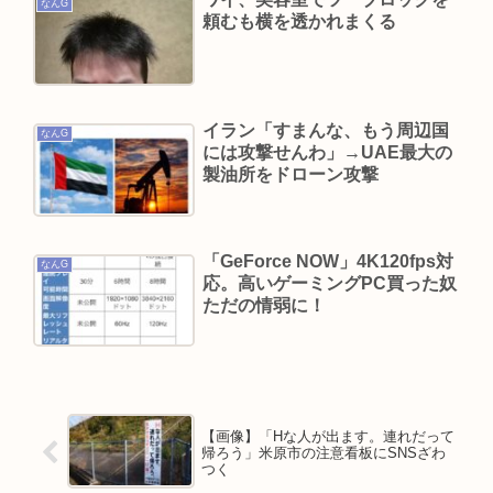
うつ病が治って復職できたらマッマと旅行に行き
なんG
頼むも横を透かれまくる
たい
Powered by livedoor 相互RSS
イラン「すまんな、もう周辺国
なんG
には攻撃せんわ」→UAE最大の
製油所をドローン攻撃
「GeForce NOW」4K120fps対
なんG
応。高いゲーミングPC買った奴
ただの情弱に！
【画像】「Hな人が出ます。連れだって
帰ろう」米原市の注意看板にSNSざわ
つく