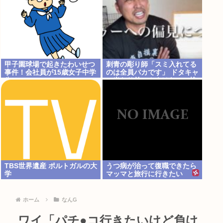
甲子園球場で起きたわいせつ
刺青の彫り師「スミ入れてる
事件！会社員が15歳女子中学
のは全員バカです」 ドタキャ
生に・・
ン当たり前、カネはない、挨
拶もできない
TBS世界遺産 ポルトガルの大
うつ病が治って復職できたら
学
マッマと旅行に行きたい
ホーム
なんG
ワイ「パチ●コ行きたいけど負け