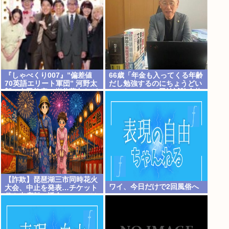
『しゃべくり007』”偏差値
66歳「年金も入ってくる年齢
70英語エリート軍団” 河野太
だし勉強するのにちょうどい
郎、中田敦彦、岸谷蘭丸らが
いかなって」。司法試験合格
英語”お受験”事情・学習法を
徹底解説
【詐欺】琵琶湖三市同時花火
ワイ、今日だけで2回風俗へ
大会、中止を発表…チケット
代や出店料の返金については
明言せず