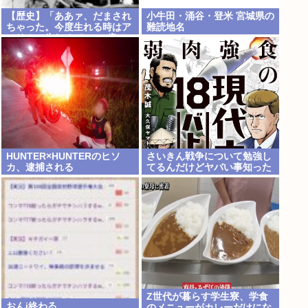
【歴史】「ああァ、だまされ
小牛田・涌谷・登米 宮城県の
ちゃった。今度生れる時はア
難読地名
メリカへ生れるぞ」 22歳で
戦死した特攻隊員が出撃前の
日記に残した”本音”
HUNTER×HUNTERのヒソ
さいきん戦争について勉強し
カ、逮捕される
てるんだけどヤバい事知った
Z世代が暮らす学生寮、学食
おんj終わる
のメニューがカレーだけにな