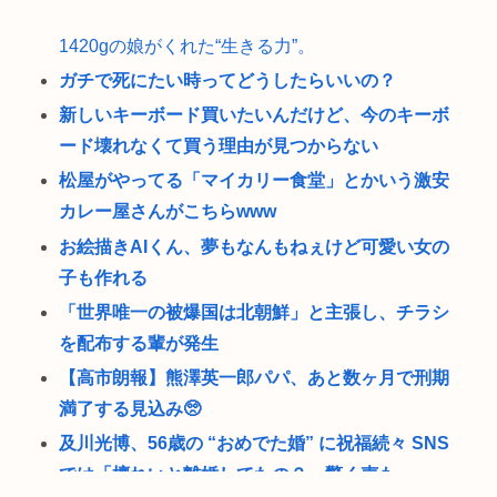
1420gの娘がくれた“生きる力”。
ガチで死にたい時ってどうしたらいいの？
新しいキーボード買いたいんだけど、今のキーボ
ード壊れなくて買う理由が見つからない
松屋がやってる「マイカリー食堂」とかいう激安
カレー屋さんがこちらwww
お絵描きAIくん、夢もなんもねぇけど可愛い女の
子も作れる
「世界唯一の被爆国は北朝鮮」と主張し、チラシ
を配布する輩が発生
【高市朗報】熊澤英一郎パパ、あと数ヶ月で刑期
満了する見込み🥺
及川光博、56歳の “おめでた婚” に祝福続々 SNS
では「檀れいと離婚してたの？」驚く声も