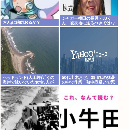
ジャガー横田の長男・JJく
おんjに絵師おるか？
ん、被災地に送るべきではな
いものとは？ 「千羽鶴… め
ちゃくちゃ迷惑らしい」
ヘッドランド(人工岬)近くの
50代土木おぢ、39.6℃の猛暑
海岸で泳いでいた女性3人が
の中で作業→熱中症疑いで死
溺れる 23歳女性が死亡、24
亡…
歳女性が重体