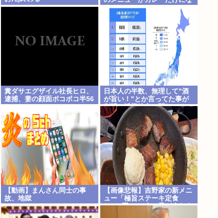
る
糞ダサエグザイル社長ヒロ、
日本人の半数、無理して"酒
逮捕、妻の顔面ボコボコ半56
が旨い！"とか言ってた事が
しにした。
判明。近畿地方に関しては6
割が下戸
【動画】まんさん同士の事
【画像悲報】吉野家の新メニ
故、地獄
ュー「極旨ステーキ定食
(1498円)」、肉の量が少なす
ぎて大炎上してしまう…