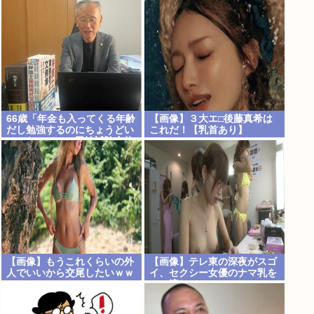
スw」 ヒカキン「…！？」
英語”お受験”事情・学習法を
徹底解説
66歳「年金も入ってくる年齢
【画像】３大エ□後藤真希は
だし勉強するのにちょうどい
これだ！【乳首あり】
いかなって」。司法試験合格
【画像】もうこれくらいの外
【画像】テレ東の深夜がスゴ
人でいいから交尾したいｗｗ
イ、セクシー女優のナマ乳を
ｗ
モロ流し