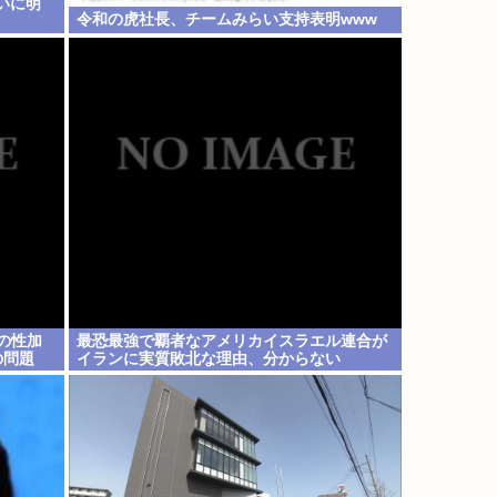
ついに明
令和の虎社長、チームみらい支持表明www
の性加
最恐最強で覇者なアメリカイスラエル連合が
の問題
イランに実質敗北な理由、分からない