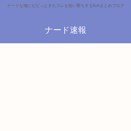
ナードな俺にビビっときたスレを狙い撃ちする5chまとめブログ
ナード速報