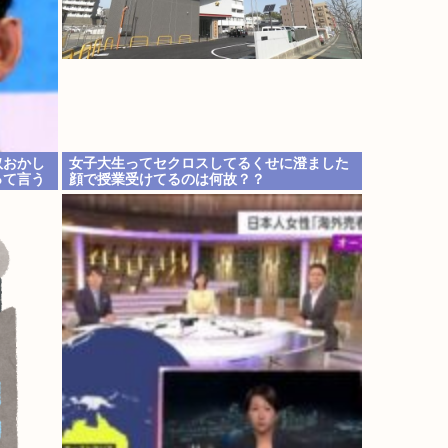
奴おかし
女子大生ってセクロスしてるくせに澄ました
って言う
顔で授業受けてるのは何故？？