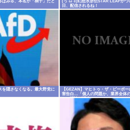
ゅぱみゅ、本名が「桐子」だと
(っ´ω`c)幻想水滸伝STAR LEAPが
日、配信されるね！
スを隠さなくなる。最大野党に
【GEZAN】マヒトゥ・ザ・ピーポー
害告白…「個人の問題か、業界全体
か」議論が拡大