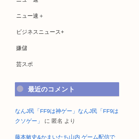
ニュー速＋
ビジネスニュース+
嫌儲
芸スポ
最近のコメント
なんJ民「FF9は神ゲー」なんJ民「FF9は
クソゲー」
に
匿名
より
藤本敏史&かまいたち山内 ゲーム配信で