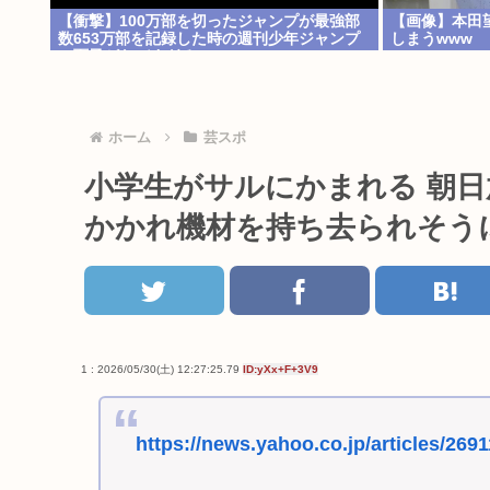
【衝撃】100万部を切ったジャンプが最強部
【画像】本田
数653万部を記録した時の週刊少年ジャンプ
しまうwww
の面子がヤバすぎる
ホーム
芸スポ
小学生がサルにかまれる 朝日
かかれ機材を持ち去られそう
1 : 2026/05/30(土) 12:27:25.79
ID:yXx+F+3V9
https://news.yahoo.co.jp/articles/2