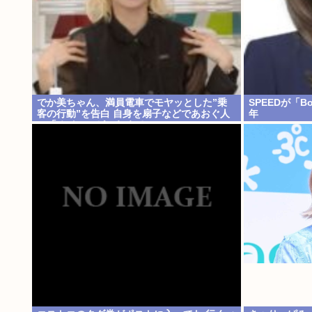
でか美ちゃん、満員電車でモヤッとした”乗
SPEEDが「B
客の行動”を告白 自身を扇子などであおぐ人
年
に「オイニーがつらくて…」