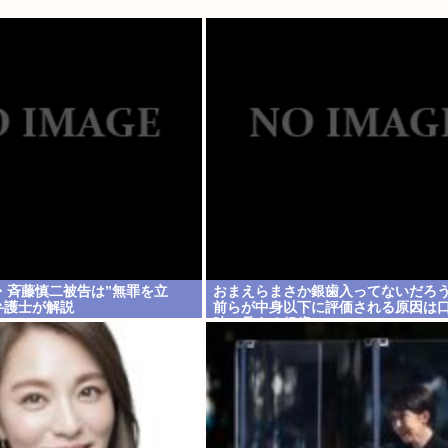
・斉藤慎二被告は”無罪を立
おまえらまさか銀歯入ってないだろ
弁護士が解説
前らが中身以下に評価される原因は
時に見える銀歯