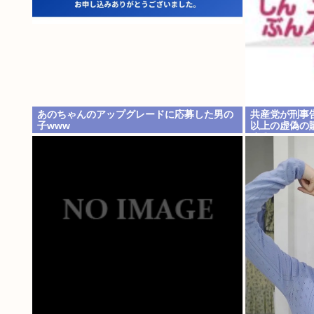
あのちゃんのアップグレードに応募した男の
共産党が刑事告
子www
以上の虚偽の
める」