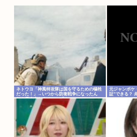
ネトウヨ「神風特攻隊は国を守るための犠牲
元ジャンポケ
だった！」→いつから防衛戦争になったん
証”できる？ 
だ？侵略者だろジャップはwww