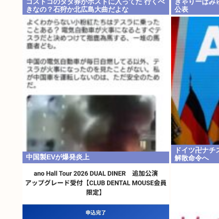
コストコのタダ券がポストに入ってた 行くべ
きゃりーぱみ
きなの？石狩か北広島大曲だよな
公表
ドイツ卍ナチ
中国製EVが爆発炎上
解散命令へ