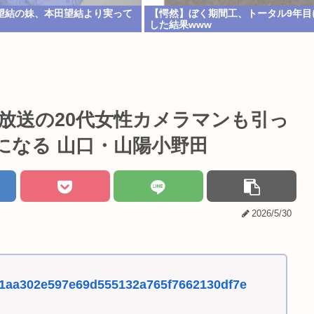
望結の妹、本田望結より実って
【愕然】ぼく期間工、トータル9年目
した結果www
放送の20代女性カメラマンも引っ
になる 山口・山陽小野田
2026/5/30
6911aa302e597e69d555132a765f7662130df7e