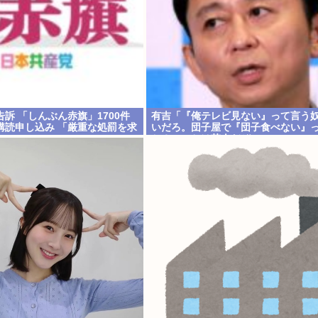
訴 「しんぶん赤旗」1700件
有吉「『俺テレビ見ない』って言う
購読申し込み 「厳重な処罰を求
いだろ。団子屋で『団子食べない』
か？こっちは芸人だぞ」