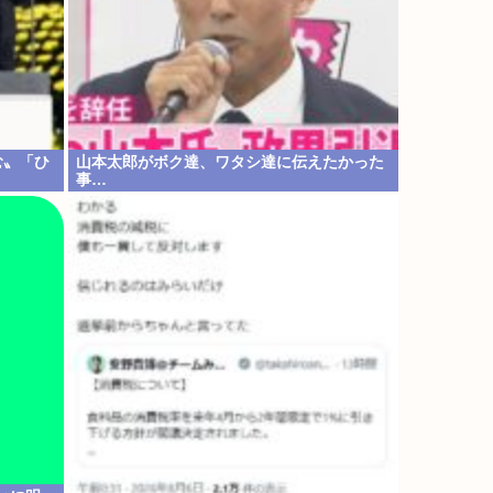
む〟「ひ
山本太郎がボク達、ワタシ達に伝えたかった
事…