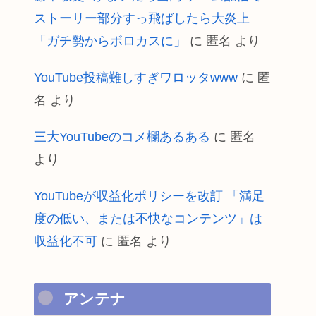
ストーリー部分すっ飛ばしたら大炎上
「ガチ勢からボロカスに」
に
匿名
より
YouTube投稿難しすぎワロッタwww
に
匿
名
より
三大YouTubeのコメ欄あるある
に
匿名
より
YouTubeが収益化ポリシーを改訂 「満足
度の低い、または不快なコンテンツ」は
収益化不可
に
匿名
より
アンテナ