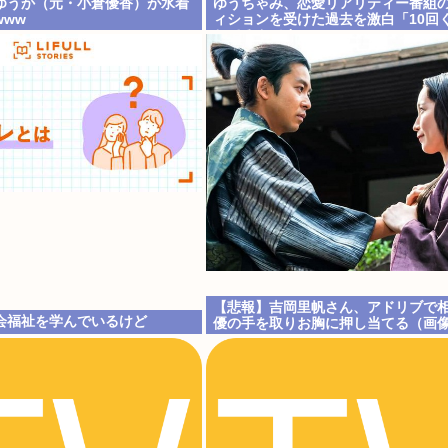
ゆうか（元・小倉優香）が水着
ゆうちゃみ、恋愛リアリティー番組
ww
ィションを受けた過去を激白「10回
ちてるんです」
【悲報】吉岡里帆さん、アドリブで
会福祉を学んでいるけど
優の手を取りお胸に押し当てる（画