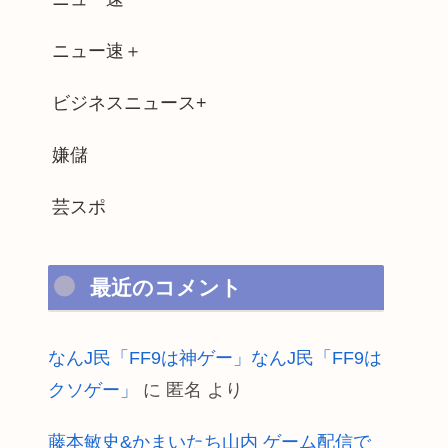
ニュー速＋
ビジネスニュース+
嫌儲
芸スポ
最近のコメント
なんJ民「FF9は神ゲー」なんJ民「FF9は
クソゲー」
に
匿名
より
藤本敏史&かまいたち山内 ゲーム配信で