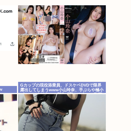
Gカップの現役添乗員、ドスケベDVDで限界
w
露出してしまうwww小山玲奈、手ぶらや極小
ビキニで大放出！！新作「聖なる山」の動画
＆画像まとめ！