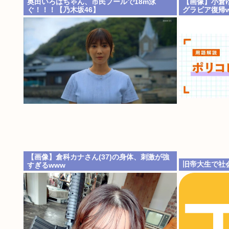
奥田いろはちゃん、市民プールで18m泳
【画像】小倉
ぐ！！！【乃木坂46】
グラビア復帰w
【画像】倉科カナさん(37)の身体、刺激が強
旧帝大生で社
すぎるwww