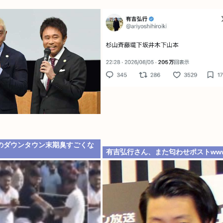
のダウンタウン末期臭すごくな
有吉弘行さん、また匂わせポストww