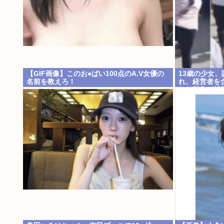
【GIF画像】このお●ぱい100点のA.V女優の
13歳の少女
名前を教えろ！
れ、経営者を
った群集が折
ザーで撤去