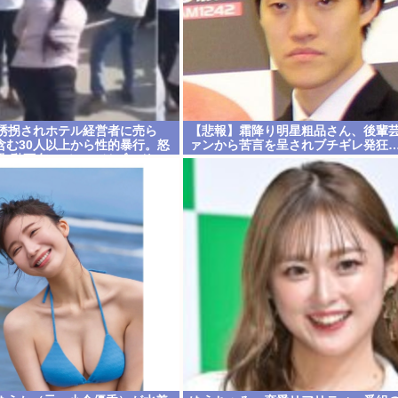
、誘拐されホテル経営者に売ら
【悲報】霜降り明星粗品さん、後輩
含む30人以上から性的暴行。怒
ァンから苦言を呈されブチギレ発狂
檻(動画有)。ホテルはブルドー