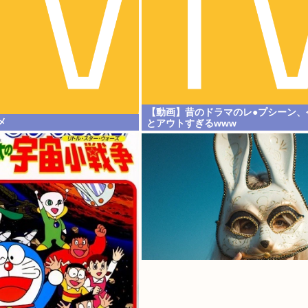
【動画】昔のドラマのレ●プシーン、
メ
とアウトすぎるwww