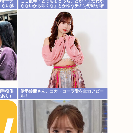
のオーデ
ここ数年「どっちもどっち」とか「まだわか
くらい落
らないから叩くな」とかゆうチキン野郎が増
えたけどどっから来たの？(´・ω・`)
相手役俳
伊勢鈴蘭さん、コカ・コーラ愛を全力アピー
像あり）
ル！