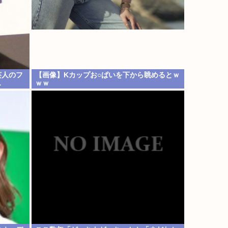
芸人のフ
【画像】Kカップお○ぱいを下から眺めるとｗ
…
ｗｗ