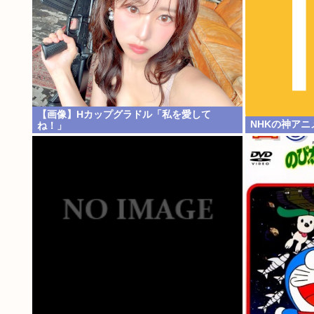
【画像】Hカップグラドル「私を愛して
NHKの神アニ
ね！」