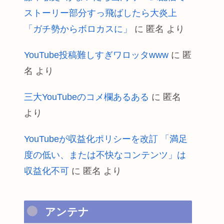
ストーリー部分すっ飛ばしたら大炎上
「ガチ勢からボロカスに」
に
匿名
より
YouTube投稿難しすぎワロッタwww
に
匿
名
より
三大YouTubeのコメ欄あるある
に
匿名
より
YouTubeが収益化ポリシーを改訂 「満足
度の低い、または不快なコンテンツ」は
収益化不可
に
匿名
より
アンテナ