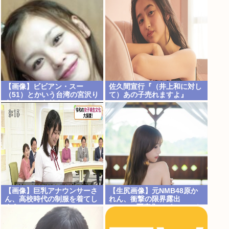
【画像】ビビアン・スー
佐久間宣行『（井上和に対し
（51）とかいう台湾の宮沢り
て）あの子売れますよ』
えがレベチすぎる
【画像】巨乳アナウンサーさ
【生尻画像】元NMB48原か
ん、高校時代の制服を着てし
れん、衝撃の限界露出
まう
www1st写真集でパールTバ
ックのランジェリー姿を解
禁！！！