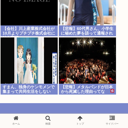
【会社】川上産業株式会社が
【悲報】60代男さん、小学生
10月よりプチプチ株式会社に
に秘めた夢を語って通報され
社名変更
るwww
すまん、独身のケンモメンで
【悲報】メタルバンドが日本
集まって共同生活をしない
から死滅した理由ってな
か？
に？・・・・・・・・・
ナード速報
ホーム
検索
トップ
サイドバー