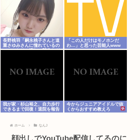
長野桃羽「嗣永桃子さんと道
「この人だけはモノホンだ
重さゆみさんに憧れているの
わ…」と思った芸能人www
で、ふたりの憧れの部分をぎ
ゅっと集めた存在になりたい
です！」
我が家・杉山裕之、自力歩行
今からジュニアアイドルで抜
できるまで回復！退院を報告
くからおすすめ教えろ
ホーム
なんJ
顔出しでYouTube配信してるのに