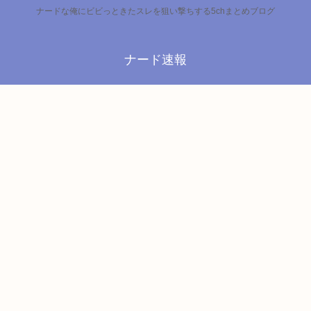
ナードな俺にビビっときたスレを狙い撃ちする5chまとめブログ
ナード速報