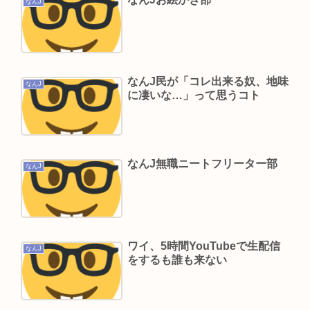
今からジュニアアイドルで抜くからおすすめ教え
なんJ
ろ
「盆踊り」に「うるせぇ」と苦情がある為使える
公園が半減 取材ではうるさいと答える住民はおら
なんJ民が「コレ出来る奴、地味
ず こどおじみたいのが電話してんだろな
なんJ
に凄いな…」って思うコト
「なぜ性行為の許諾をとらなかったんですか？」
ジャンポケ斉藤「なぜとる必要があるんで
す？！」
なんJ無職ニートフリーター部
立川志らく、ヒカルを弟子にしたことへの「談志
なんJ
が泣いてるぞ」の声を”一言”でピシャリ
影山優佳、フォトエッセイが販売から 5日で重版決
定！未公開ランジェリーカットを公開
ワイ、5時間YouTubeで生配信
なんJ
をするも誰も来ない
Powered by livedoor 相互RSS