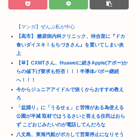
【マンガ】ぜんぶ私が中心
【高市】 糖尿病内科クリニック、待合室に『ドカ
食いダイスキ！もちづきさん』を置いてしまい炎
上
【🥁】CXMTさん、Huaweiに続きApple(アポー)か
らの値下げ要求も拒否！！！半導体バボー継続
へ！！！
今からジュニアアイドルで抜くからおすすめ教え
ろ
「盆踊り」に「うるせぇ」と苦情がある為使える
公園が半減 取材ではうるさいと答える住民はおら
ず こどおじみたいのが電話してんだろな
八丈島、東海汽船がポカして営業停止になりそう