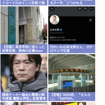
ドカードのポイント詐欺で無
るチー牛、どつかれる
銭飲食
【悲報】高市早苗に逆らった
元れいわ山本太郎さん、ガチ
財務官僚、異例の左遷www
のマジで引退
韓国サッカー協会わ警察が家
【悲報】NISA民、『オルカ
宅捜索 書類を押収し監督選考
ン』『S&P500』
の過程を調査 <\`皿´>
『NASDAQ100』しか買わな