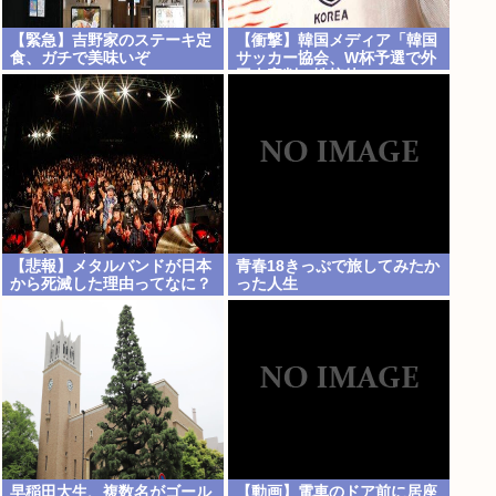
【緊急】吉野家のステーキ定
【衝撃】韓国メディア「韓国
食、ガチで美味いぞ
サッカー協会、W杯予選で外
国人審判に性接待」
【悲報】メタルバンドが日本
青春18きっぷで旅してみたか
から死滅した理由ってなに？
った人生
早稲田大生、複数名がゴール
【動画】電車のドア前に居座