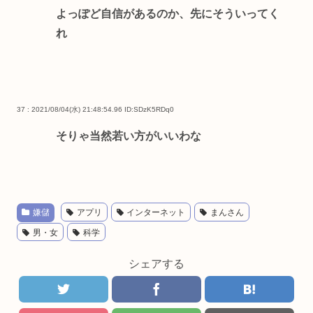
よっぽど自信があるのか、先にそういってく
れ
37 : 2021/08/04(水) 21:48:54.96
ID:SDzK5RDq0
そりゃ当然若い方がいいわな
嫌儲
アプリ
インターネット
まんさん
男・女
科学
シェアする