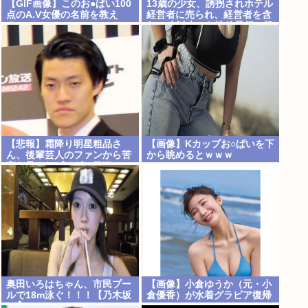
【GIF画像】このお●ぱい100
13歳の少女、誘拐されホテル
点のA.V女優の名前を教え
経営者に売られ、経営者を含
ろ！
む30人以上から性的暴行。怒
った群集が折檻(動画有)。ホ
テルはブルドーザーで撤去
【悲報】霜降り明星粗品さ
【画像】Kカップお○ぱいを下
ん、後輩芸人のファンから苦
から眺めるとｗｗｗ
言を呈されブチギレ発狂…
奥田いろはちゃん、市民プー
【画像】小倉ゆうか（元・小
ルで18m泳ぐ！！！【乃木坂
倉優香）が水着グラビア復帰
46】
www