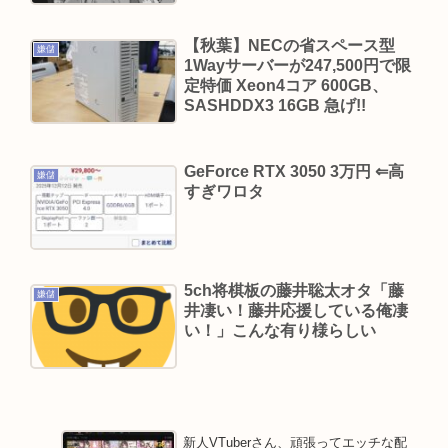
立川志らく、ヒカルを弟子にしたことへの「談志
が泣いてるぞ」の声を”一言”でピシャリ
【秋葉】NECの省スペース型
嫌儲
1Wayサーバーが247,500円で限
【動画】手術中に熊本地震直撃やばすぎwww
定特価 Xeon4コア 600GB、
影山優佳、フォトエッセイが販売から 5日で重版決
SASHDDX3 16GB 急げ!!
定！未公開ランジェリーカットを公開
三山凌輝が妻・趣里との「キス・濡れ場禁止ルー
GeForce RTX 3050 3万円 ⇐高
嫌儲
ル」を破って既婚の元宝塚女優・花乃まりあと連
すぎワロタ
日密会《直撃後にもホテルへ…》
Powered by livedoor 相互RSS
5ch将棋板の藤井聡太オタ「藤
嫌儲
井凄い！藤井応援している俺凄
い！」こんな有り様らしい
新人VTuberさん、頑張ってエッチな配