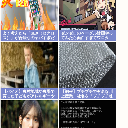
よく考えたら「SEX（セクロ
ゼンゼロのベーグル計画やっ
ス）」が合法なのヤバすぎだ
てみたら面白すぎてワロタ
ろ
www
【バイオ】農村地域や農場で
【朗報】プチプチで有名な川
育った子どもがアレルギーや
上産業、社名を「プチプチ株
ぜん息になりにくい「農場効
式会社」に変更www
果」を引き起こす細菌が判明