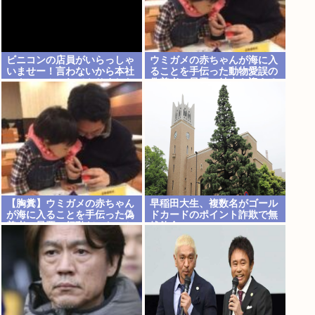
ビニコンの店員がいらっしゃ
ウミガメの赤ちゃんが海に入
いませー！言わないから本社
ることを手伝った動物愛誤の
にクレームいれてやりました
偽善者、最悪の結末を迎える
よ！www
【胸糞】ウミガメの赤ちゃん
早稲田大生、複数名がゴール
が海に入ることを手伝った偽
ドカードのポイント詐欺で無
善者、最悪の行動だったこと
銭飲食
が判明