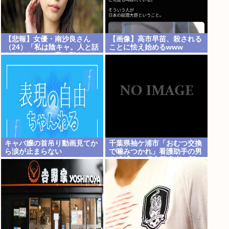
【悲報】女優・南沙良さん
【画像】高市早苗、殺される
（24）「私は陰キャ。人と話
ことに怯え始めるwww
したくないので家に引きこも
ってPCでアニメを観ていた
い」・・・・・・・・・
キャバ嬢の首吊り動画見てか
千葉県袖ケ浦市「おむつ交換
ら涙が止まらない
で噛みつかれ」看護助手の男
を逮捕 90歳入院患者の顔や
腹を殴るなどケガさせた疑
い [8/6]