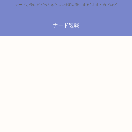
ナードな俺にビビっときたスレを狙い撃ちする5chまとめブログ
ナード速報