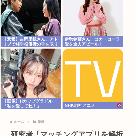
【悲報】吉岡里帆さん、アド
伊勢鈴蘭さん、コカ・コーラ
リブで相手役俳優の手を取り
愛を全力アピール！
お胸に押し当てる（画像あ
り）
【画像】Hカップグラドル
NHKの神アニメ
「私を愛してね！」
ホーム
嫌儲
研究者「マッチングアプリを解析