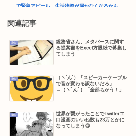
で緊急アピール。生活物資が届かなくなるかも。
アシタバ以外に食うものがねえ
関連記事
南アルプス全山縦走はいいぞぉ！1週間あればケモ
民でも出来る！お盆休みにやってみなイカ？
総務省さん、メタバースに関す
青春18きっぷで旅してみたかった人生🚞
嫌儲
る提案書をExcel方眼紙で募集し
ビニコンの店員がいらっしゃいませー！言わない
てしまう
から本社にクレームいれてやりましたよ！www
【動画】電車のドア前に居座るチー牛、どつかれ
（ヽ´ん`）「スピーカーケーブル
る
嫌儲
で音が変わる訳ないだろ」
「なぜ性行為の許諾をとらなかったんですか？」
→（ヽﾟんﾟ）「全然ちがう！」
ジャンポケ斉藤「なぜとる必要があるんで
す？！」
ここ数年「どっちもどっち」とか「まだわからな
世界が繋がったことでTwitterエ
嫌儲
口漫画のいいね数も23万とかに
いから叩くな」とかゆうチキン野郎が増えたけど
なってしまう😍
どっから来たの？(´・ω・`)