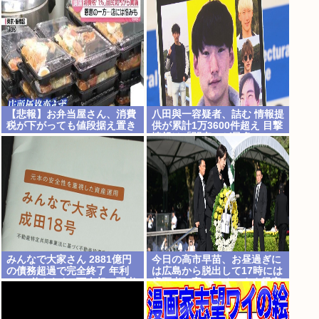
い
【悲報】お弁当屋さん、消費
八田與一容疑者、詰む 情報提
税が下がっても値段据え置き
供が累計1万3600件超え 目撃
情報は「関東」が最多
みんなで大家さん 2881億円
今日の高市早苗、お昼過ぎに
の債務超過で完全終了 年利
は広島から脱出して17時には
7%に釣られた3万人超の弱者
歯医者に寄ってそのまま帰宅
の老後資金2000億円が消滅