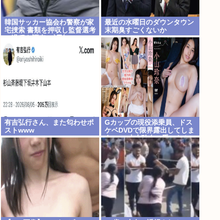
韓国サッカー協会わ警察が家
最近の水曜日のダウンタウン
宅捜索 書類を押収し監督選考
末期臭すごくないか
の過程を調査 <\`皿´>
有吉弘行さん、また匂わせポ
Gカップの現役添乗員、ドス
ストwww
ケベDVDで限界露出してしま
うwww小山玲奈、手ぶらや
極小ビキニで大放出！！新作
「聖なる山」の動画＆画像ま
とめ！