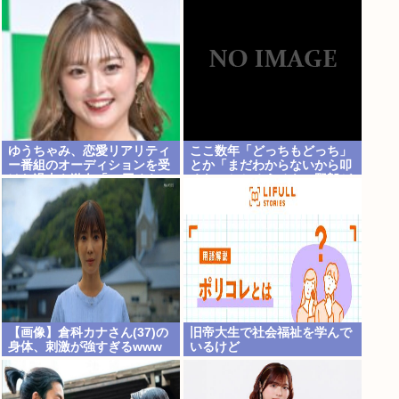
ゆうちゃみ、恋愛リアリティ
ここ数年「どっちもどっち」
ー番組のオーディションを受
とか「まだわからないから叩
けた過去を激白「10回くらい
くな」とかゆうチキン野郎が
落ちてるんです」
増えたけどどっから来たの？
(´・ω・`)
【画像】倉科カナさん(37)の
旧帝大生で社会福祉を学んで
身体、刺激が強すぎるwww
いるけど