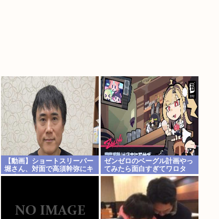
【動画】ショートスリーパー
ゼンゼロのベーグル計画やっ
堀さん、対面で高須幹弥にキ
てみたら面白すぎてワロタ
レる
www