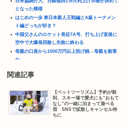
日米協調介入、日銀植田の9月利上げ示唆が決めて
となった模様
はじめの一歩 東日本新人王戦編とA級トーナメン
ト編どっちが好き？
中国父さんのロケット長征7A号、打ち上げ直後に
空中で大爆発四散し失敗に終わる
母親の口座から1000万円以上投げ銭→母親を殺害
か
アルコール依存症の被害者・山口達也さん、セミ
関連記事
の抜け殻を見て深い事を言ってファン絶賛が集ま
る！
【ペットツーリズム】予約が殺
マツコ、太った理由をついに自覚 「おかしいなと
ニュー速＋
到、スキー場で愛犬にも“おもて
思ってたのよ、なんで？って」
なし”の一緒に泊まって遊べる
宿 SNSで拡散しキャンセル待
「黒瀬深」「テキサス親父」消えたネトウヨ論客
ちに
の魅力🥺
ニコニコ動画がオワコンになった原因はなんだっ