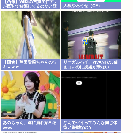
【画像】WBSの古旗笑佳アナ
人狼やろうぜ（CF）
が巨乳で妊娠してるのかと話
題に
【画像】芦田愛菜ちゃんのワ
リーガルハイ、VIVANTの3倍
キｗｗｗ
面白いのに続編が来ない
www
あのちゃん、遂に崩れ始める
なんでゲイってみんな同じ体
www
型と髪型なの？