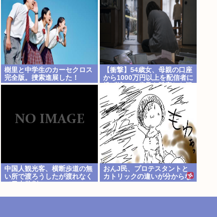
樹里と中学生のカーセクロス
【衝撃】54歳女、母親の口座
完全版。捜索進展した！
から1000万円以上を配信者に
投げ銭→89歳母を殺害した疑
い、金銭トラブルか
中国人観光客、横断歩道の無
おんJ民、プロテスタントと
い所で渡ろうしたが渡れなく
カトリックの違いが分からな
て日本批判
い…