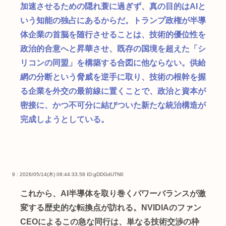
加速させるための隠れ蓑に過ぎず、真の目的はAIと
いう知能の独占にあるからだ。トランプ政権が半導
体企業の首脳を随行させることは、技術的優位性を
政治的合意へと昇華させ、既存の国境を超えた「シ
リコンの同盟」を構築する合図に他ならない。供給
網の分断という脅威を逆手に取り、技術の根幹を握
る企業を外交の最前線に置くことで、政治と資本が
密接に、かつ不可分に結びついた新たな統治構造が
完成しようとしている。
9 : 2026/05/14(木) 08:44:33.58
ID:gDDGdUTN0
これから、AI半導体を取り巻くパワーバランスが激
変する歴史的な転換点が訪れる。NVIDIAのファン
CEOによるこの急な同行は、単なる技術交渉の枠