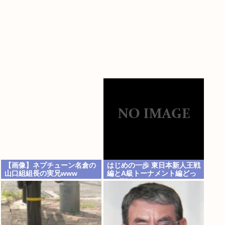
【画像】ネプチューン名倉の
はじめの一歩 東日本新人王戦
山口組組長の実兄www
編とA級トーナメント編どっ
ちが好き？