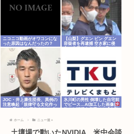
ニコニコ動画がオワコンにな
【山梨】グエン ビン グエン
った原因はなんだったの？
容疑者を再逮捕 空き家に侵
入、金品を盗む 今年4月には
別件で逮捕も不起訴になって
いたという
JOC・井上康生団長、異例の
氷川町の男性 倒壊した自宅前
注意喚起「規律守る文化作っ
でピース…AI加工した画像拡
て」 日の丸を背負うトップア
散され誹謗中傷受ける【令和
スリートの逮捕・起訴事案が
8年熊本地震】
相次ぐ
ホーム
ニュー速＋
土壇場で動いたNVIDIA、米中会談