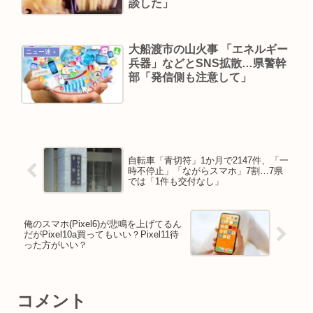
談した」
大船渡市の山火事 「エネルギー
ニュー速＋
兵器」などとSNS拡散…県警幹
部「発信側も注意して」
自転車「青切符」1か月で2147件、「一
時不停止」「ながらスマホ」7割…7県
では「1件も交付なし」
俺のスマホ(Pixel6)が悲鳴を上げてるん
だがPixel10a買ってもいい？Pixel11待
った方がいい？
コメント