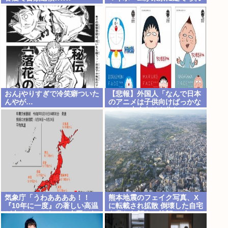
ないの！」
おんjやりすぎで冷笑癖ついた
【悲報】外国人「なんで日本
んやが…
のアニメは子供向けばっかな
んだ！大人向けを作れ！」
気象庁「うわああああ！！
熊本地震のフェイク写真、X
『10年に一度』の著しい高温
に転載され拡散 倒壊した自宅
が来るぞ！！ヤバい今回はヤ
を悲しむ顔を、笑顔でピース
バい！！」
サインにAI加工