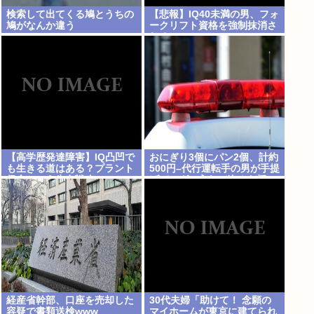
検索して出てくる鳩とうちの
【悲報】IQ40未満の男、フォ
鳩がなんか違う
ークリフト資格を強制抹消さ
れる
【高学歴発達障害】IQ凸凹で
おにぎり3個にパン2個、計約
も生きる道はある？プラント
500円–代行運転手の男が手提
保全という生存戦略
げバッグに入れて盗んだ疑い
で逮捕 鹿児島
経産省幹部、口座を売却した
30代夫婦「助けて！ 念願の
容疑で書類送検www
マイホームが東京に建てられ