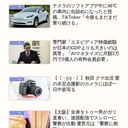
テスラのソフトアプデ中に46℃
たの？
ニュー速＋
の車内に缶詰めになったと投
【急募】バスタブの水アカ落とす最強のやつ
稿…TikToker「今後もまだまだ
乗り続ける」
最新の吉澤ひとみさん、元気そう
【動画】ひろゆきさん、嫁のゆかさんとネット番
組に出演も、ひろゆきの様子がおかしいと話題
専門家「エヌビディア時価総額
ニュー速＋
が日本のGDPよりも大きいのは
に…
異常」「AIマネタイズに月額3万
佐藤二朗、胸中吐露「”ほんとうのこと”を僕の口
円で3億人の有料会員必要」
からは何ひとつ言えなくて…言葉にできぬ悔し
さ」
【（・(ｪ)・）】秋田 クマ出没 栗
ニュー速＋
NHKさん、女がいかにイージーモードかをわかり
の木定点撮影のカメラにほぼ一
日中姿写る
やすく放映してしまうwww
Powered by livedoor 相互RSS
【大阪】全身タトゥー男がガリ
ニュー速＋
直食い、迷惑配信でスシローに
警察が出動 運営元は「警察に相