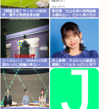
【閲覧注意】サッカーの試合
暇空茜「女は生理の時間経験
中、選手が突然投身自殺
を積めない。だから男の方が
知能が上w」 こいつって過去
に何かあったのか？
リーガルハイ、VIVANTの3倍
井上春華、ヲタからの提案を
面白いのに続編が来ない
感謝しつつもきっぱりと却下
www
ww「送ってもらっておいて
アレだけど、ちょっと違うか
な」