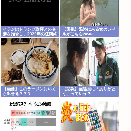
イランはトランプ政権との交
【画像】混浴に来る女のレベ
渉を拒否し、2029年の任期終
ルがこちらwww
了まで待つと表明した
【画像】このラーメンにいく
【悲報】配達員に「ありがと
ら出せる？？？
う」っていう？