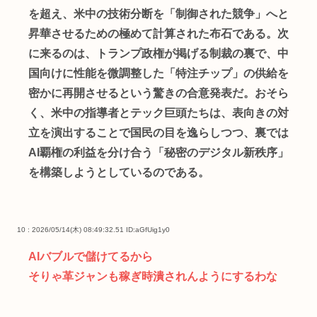
を超え、米中の技術分断を「制御された競争」へと
昇華させるための極めて計算された布石である。次
に来るのは、トランプ政権が掲げる制裁の裏で、中
国向けに性能を微調整した「特注チップ」の供給を
密かに再開させるという驚きの合意発表だ。おそら
く、米中の指導者とテック巨頭たちは、表向きの対
立を演出することで国民の目を逸らしつつ、裏では
AI覇権の利益を分け合う「秘密のデジタル新秩序」
を構築しようとしているのである。
10 : 2026/05/14(木) 08:49:32.51
ID:aGfUig1y0
AIバブルで儲けてるから
そりゃ革ジャンも稼ぎ時潰されんようにするわな