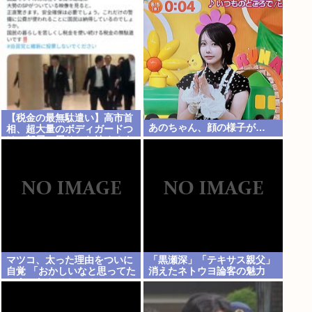
【税金の最無駄遣い】高市首
あのちゃん、顔の様子が…
相、超大量のボディガードつ
けて部屋の周りから始めるよ
うやく外出は当然の批判殺到
で大炎上www
マツコ、太った理由をついに
「黒瀬深」「テキサス親父」
自覚 「おかしいなと思ってた
消えたネトウヨ論客の魅力
のよ、なんで？って」