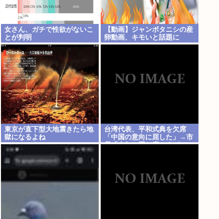
女さん、ガチで性欲がないこ
【動画】ジャンボタニシの産
とが判明
卵動画、キモいと話題に
東京が直下型大地震きたら地
台湾代表、平和式典を欠席
獄になるよね
「中国の意向に屈した」→市
長「去年と同じ席ですが…」