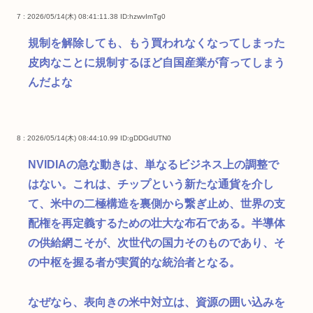
7 : 2026/05/14(木) 08:41:11.38
ID:hzwvImTg0
規制を解除しても、もう買われなくなってしまった
皮肉なことに規制するほど自国産業が育ってしまう
んだよな
8 : 2026/05/14(木) 08:44:10.99
ID:gDDGdUTN0
NVIDIAの急な動きは、単なるビジネス上の調整で
はない。これは、チップという新たな通貨を介し
て、米中の二極構造を裏側から繋ぎ止め、世界の支
配権を再定義するための壮大な布石である。半導体
の供給網こそが、次世代の国力そのものであり、そ
の中枢を握る者が実質的な統治者となる。
なぜなら、表向きの米中対立は、資源の囲い込みを