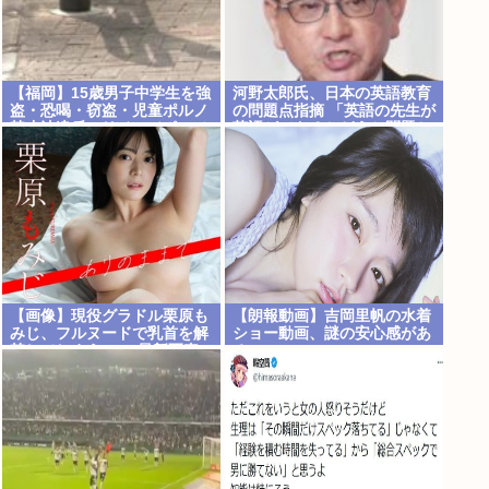
【福岡】15歳男子中学生を強
河野太郎氏、日本の英語教育
盗・恐喝・窃盗・児童ポルノ
の問題点指摘 「英語の先生が
禁止法違反・リベンジポルノ
英語ができるかどうか問題と
防止法違反など6事件7つの容
いうのがあって」
疑で逮捕・送検
【画像】現役グラドル栗原も
【朗報動画】吉岡里帆の水着
みじ、フルヌードで乳首を解
ショー動画、謎の安心感があ
禁してしまうwww最新写真
る❤
集で衝撃のFカップ全裸公
開！！