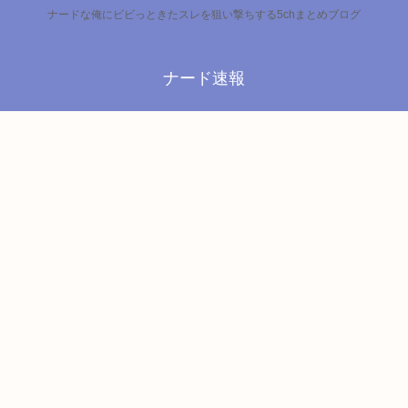
ナードな俺にビビっときたスレを狙い撃ちする5chまとめブログ
ナード速報