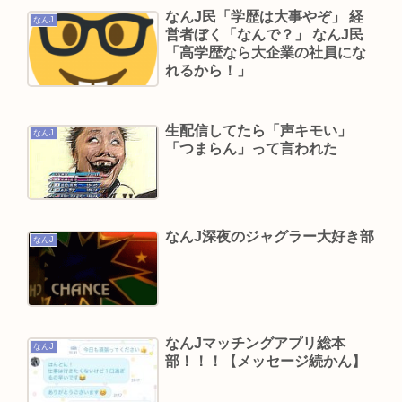
なんJ民「学歴は大事やぞ」 経
ベジットのベジータ要素、ネーミングセンスしか
なんJ
営者ぼく「なんで？」 なんJ民
ない
「高学歴なら大企業の社員にな
れるから！」
クーラーつけるくらいなら死を選ぶ 7割超え
渡邊渚さん、意味深フォトwww
冨樫義博「ヒソカは最強なんだぁ…本気出してな
生配信してたら「声キモい」
なんJ
「つまらん」って言われた
いだけなんだぁ…」👈こいつのこの情熱なんな
の？
7人組アイドル、グループ名通り？結成5カ月で
「消え逝く」電撃解散…メンバーは給料未払い告
なんJ深夜のジャグラー大好き部
なんJ
白
古田敦也がこの歳までずっとタレント消費されて
る現実やばない？
【訃報】昭和の大女優・小川真由美（享年86）が
なんJマッチングアプリ総本
なんJ
部！！！【メッセージ続かん】
鹿児島で3月に死去していた 実娘が明かす「毒母」
の素顔と空白の晩年