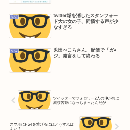
ジャンポケ斎藤、乞食ライバーと化し正式に終わ
る
twitter垢を消したスタンフォー
なんJ
ド大の女の子、同情する声が少
なすぎる
Powered by livedoor 相互RSS
兎田ぺこらさん、配信で「ガ●
なんJ
ジ」発言をして終わる
ツイッターでフォロワー2人の仲が急に
滅茶苦茶になっちまったんだが
スマホにPS4を繋げるにはどうすれば
よい？