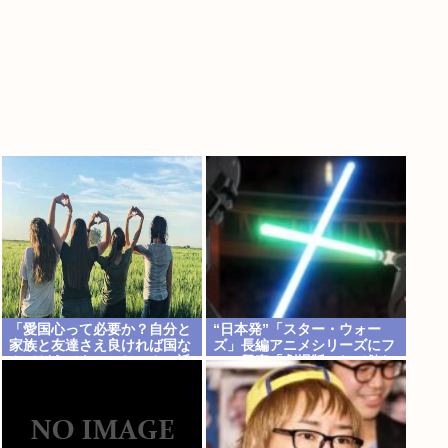
「愛国心って必要か？自分と
“日本発”「スター・ウォー
家族と友達さえ良ければ国な
ズ」長編アニメシリーズにフ
んてどうでもいいじゃん。近
ァン興奮「劇場版にして欲し
所のコンビニの方がまだ大切
い」「艦隊戦も派手で面白
だわ」7万いいね
い」