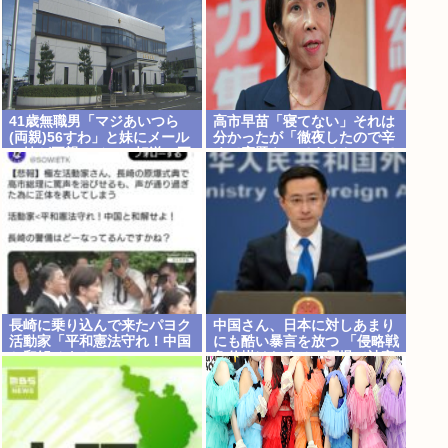
41歳無職男「マジあいつら
高市早苗「寝てない」それは
(両親)56すわ」と妹にメール
分かったが「徹夜したので辛
→妹が両親にメール転送→両
くて宿題やってません」って
親が警察に相談→無職おじ逮
言う奴高市早苗以外に見たこ
捕
とないのだが
長崎に乗り込んで来たパヨク
中国さん、日本に対しあまり
活動家「平和憲法守れ！中国
にも酷い暴言を放つ 「侵略戦
と和解せよ！」
争仕掛けたくせに原爆で被害
者ビジネスするな」