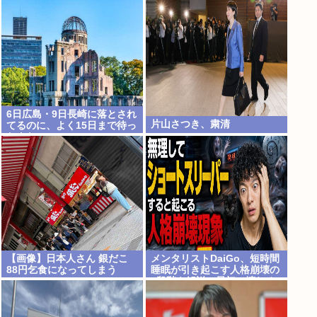
6日広島・9日長崎に落とされ
片山さつき、粛清
てるのに、よく15日まで待っ
たよな
【画像】日本人さん 銀だこ
メンタリストDaiGo、短時間
88円乞食になってしまう
睡眠が引き起こす人格崩壊の
5段階を解説…最初に壊れる
のは眠気ではなく「心の余
白」