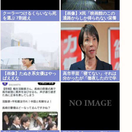
クーラーつけるくらいなら死
【画像】X民「映画館のこの
を選ぶ 7割超え
通路からしか得られない栄養
ってあると思う」 共感できる
と話題にwww
【画像】たぬき系女優はやっ
高市早苗「寝てない」それは
ぱええな
分かったが「徹夜したので辛
くて宿題やってません」って
言う奴高市早苗以外に見たこ
とないのだが