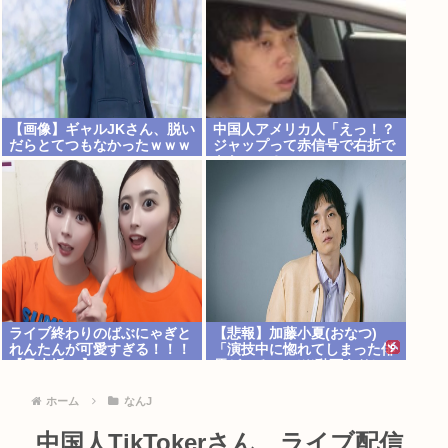
【画像】ギャルJKさん、脱い
中国人アメリカ人「えっ！？
だらとてつもなかったｗｗｗ
ジャップって赤信号で右折で
きないの？」
ライブ終わりのばぶにゃぎと
【悲報】加藤小夏(おなつ)
れんたんが可愛すぎる！！！
「演技中に惚れてしまった俳
【乃木坂46】
優がいる」 （※動画あり）
ホーム
なんJ
中国人TikTokerさん、ライブ配信