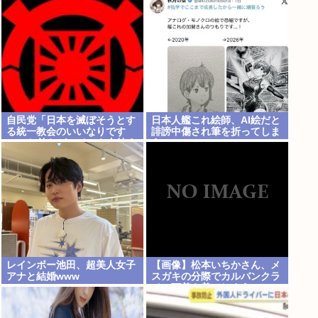
すぎると話題にwww
自民党「日本を滅ぼそうとす
日本人艦これ絵師、AI絵だと
る統一教会のいいなりです
誹謗中傷され筆を折ってしま
w」 お前らがコイツを支持す
う
る理由w
レインボー池田、超美人女子
【画像】松本いちかさん、メ
アナと結婚www
スガキの分際でカルバンクラ
イン下着を着てしまうwww