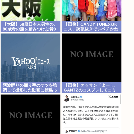
【大阪】58歳日本人男性の、
【画像】CANDY TUNEのJK
80歳母の腹を踏みつけ肋骨8
コス、誇張抜きでレベチかわ
本をバキバキにして殺害。子
いいwww
供を産んだ結末がこれなら少
【Pickup08082959】
子化仕方ないね
阿波踊りの踊り手のケツを強
【画像】オッサン「よーし、
調して撮影した動画に徳島っ
GANTZのコスプレしてコミ
子ブチギレ
ケ行くかー」