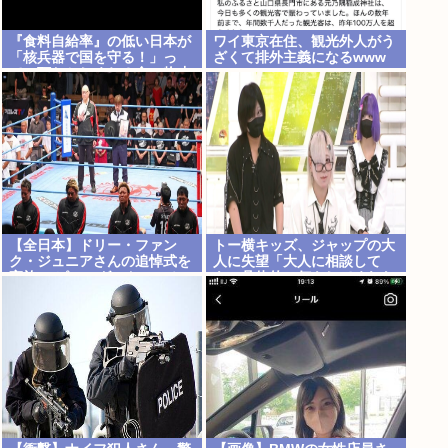
『食料自給率』の低い日本が
ワイ東京在住、観光外人がう
「核兵器で国を守る！」っ
ざくて排外主義になるwww
て、頭おかしくね？食べ物止
められたら終わりじゃん
【全日本】ドリー・ファン
トー横キッズ、ジャップの大
ク・ジュニアさんの追悼式を
人に失望「大人に相談して
実施 スピニング・トー・ホー
も、具体的に何もしてくれな
ルドも流れる
い。結果的に傷つく。福祉は
自由が奪われる」