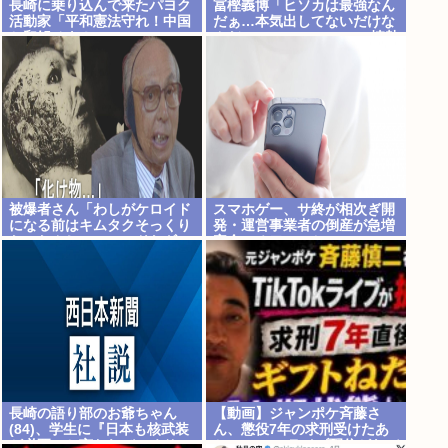
長崎に乗り込んで来たパヨク
冨樫義博「ヒソカは最強なん
活動家「平和憲法守れ！中国
だぁ…本気出してないだけな
と和解せよ！」
んだぁ…」 こいつのこの情熱
なんなの？
被爆者さん「わしがケロイド
スマホゲー、サ終が相次ぎ開
になる前はキムタクそっくり
発・運営事業者の倒産が急増
たったんじゃ」ハードなギャ
完全にオワコンか
グをかます
長崎の語り部のお爺ちゃん
【動画】ジャンポケ斉藤さ
(84)、学生に『日本も核武装
ん、懲役7年の求刑受けたあ
が必要』と言われびっくり
とのTikTokライブ配信がヤバ