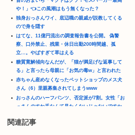
昔のおまいら「マクドはクソ！モスバーガー最高
や！」👈この風潮はもう無くなった？
独身おっさんワイ、底辺職の親戚が説教してくる
ので身を隠す
はてな、11億円流出の調査報告書を公開。 偽警
察、口外禁止、残業・休日出勤200時間越、孤
立…。やばすぎて草はえる
糖質寛解傾向なんだが、「猫が満足げな返事して
る」と言ったら母親に「お気の毒w」と言われた
赤ちゃん産めなくなったペットショップのメス犬
さん（6）里親募集されてしまうwww
おっさんのハーフパンツ、否定派が7割。女性「お
っさんのすね毛なんて見たくないじゃないですか
w」
関連記事
現在ヤフコメ時速ランキング1位の記事がこれ。ど
う思う？