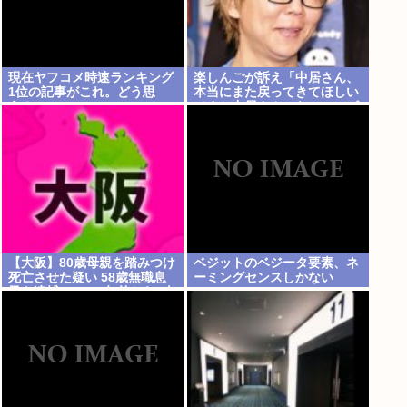
現在ヤフコメ時速ランキング
楽しんごが訴え「中居さん、
1位の記事がこれ。どう思
本当にまた戻ってきてほしい
う？
です。中居さんいないテレビ
は…」
【大阪】80歳母親を踏みつけ
ベジットのベジータ要素、ネ
死亡させた疑い 58歳無職息
ーミングセンスしかない
子を逮捕 13～14年前から2人
暮らし「介護疲れで日常的に
暴行」 岬町