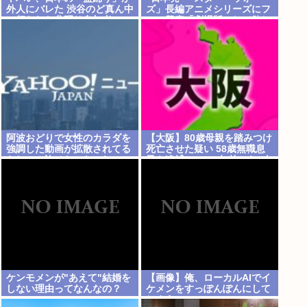
外人にバレた 渋谷のど真ん中
ズ」長編アニメシリーズにフ
で行われた盆踊り参加者
ァン興奮「劇場版にして欲し
67000人のうち20000人が外
い」「艦隊戦も派手で面白
人、ダンシングヒーローに熱
い」
狂
阿波おどりで女性のカラダを
【大阪】80歳母親を踏みつけ
強調した動画が拡散されてる
死亡させた疑い 58歳無職息
らしい！許せないなこれ
子を逮捕 13～14年前から2人
暮らし「介護疲れで日常的に
暴行」 岬町
ケンモメンが"あえて"結婚を
【画像】俺、ローカルAIでイ
しない理由ってなんなの？
ケメンをすっぽんぽんにして
しまうwww