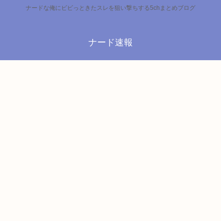
ナードな俺にビビっときたスレを狙い撃ちする5chまとめブログ
ナード速報