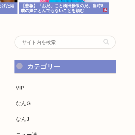
あげた結
【悲報】「お兄」こと橋田歩果の兄、当時8
歳の妹にとんでもないことを頼む
カテゴリー
VIP
なんG
なんJ
ニュー速