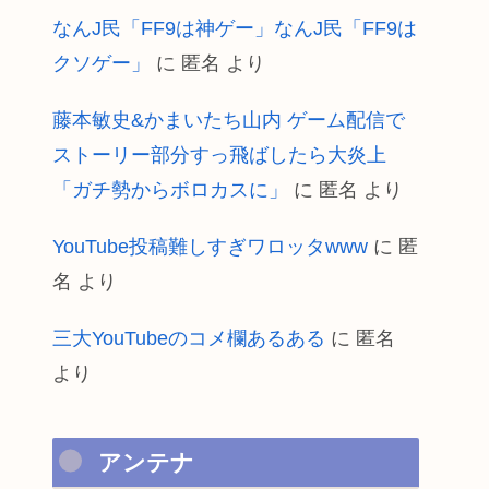
なんJ民「FF9は神ゲー」なんJ民「FF9は
クソゲー」
に
匿名
より
藤本敏史&かまいたち山内 ゲーム配信で
ストーリー部分すっ飛ばしたら大炎上
「ガチ勢からボロカスに」
に
匿名
より
YouTube投稿難しすぎワロッタwww
に
匿
名
より
三大YouTubeのコメ欄あるある
に
匿名
より
アンテナ