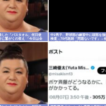
発した「バスタオル、何日使
中2男子、野球部の練習中に頭部を強
けに驚がくの答え 「今日は全
検査→70代医師「問題ないです」→
と言うわ」
CT画像で中学生死亡