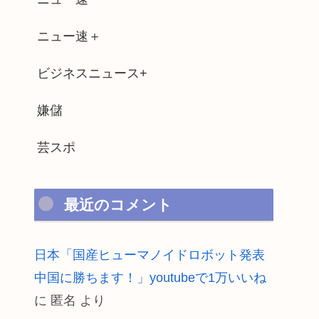
ニュー速＋
ビジネスニュース+
嫌儲
芸スポ
最近のコメント
日本「国産ヒューマノイドロボット発表
中国に勝ちます！」youtubeで1万いいね
に
匿名
より