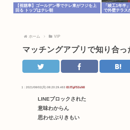
【視聴率】ゴールデン帯でテレ東がフジを上
「竣工1年半
回る トップはテレ朝
で外壁テラス
ホーム
VIP
マッチングアプリで知り合っ
1 : 2021/08/02(月) 08:20:29.463
ID:fTgF53sN0
LINEブロックされた
意味わからん
思わせぶりきもい