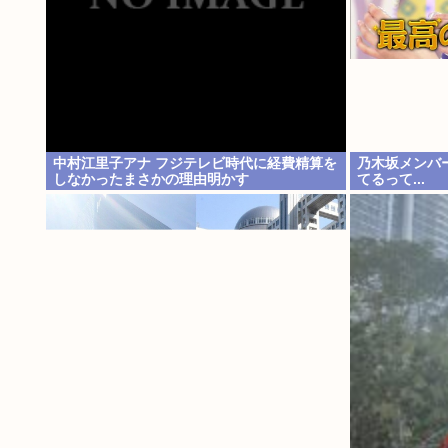
中村江里子アナ フジテレビ時代に経費精算を
乃木坂メンバ
しなかったまさかの理由明かす
てるって...