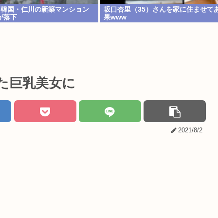
」韓国・仁川の新築マンション
坂口杏里（35）さんを家に住ませて
が落下
果www
た巨乳美女に
2021/8/2