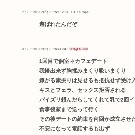
2 : 2021/08/02(月) 08:25:13.813
ID:O+o+FWp10
遊ばれたんだぞ
3 : 2021/08/02(月) 08:26:44.387
ID:fTgF53sN0
1回目で個室ネカフェデート
我慢出来ず胸揉みまくり吸いまくり
嫌がる素振りは見せるも抵抗せず受け
キスとフェラ、セックス拒否される
パイズリ頼んだらしてくれて乳で2回イ
食事後家まで送って行く
その後デートの約束を何回か成立させ
不安になって電話するも出ず