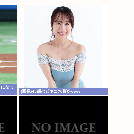
とになっ
(画像)45歳のビキニ水着姿www