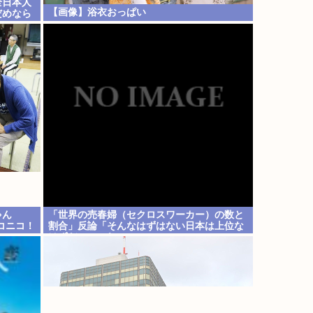
全日本人
【画像】浴衣おっぱい
だめなら
ゃん
「世界の売春婦（セクロスワーカー）の数と
コニコ！
割合」反論「そんなはずはない日本は上位な
」
はずだ」←これ