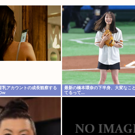
育乳アカウントの成長観察する
最新の橋本環奈の下半身、大変なこ
つw
てるって...