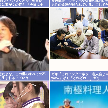
発した「バスタオル、何日使
複数識者「ジャンポケ斎藤の裁判に
けに驚がくの答え 「今日は全
男性の命運が握られている。これで
と言うわ」
日本男全員懲役7年だ」
想だよな。この世のすべての不
ガキ「これインターネット老人会じ
ら生まれるっていう
www」ぼく「どれどれ…」ガキ「ニ
らきすた！ボカロ！」ぼく「はぁ…