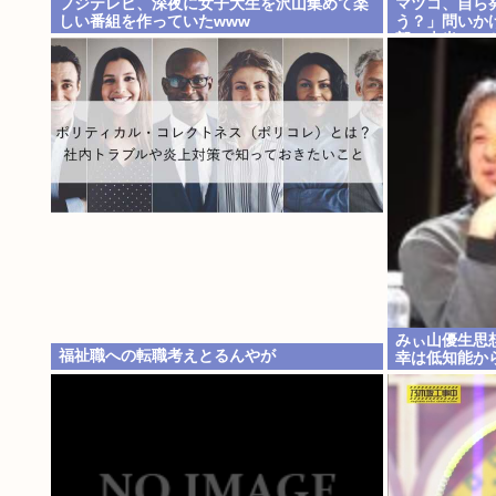
フジテレビ、深夜に女子大生を沢山集めて楽
マツコ、自ら
しい番組を作っていたwww
う？」問いか
部、本当のこ
みぃ山優生思
福祉職への転職考えとるんやが
幸は低知能か