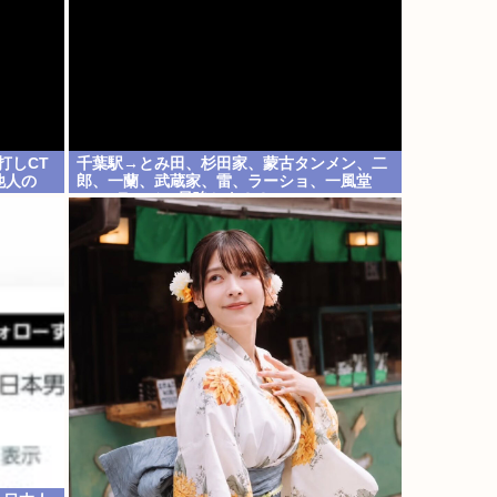
打しCT
千葉駅→とみ田、杉田家、蒙古タンメン、二
他人の
郎、一蘭、武蔵家、雷、ラーショ、一風堂
etc…ラーメン最強かよ？？