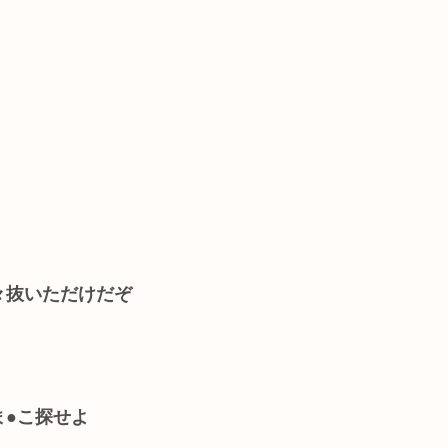
々抜いただけだぞ
ま●こ探せよ