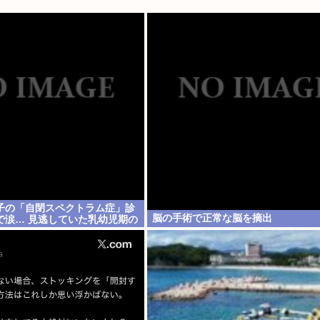
子の「自閉スペクトラム症」診
脳の手術で正常な脳を摘出
で涙… 見逃していた乳幼児期の