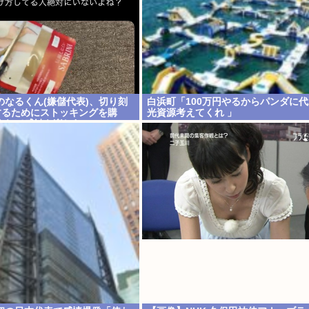
のなるくん(嫌儲代表)、切り刻
白浜町「100万円やるからパンダに
するためにストッキングを購
光資源考えてくれ 」
入れて感触を楽しむ