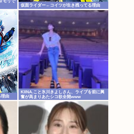
タモリで
仮面ライダー←コイツが生き残ってる理由
KIINA.こと氷川きよしさん、ライブを前に興
る理由
奮が高まりあたシコ欲全開www