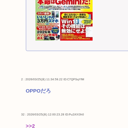
2 : 2026/03/25(水) 11:34:59.22
ID:C7QPSqYfM
OPPOだろ
32 : 2026/03/25(水) 12:00:23.28
ID:Pu2iXX3h0
>>2