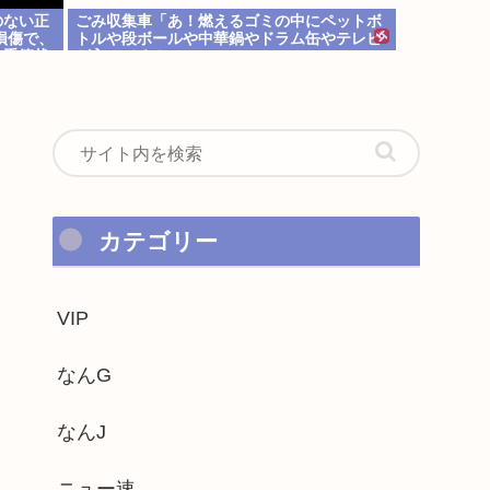
のない正
ごみ収集車「あ！燃えるゴミの中にペットボ
損傷で、
トルや段ボールや中華鍋やドラム缶やテレビ
い重篤状
が入ってる！」
カテゴリー
VIP
なんG
なんJ
ニュー速