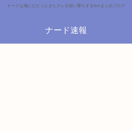
ナードな俺にビビっときたスレを狙い撃ちする5chまとめブログ
ナード速報