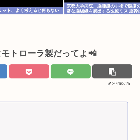
京都大学病院、脳腫瘍の手術で腫瘍
リット、よく考えると何もない
常な脳組織を摘出する医療ミス 脳幹
意識はあるが自発呼吸が確認できな
態
モトローラ製だってよ📲
2026/3/25