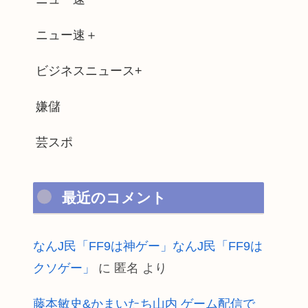
ニュー速＋
ビジネスニュース+
嫌儲
芸スポ
最近のコメント
なんJ民「FF9は神ゲー」なんJ民「FF9は
クソゲー」
に
匿名
より
藤本敏史&かまいたち山内 ゲーム配信で