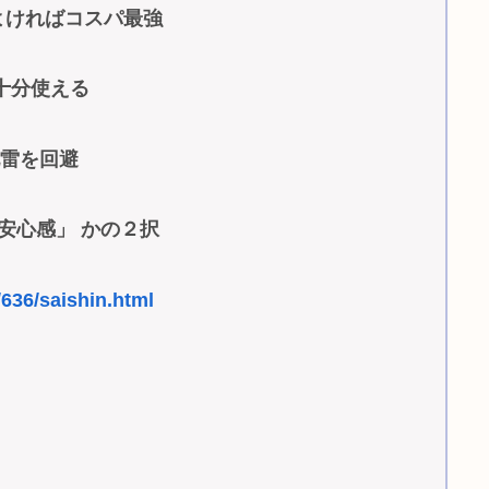
よければコスパ最強
十分使える
地雷を回避
る安心感」 かの２択
/636/saishin.html