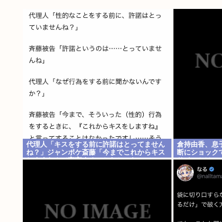
代理人「キスをする前に許諾はとってません
倉持由香、息
ね？」ジャンポケ斎藤「今までこれからキス
断にショック
しますなんて宣言することなかったので」
サインとは