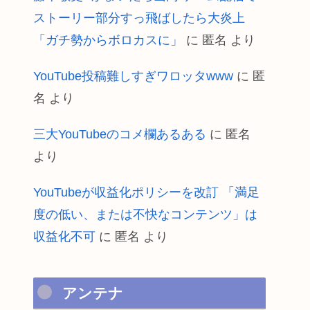
ストーリー部分すっ飛ばしたら大炎上
「ガチ勢からボロカスに」
に
匿名
より
YouTube投稿難しすぎワロッタwww
に
匿
名
より
三大YouTubeのコメ欄あるある
に
匿名
より
YouTubeが収益化ポリシーを改訂 「満足
度の低い、または不快なコンテンツ」は
収益化不可
に
匿名
より
アンテナ