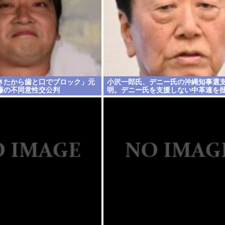
きたから歯と口でブロック」元
小沢一郎氏、デニー氏の沖縄知事選
藤の不同意性交公判
明。デニー氏を支援しない中革連を