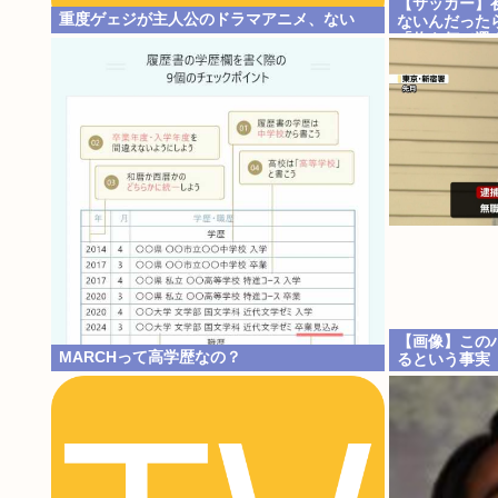
【サッカー】
重度ゲェジが主人公のドラマアニメ、ない
ないんだった
「俺を何で選
地
【画像】この
MARCHって高学歴なの？
るという事実