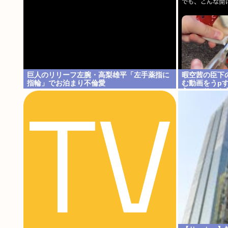
巨人のリリーフ左腕・高梨雄平「左手薬指に
暇空茜の臣下
指輪」でお泊まり不倫愛
む動画をうp
入、ハサミを