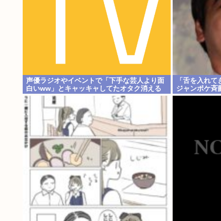
声優ラジオやイベントで「下手な芸人より面
「舌を入れて
白いww」とキャッキャしてたオタク消える
ジャンポケ斉