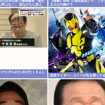
初の日本代表で感情爆発「使わ
【画像】NHK 久保田祐佳アナ、ブラ
ら呼ぶな！」 涙ながらに訴え
まさかの胸チラ
んだんだ？」ストライカーの意
ハゲにやられたJKがたくさんい
仮面ライダー←コイツが生き残って