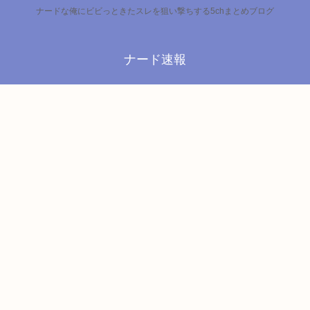
ナードな俺にビビっときたスレを狙い撃ちする5chまとめブログ
ナード速報