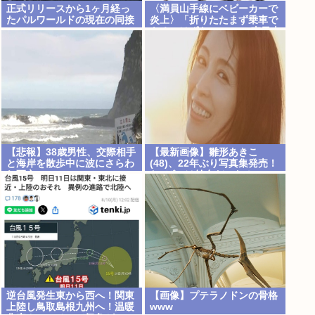
正式リリースから1ヶ月経っ
〈満員山手線にベビーカーで
たパルワールドの現在の同接
炎上〉「折りたたまず乗車で
www
きる」はずなのに…JR東日本
が示した見解
【悲報】38歳男性、交際相手
【最新画像】雛形あきこ
と海岸を散歩中に波にさらわ
(48)、22年ぶり写真集発売！
れ死亡
お●ぱいは健在だった！
逆台風発生東から西へ！関東
【画像】プテラノドンの骨格
上陸し鳥取島根九州へ！温暖
www