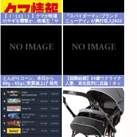
【（・(ェ)・）】クマが牧場
『スパイダーマン:ブランド
のヤギを襲撃か…牧場主「ヤ
ニューデイ』が興行収入2622
ギがいない」ドローン調査で
億円に到達！2週目も好調に
近くの川でヤギを捕食するク
推移へ
マ確認 北海道八雲町
とんがりコーン、本日から
【国際結婚】24歳ウクライナ
68g→62gに実質値上げ 発売
人妻、老化批判に反論！ネッ
48年で初の箱縮小 メーカー
ト騒然
「CO2も1067トン削減でき
ます笑」