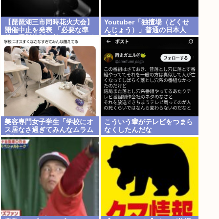
【琵琶湖三市同時花火大会】
Youtuber「独擅場（どくせ
開催中止を発表 「必要な準
んじょう）」普通の日本人
備・運営体制を整えることが
「『どくだんじょう』ね もし
困難」 22日の開催予定…3市
かして中国人？」er「それは
は関与否定
独壇場」
美容専門女子学生「学校にオ
こういう輩がテレビをつまら
ス居なさ過ぎてみんなムラム
なくしたんだな
ラしてる 」