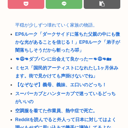
平穏が少しずつ壊れていく家族の物語。
EP6ルーク「ダークサイドに落ちた父親の中にも微
かな光があることを信じる！」EP8ルーク「弟子が
闇落ちしそうだから斬ったろ🤣」
👊😅👊ダブパンに出会えて良かったー👊😅👊🏡
ミセス「国民的アーティストになれたし1ヶ月休み
ます。街で見かけても声掛けないでね」
【なぞなぞ】義母、義妹、エ口いのどっち！
スーパーカブとハンターカブで迷っているどっち
がいいの
空調服を着てた作業員、熱中症で死亡。
Redditを読んでると外人って日本に対してはよく
調べもせずに思い込みで勝手に議論してるよな