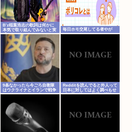
B’z稲葉浩志の歌詞は何かに
毎日ホモ交尾してる者やが
本気で取り組んでみないと実
感としてわからない
9条なかったら今ごろ自衛隊
Redditを読んでると外人って
はウクライナとイランで戦争
日本に対してはよく調べもせ
してたんだよな…9条バリア
ずに思い込みで勝手に議論し
すごすぎ
てるよな