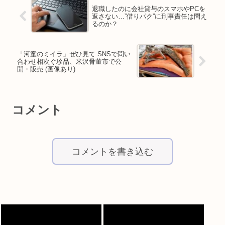
退職したのに会社貸与のスマホやPCを
返さない…”借りパク”に刑事責任は問え
るのか？
「河童のミイラ」ぜひ見て SNSで問い
合わせ相次ぐ珍品、米沢骨董市で公
開・販売 (画像あり)
コメント
コメントを書き込む