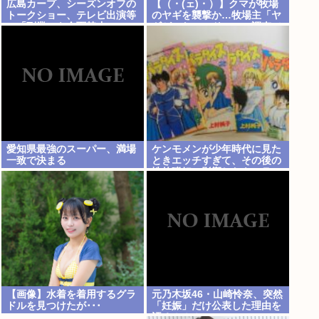
広島カープ、シーズンオフの
【（・(ェ)・）】クマが牧場
トークショー、テレビ出演等
のヤギを襲撃か…牧場主「ヤ
の「副業」を全面禁止www
ギがいない」ドローン調査で
近くの川でヤギを捕食するク
マ確認 北海道八雲町
愛知県最強のスーパー、満場
ケンモメンが少年時代に見た
一致で決まる
ときエッチすぎて、その後の
性的嗜好に影響したキャラ
【画像】水着を着用するグラ
元乃木坂46・山崎怜奈、突然
ドルを見つけたが･･･
「妊娠」だけ公表した理由を
語る！！！