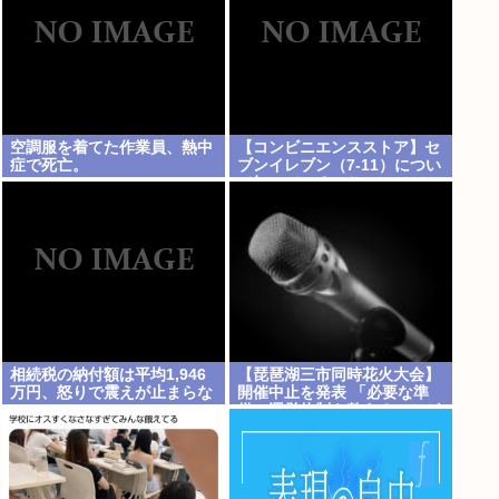
空調服を着てた作業員、熱中
【コンビニエンスストア】セ
症で死亡。
ブンイレブン（7-11）につい
て知っていること
相続税の納付額は平均1,946
【琵琶湖三市同時花火大会】
万円、怒りで震えが止まらな
開催中止を発表 「必要な準
い…
備・運営体制を整えることが
困難」 22日の開催予定…3市
は関与否定