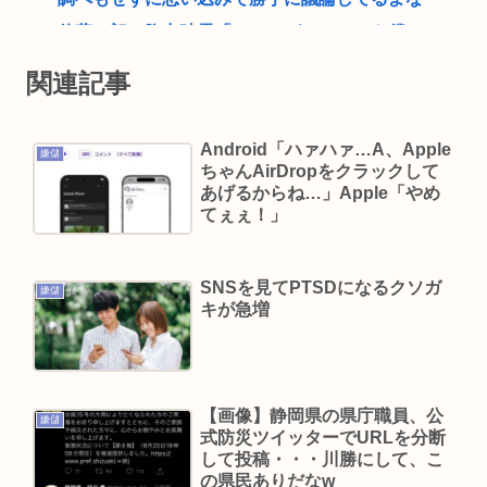
佐藤二朗、胸中吐露「”ほんとうのこと”を僕の口
からは何ひとつ言えなくて…言葉にできぬ悔し
関連記事
さ」
【コンビニエンスストア】セブンイレブン（7-
Android「ハァハァ…A、Apple
嫌儲
11）について知っていること
ちゃんAirDropをクラックして
NHKさん、女がいかにイージーモードかをわかり
あげるからね…」Apple「やめ
てぇぇ！」
やすく放映してしまうwww
あのちゃんさん、完全に許される 何で燃えたか忘
れるほど許されてしまう
SNSを見てPTSDになるクソガ
嫌儲
キが急増
愛知県最強のスーパー、満場一致で決まる
ジャンポケ斎藤、懲役7年求刑の翌週にバームクー
ヘン手渡し販売、反省の色なしとX民に批判される
【画像】静岡県の県庁職員、公
マチアプ女と会ってきたんやが職業詐称して病気
嫌儲
式防災ツイッターでURLを分断
も隠してたんやが
して投稿・・・川勝にして、こ
の県民ありだなw
5人産んだ辻希美 2人に病気があることを告白 その