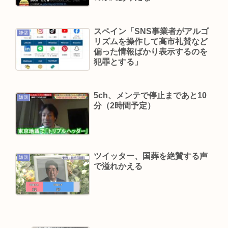
病名とは？
スペイン「SNS事業者がアルゴ
嫌儲
Powered by livedoor 相互RSS
リズムを操作して高市礼賛など
偏った情報ばかり表示するのを
犯罪とする」
5ch、メンテで停止まであと10
嫌儲
分（2時間予定）
ツイッター、国葬を絶賛する声
嫌儲
で溢れかえる