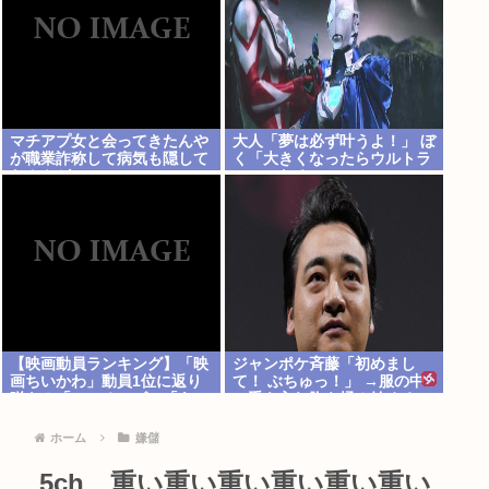
マチアプ女と会ってきたんや
大人「夢は必ず叶うよ！」 ぼ
が職業詐称して病気も隠して
く「大きくなったらウルトラ
たんやが
マンになる~」
【映画動員ランキング】「映
ジャンポケ斉藤「初めまし
画ちいかわ」動員1位に返り
て！ ぶちゅっ！」 →服の中
咲き！「ミニオンズ」「あの
に手を入れ胸を揉み始める。
星」「ブルーロック」もラン
これ異常者だろ(´・ω・`)
クイン
ホーム
嫌儲
5ch、重い重い重い重い重い重い