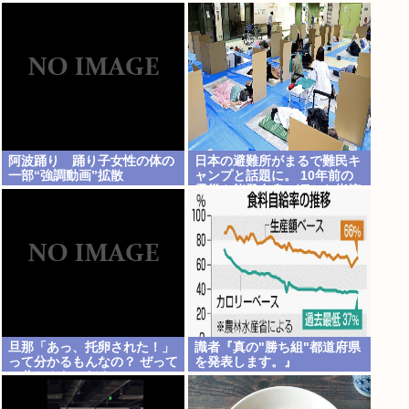
化車カスのせいで気象がシッ
チャカメッチャカ
阿波踊り 踊り子女性の体の
日本の避難所がまるで難民キ
一部“強調動画”拡散
ャンプと話題に。 10年前の
震災や能登自身の頃から指摘
されてたのになぜ改善されな
いのか？
旦那「あっ、托卵された！」
識者『真の"勝ち組"都道府県
って分かるもんなの？ ぜって
を発表します。』
ー分かんないだろ。