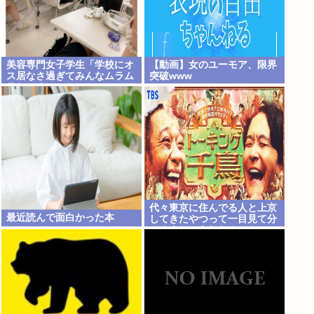
美容専門女子学生「学校にオ
【動画】女のユーモア、限界
ス居なさ過ぎてみんなムラム
突破www
ラしてる 」
代々東京に住んでる人と上京
最近読んで面白かった本
してきたやつって一目見て分
かるよね。あれなんで？