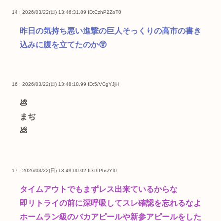
14 : 2026/03/22(日) 13:46:31.89
ID:CzhP2ZoT0
昨日の気持ち悪い進撃の巨人そっくりの高市の書き
込みに腹を立てたのか😲
16 : 2026/03/22(日) 13:48:18.99
ID:5/VCgYJjH
💩
まぢ
💩
17 : 2026/03/22(日) 13:49:00.02
ID:thPhs/YI0
タイムアウトでもまずレス出来ているからな
即リトライの前に深呼吸してスレ確認を忘れるなよ
ホームラン級のバカアピールや新参アピールをした