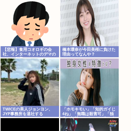
【悲報】食用コオロギの会
橋本環奈が今田美桜に負けた
社、インターネットのデマの
理由ってなんや？
せいで倒産へ
TWICEの美人ジョンヨン、
「ホモキモい」「知的ガイじ
JYP事務所を退社する
4ね」「無職は殺害可」「独
身は奴隷にしろ」←こういう
こと気軽に言っちゃいけない
のかな？