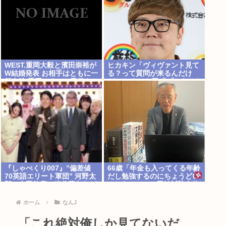
WEST.重岡大毅と濱田崇裕が
ヒカキン「ヴィヴァント見て
W結婚発表 お相手はともに一
る？って質問が来るんだけ
般女性 重岡はすでに子供も
ど…」 ネット民「プークスク
「尊い」
スw」 ヒカキン「…！？」
『しゃべくり007』”偏差値
66歳「年金も入ってくる年齢
70英語エリート軍団” 河野太
だし勉強するのにちょうどい
郎、中田敦彦、岸谷蘭丸らが
いかなって」。司法試験合格
英語”お受験”事情・学習法を
徹底解説
ホーム
なんJ
「これ絶対俺しか見てないだ