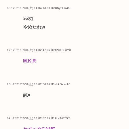
83 : 2021/07/31(土) 14:04:13.91
ID:RNy2UmJa0
>>81
やめたれw
67 : 2021/07/31(土) 14:02:47.37
ID:tPC68FXY0
M.K.R
68 : 2021/07/31(土) 14:02:50.62
ID:xk9OakxA0
純♥
69 : 2021/07/31(土) 14:02:52.82
ID:9cvT6TRX0