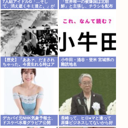
7人組アイドルG「…そし
「世界唯一の被爆国は北朝
て、消え逝くキミ達と。」が
鮮」と主張し、チラシを配布
デビュー3か月で解散 事務所
する輩が発生
が事業継続困難なため
【歴史】「ああァ、だまされ
小牛田・涌谷・登米 宮城県の
ちゃった。今度生れる時はア
難読地名
メリカへ生れるぞ」 22歳で
戦死した特攻隊員が出撃前の
日記に残した”本音”
デカパイ元NHK気象予報士、
長崎って、ヒロ●マと違って
ドスケベ水着グラビア公開
原爆ビジネスしてないから好
感持てるよな