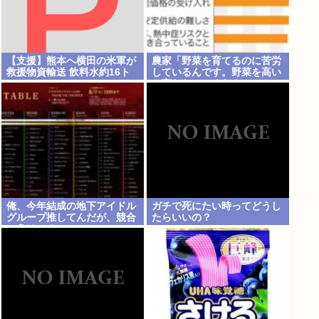
【支援】熊本へ横田の米軍が
農家「野菜を育てるのに苦労
救援物資輸送 飲料水約16ト
しているんです。野菜を高い
ン
と言わないでください。」
俺、今年結成の地下アイドル
ガチで死にたい時ってどうし
グループ推してんだが、競合
たらいいの？
に負けてる。