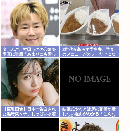
楽しんご、神田うのの印象を
Z世代が暮らす学生寮、学食
率直に吐露「あまりにも素っ
のメニューがカレーだけにな
気ない態度を取られて寂し
る
い」
【巨乳画像】日本一告白され
結婚式やると近所の花屋が潰
た黒嵜菜々子、おっぱい水着
れない理由がわかる「こんな
グラビアがエッチすぎる
に金取るのかよ！？」って驚
www
くぞ