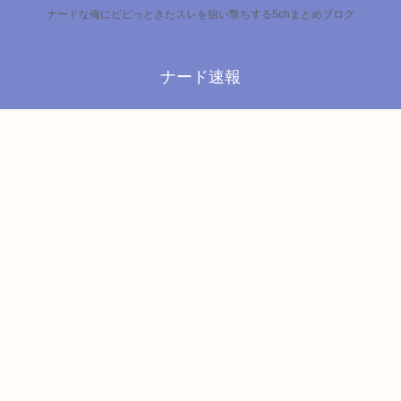
ナードな俺にビビっときたスレを狙い撃ちする5chまとめブログ
ナード速報