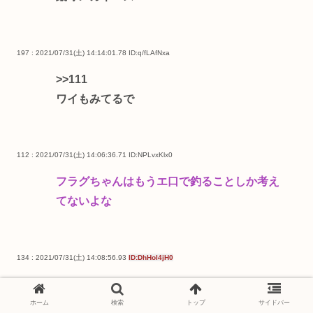
197 : 2021/07/31(土) 14:14:01.78
ID:q/fLAfNxa
>>111
ワイもみてるで
112 : 2021/07/31(土) 14:06:36.71
ID:NPLvxKlx0
フラグちゃんはもうエ口で釣ることしか考え
てないよな
134 : 2021/07/31(土) 14:08:56.93
ID:DhHoI4jH0
>>112
フラグちゃんでシコれればいいの😡
ホーム
検索
トップ
サイドバー