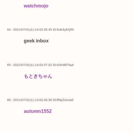
watchmojo
64 : 2021/07/31(土) 14:02:35.35
ID:5UbSyKQ50
geek inbox
65 : 2021/07/31(土) 14:02:37.02
ID:GXh9B70yd
もときちゃん
66 : 2021/07/31(土) 14:02:40.56
ID:RNy2UmJa0
autumn1552