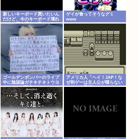
新しいキーボード買いたいん
ゲイが食ってそうなグミ
だけど、今のキーボード壊れ
www
なくて買う理由が見つからな
い
ゴールデンボンバーのライブ
アメリカ人「ヘイ！JAP！な
中に陰謀論ガチキチネトウヨ
ぜ和ゲーは主人公が喋らない
まんさんが乱入www
んだい？異様だよ？」