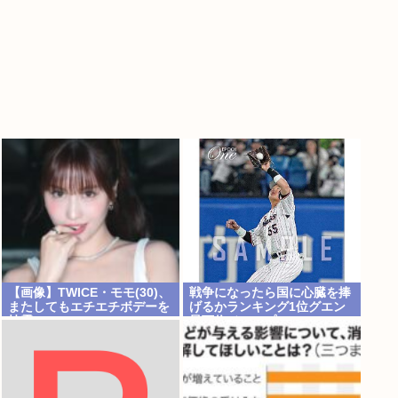
【画像】TWICE・モモ(30)、
戦争になったら国に心臓を捧
またしてもエチエチボデーを
げるかランキング1位グエン
披露www
最下位ジャップ