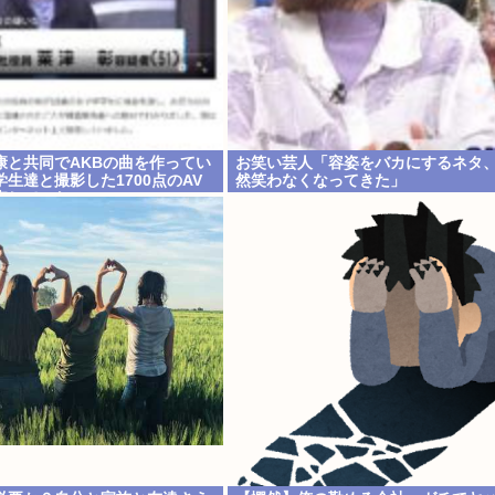
康と共同でAKBの曲を作ってい
お笑い芸人「容姿をバカにするネタ
生達と撮影した1700点のAV
然笑わなくなってきた」
売していたwww