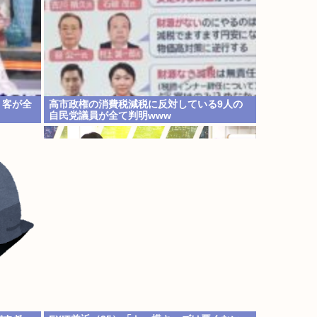
、客が全
高市政権の消費税減税に反対している9人の
自民党議員が全て判明www