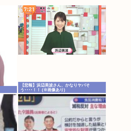
【悲報】浜辺美波さん、かなりヤバそ
う････！！ (※画像あり)