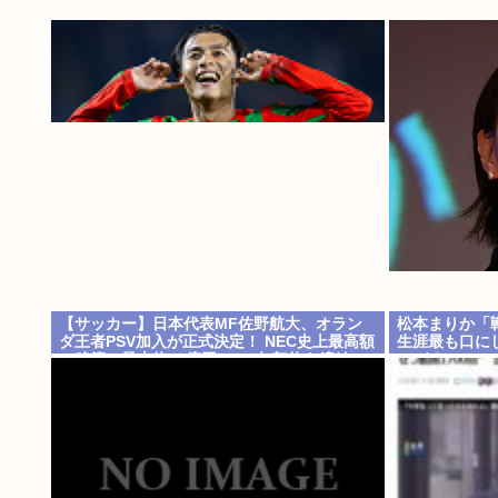
【サッカー】日本代表MF佐野航大、オラン
松本まりか「
ダ王者PSV加入が正式決定！ NEC史上最高額
生涯最も口に
の移籍、最大約31億円か、5年契約を締結
つづる