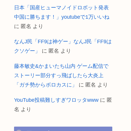
日本「国産ヒューマノイドロボット発表
中国に勝ちます！」youtubeで1万いいね
に
匿名
より
なんJ民「FF9は神ゲー」なんJ民「FF9は
クソゲー」
に
匿名
より
藤本敏史&かまいたち山内 ゲーム配信で
ストーリー部分すっ飛ばしたら大炎上
「ガチ勢からボロカスに」
に
匿名
より
YouTube投稿難しすぎワロッタwww
に
匿
名
より