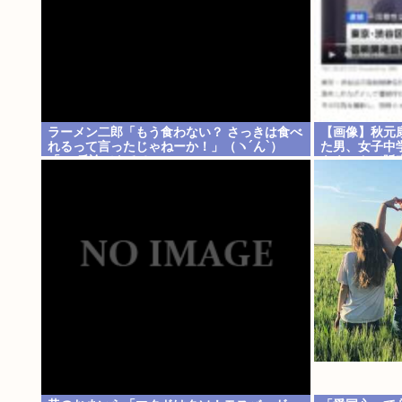
ラーメン二郎「もう食わない？ さっきは食べ
【画像】秋元
れるって言ったじゃねーか！」（ヽ´ん`）
た男、女子中学
「」 反論できる？
をネットで販