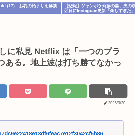
ki.(17)、お乳の始まりを解禁
【悲報】ジャンポケ斉藤の妻、夫の求
翌日にInstagram更新「楽しすぎた
ｗ
私見 Netflix は「一つのプラ
つある。地上波は打ち勝てなかっ
2026/3/20
f3667dc9e22418e13df6feac7e12f3042cf5b86