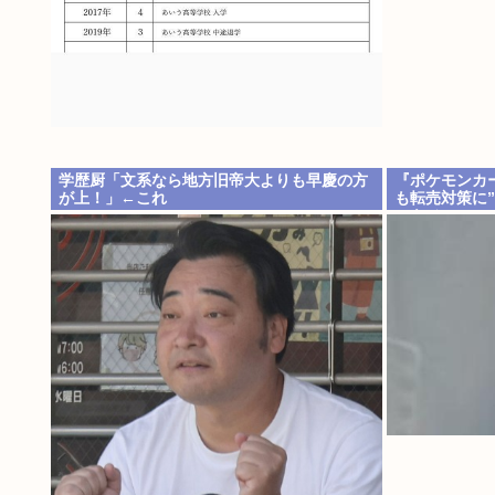
学歴厨「文系なら地方旧帝大よりも早慶の方
『ポケモンカ
が上！」←これ
も転売対策に
テキメン」