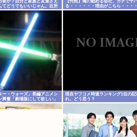
必要か？自分と家族と友達さえ
【愕然】俺の勤める会社、ガチでヤ
んてどうでもいいじゃん。近所
る・・・・・・理由がこちら・・・
方がまだ大切だわ」7万いいね
スター・ウォーズ」長編アニメシ
現在ヤフコメ時速ランキング1位の記
ン興奮「劇場版にして欲しい」
れ。どう思う？
手で面白い」