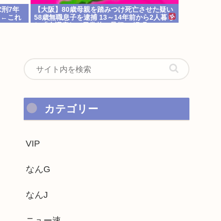
刑7年
【大阪】80歳母親を踏みつけ死亡させた疑い
」←これ
58歳無職息子を逮捕 13～14年前から2人暮ら
し「介護疲れで日常的に暴行」 岬町
カテゴリー
VIP
なんG
なんJ
ニュー速