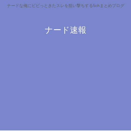
ナードな俺にビビっときたスレを狙い撃ちする5chまとめブログ
ナード速報