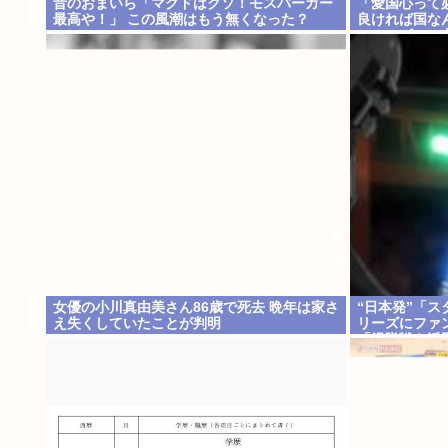
昔のおまいら「マクドはクソ！モスバーガー
「愛国心って
最高や！」 この風潮はもう無くなった？
良ければ国な
のコンビニの
女優の小川真由美さん86歳で死去 晩年は家さ
“日本発”「
え失くしていたことが判明
リーズにファ
「艦隊戦も派