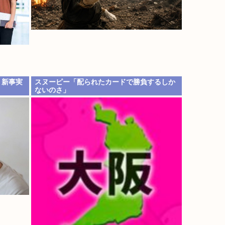
。新事実
スヌーピー「配られたカードで勝負するしか
ないのさ」