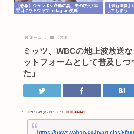
【悲報】ジャンポケ斉藤の妻、夫の求刑7年
【最新画像】tu
翌日にウキウキでInstagram更新
してしまう！
ホーム
芸スポ
ミッツ、WBCの地上波放送なしに
ットフォームとして普及しつ
た」
1 : 2026/03/20(金) 19:12:57.83
ID:DIxRN84/9
https://news.yahoo.co.jp/articles/5