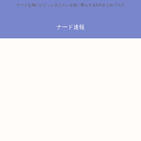
ナードな俺にビビっときたスレを狙い撃ちする5chまとめブログ
ナード速報