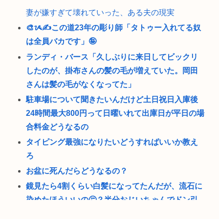
妻が嫌すぎて壊れていった、ある夫の現実
🎨ᝰ✍この道23年の彫り師「タトゥー入れてる奴
は全員バカです」🤪
ランディ・バース「久しぶりに来日してビックリ
したのが、掛布さんの髪の毛が増えていた。岡田
さんは髪の毛がなくなってた」
駐車場について聞きたいんだけど土日祝日入庫後
24時間最大800円って日曜いれて出庫日が平日の場
合料金どうなるの
タイピング最強になりたいどうすればいいか教え
ろ
お盆に死んだらどうなるの？
鏡見たら4割くらい白髪になってたんだが、流石に
染めたほういいの🤔？半分おじいちゃんでドン引
きしたわ🥺