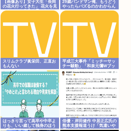
【画像あり】女子大生「長岡
29歳バンドマン俺、もうどう
の花火行ってきた」 花火を見
やったらバズるのかわからん
せたいのか自分を見せたいの
かどっちだよ！
スリムクラブ眞栄田、正直お
平成三大事件「ミッチーサッ
もんない
チー騒動」「和泉元彌Wブッ
キング事件」あとひとつは？
はっきり言って高卒や中卒よ
俳優・岸田健作 中居正広氏の
りも、いい歳して独身のほう
熊本支援報道うけ「気遣いや
が恥ずかしいよな
優しさがハンパじゃない」 中