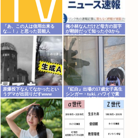
「あ、この人は信用出来る
俺小林なんだけど母方の苗字
な…！」と思った芸能人
が鞘師だって知った小3から
www
数十年毎日悔しくて泣いてる
原爆投下なんてなかったとい
『紅白』出場の17歳女子高生
うデマが出回りだすwww
シンガー・tuki. ハワイで素
顔以外ほぼ全部出し 「隠しき
れない美貌」とSNSざわつく