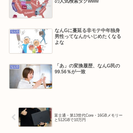
の人気検索タグwww
れSNS復帰し初ツイートが出揃う
Powered by livedoor 相互RSS
なんGに蔓延る非モテ中年独身
なんG
男性ってなんかいじめたくなる
よな
「あ」の変換履歴、なんG民の
なんG
99.56％が一致
富士通・第13世代Core・16GBメモリー
と512GBで10万円