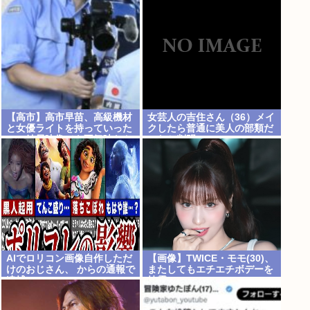
居氏との思い出を回顧
【高市】高市早苗、高級機材
女芸人の吉住さん（36）メイ
と女優ライトを持っていった
クしたら普通に美人の部類だ
のに結局映像でも不気味なト
ったと判明www
カゲ顔になってしまう
AIでロリコン画像自作しただ
【画像】TWICE・モモ(30)、
けのおじさん、 からの通報で
またしてもエチエチボデーを
逮捕
披露www