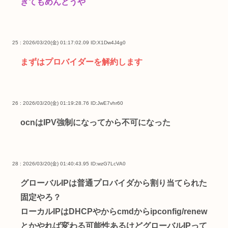
きてもめんどうや
25 : 2026/03/20(金) 01:17:02.09
ID:X1Dw4J4g0
まずはプロバイダーを解約します
26 : 2026/03/20(金) 01:19:28.76
ID:JwE7vhr60
ocnはIPV強制になってから不可になった
28 : 2026/03/20(金) 01:40:43.95
ID:wzG7LcVA0
グローバルIPは普通プロバイダから割り当てられた
固定やろ？
ローカルIPはDHCPやからcmdからipconfig/renew
とかやれば変わる可能性あるけどグローバルIPって