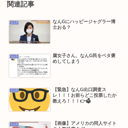
関連記事
誰かワンウェイネジってやつの外し方教えて
熊本出身の大物芸能人なのに寄付したという話が
なんGにハッピージャグラー博
全く出てこない人いるよな🙄
なんG
士おる？
【緊急】少子化の原因、判明するwww
誰でもできる仕事してるやつって死にたくならん
の？
腐女子さん、なんG民をベタ褒
なして君ら「テスラ」買わないの？モデル3なら
なんG
めしてしまう
300万程度で買える.コスパ最強車がここにあるのに
有田哲平、高田馬場は「嫌いな街ですね」「早稲
田大学がございます、僕は落ちましたので」
【緊急】なんG出口調査ス
1浪して法政に入った女さん、ワカッテTVのせいで
なんG
レ！！！お前らどこ投票したか
ジサツする
教えろ！！！👉🗳
許せない不祥事タレントランキングが発表される
俺たちの永野芽郁を抑えて1位に輝いたのは…
【画像】アメリカの同人サイト
佐藤二朗さんと橋本愛さん、騒動1ヶ月後にそれぞ
なんG