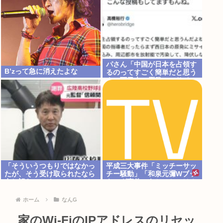
パさん「中国が日本を占領す
B’zって急に消えたよな
るのってすごく簡単だと思う
よ。西日本の原発にミサイル
を撃ち込めばいい」
「そういうつもりではなかっ
平成三大事件「ミッチーサッ
たが、そう受け取られたなら
チー騒動」「和泉元彌Wブッ
申し訳ない」 なにコレ？ジャ
キング事件」あとひとつは？
ップ？？？
ホーム
なんG
家のWi-FiのIPアドレスのリセッ