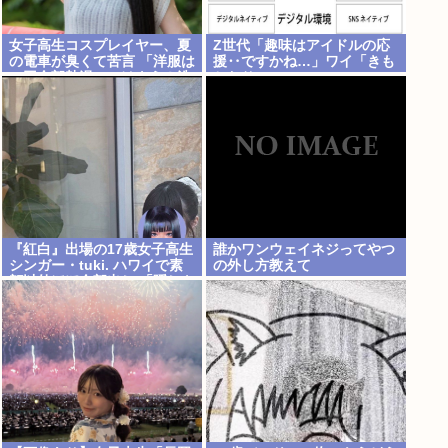
女子高生コスプレイヤー、夏
Z世代「趣味はアイドルの応
の電車が臭くて苦言 「洋服は
援‥ですかね…」ワイ「きも
一回全部熱湯につけよう！洗
ちわりーwww」
濯機はキッチンハイター薄め
た水で一回まわそう！」
『紅白』出場の17歳女子高生
誰かワンウェイネジってやつ
シンガー・tuki. ハワイで素
の外し方教えて
顔以外ほぼ全部出し 「隠しき
れない美貌」とSNSざわつく