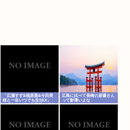
「広瀬すず&福原遥&今田美
広島に比べて長崎の原爆さん
桜と一生いつでも生SEX」
って影薄いよな
or「やよい軒&大戸屋 一生無
料」www