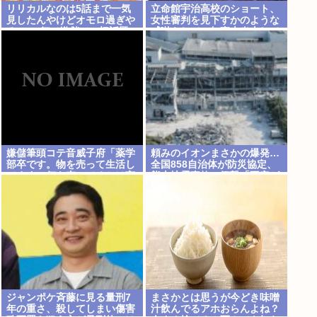
リリカルなのは5話まで一気
立命館宇治高校のショート、
見したんやけどオモロ過ぎや
女性審判を見下すかのような
ろwww何で嫌儲で一切話題
威嚇をして、無事大炎上して
にならんの？ ⚡✋
しまうwww
嫌儲筆頭コテ音威子府「薬学
頼みのイオンまさかの爆発…
部卒です。物を売って生活し
全国858自治体が防災協定、
てます。何を売ってるかは言
熊本地震事故に衝撃「不安ゼ
えません」
ロではない」
ジャンポケ斉藤に見る量刑7
まさかとは思うが今どき味噌
年の重さ、殺してしまい傷害
汁飲んでるアホおらんよね？