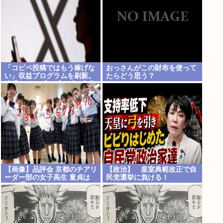
「コピペ投稿ではもう稼げな
おっさんがこの財布を使って
い」収益プログラムを刷新。
たらどう思う？
迷惑なインプレゾンビは本当
にいなくなるのか？
【画像】品評会 京都のチアリ
【政治】 皇室典範改正で自
ーダー部の女子高生 童貞は
民党選挙に負ける！
10を選ぶらしい