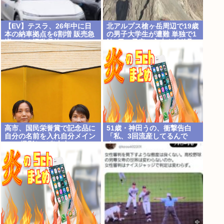
【EV】テスラ、26年中に日
北アルプス槍ヶ岳周辺で19歳
本の納車拠点を6割増 販売急
の男子大学生が遭難 単独で1
増による混乱収拾へ
泊2日の予定で入山も連絡取
れず 警察が9日以降捜索予定
高市、国民栄誉賞で記念品に
51歳・神田うの、衝撃告白
自分の名前を入れ自分メイン
「私、3回流産してるんで
のPV撮影して炎上中w w w w
す」
w w w w w