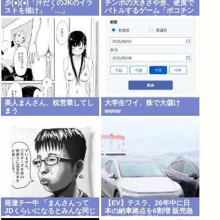
彡(●)(●)「汗だくのJKのイラ
チンポの大きさや形、硬度で
ストを描け」 「…」
バトルするゲーム「ポコチン
モンスター」を作ろうと思う
美人まんさん、枕営業してし
大学生ワイ、株で大儲け
まう
www
発達チー牛 「まんさんって
【EV】テスラ、26年中に日
JDくらいになるとみんな同じ
本の納車拠点を6割増 販売急
見た目になるよねw」⬅批判
増による混乱収拾へ