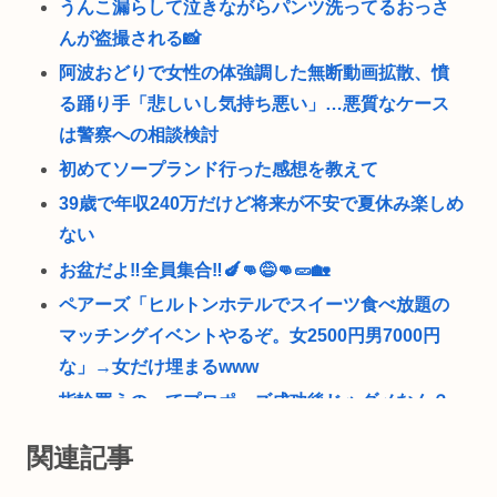
うんこ漏らして泣きながらパンツ洗ってるおっさ
んが盗撮される📸
阿波おどりで女性の体強調した無断動画拡散、憤
る踊り手「悲しいし気持ち悪い」…悪質なケース
は警察への相談検討
初めてソープランド行った感想を教えて
39歳で年収240万だけど将来が不安で夏休み楽しめ
ない
お盆だよ‼全員集合‼🍆👊😅👊🥒🏡
ペアーズ「ヒルトンホテルでスイーツ食べ放題の
マッチングイベントやるぞ。女2500円男7000円
な」→女だけ埋まるwww
指輪買うのってプロポーズ成功後じゃダメなん？
ドラマ関係者「漫画をドラマ化？脚本に糞アレン
関連記事
ジ加えなきゃ」←これ