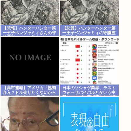
【悲報】ハンターハンター第
【悲報】ハンターハンター第
一王子ベンジャミィさんの守
一王子ベンジャミィの守護霊
護霊獣、ガチで能力がヤバす
獣の能力
ぎるwww
【高市速報】アメリカ「協調
日本のソシャゲ業界、ラスト
介入？ドル売りたくないから
ウォーサバイバルとかいう中
ユーロ売るわ」EU激怒www
国ソシャゲに覇権獲られて逝
く