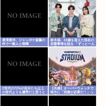
殺到
唐澤貴洋、ジャンポケ斎藤の
鈴木福、22歳を迎えた現在の
件で一般人と喧嘩
恋愛事情を語る 「ずっと一人
を思うタイプ」
Z世代の72%が自分たちは上
【共感】オーバーウォッチで
の世代よりも優秀だと思うと
味方に「回復が必要だ！」っ
回答！
て言われると頭キューってな
ってトロールしちゃうんやけ
どワイだけ？