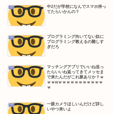
高市早苗首相、公用車を3000万の新車に買い換え
中2だが学校になんでスマホ持っ
VIP
タバコを吸いまくっていた
てたらいかんの？
【訃報】元NHKディレクター相田洋さん死去 「マ
ネー革命」「電子立国」
吉岡里帆が橋本環奈広瀬すずクラスになれなかっ
プログラミング向いてない奴に
た理由
VIP
プログラミング教えるの難しす
27歳独身・やす子が投稿 「いろんな結婚発表で盛
ぎだろ
り上がってますが アラサー1人暮らしも…」
【謝罪】西野亮廣、相方・梶原雄太について謝罪
マッチングアプリでいいね送っ
「深くお詫び申し上げます」
VIP
たらいいね返ってきてメッセま
Z世代の72%が自分たちは上の世代よりも優秀だと
で来たんだがこれ脈ありか？ｗ
ｗｗwｗｗｗｗｗｗｗｗｗｗｗ
思うと回答！
ｗ
怒らないで教えて欲しんやけど、お前らって 勉強
も出来なきゃスポーツも出来ない 面白くもなけれ
一眼カメラほしいんだけど詳し
ば顔も悪い クラスの5軍だったよね？
VIP
いやつ来いよ