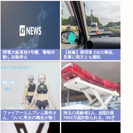
致死罪を狙う方が量刑的には
今すぐ捨てろ！死んでも知ら
軽いと話題
んぞ！⚰
関電大飯原発3号機、警報作
【画像】乗用車 2台の事故。
動し自動停止
見事に両方とも横転
ファイアーエムブレム新作さ
埼玉の高齢者2人、総額2億
ん、ついに男女の概念が無く
7000万超詐欺られる。89才
なってしまうwww
女性金塊6個+750万円、1億
5450万。81才男性現金1億
1659万を5回にわたり手渡し