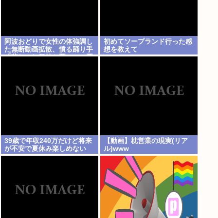
阿波おどりで女性の体強調し
初めてソープランド行った感
た無断動画拡散、憤る踊り手
想を教えて
「悲しいし気持ち悪い」…悪
質なケースは警察への相談検
討
39歳で年収240万だけど将来
【動画】枕営業の現実(リア
が不安で夏休み楽しめない
ル)www