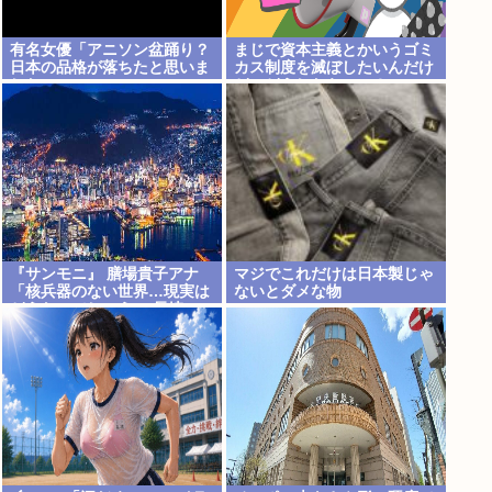
有名女優「アニソン盆踊り？
まじで資本主義とかいうゴミ
日本の品格が落ちたと思いま
カス制度を滅ぼしたいんだけ
した」
ど、どうしたらいい？
『サンモニ』 膳場貴子アナ
マジでこれだけは日本製じゃ
「核兵器のない世界…現実は
ないとダメな物
どうなのでしょう」 長崎への
原爆投下から81年の日に