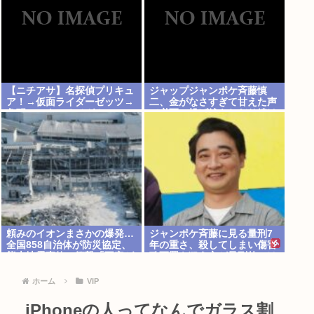
【ニチアサ】名探偵プリキュ
ジャップジャンポケ斉藤慎
ア！→仮面ライダーゼッツ→
二、金がなさすぎて甘えた声
角醒ハンターオメガホーン
で必死に投げ銭をねだり続け
る
頼みのイオンまさかの爆発…
ジャンポケ斉藤に見る量刑7
全国858自治体が防災協定、
年の重さ、殺してしまい傷害
熊本地震事故に衝撃「不安ゼ
致死罪を狙う方が量刑的には
ロではない」
軽いと話題
ホーム
VIP
iPhoneの人ってなんでガラス割