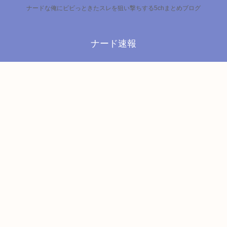
ナードな俺にビビっときたスレを狙い撃ちする5chまとめブログ
ナード速報