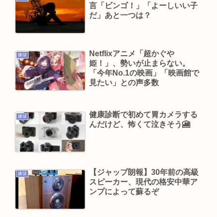
言「ビンゴ！」「よーしいい子
れるほど許されてしまう
だ」あと一つは？
愛知県最強のスーパー、満場一致で決まる
ジャンポケ斎藤、懲役7年求刑の翌週にバームクー
ヘン手渡し販売、反省の色なしとX民に批判される
Netflixアニメ「超かぐや
嫌儲
姫！」、勢いが止まらない。
「今年No.1の映画」「映画館で
Powered by livedoor 相互RSS
見たい」との声多数
健康診断で初めて胃カメラする
嫌儲
んだけど、怖くて泣きそう🎦
【ジャップ朗報】30年前の高級
嫌儲
スピーカー、現代の格安中華ア
ンプによって蘇るぞ