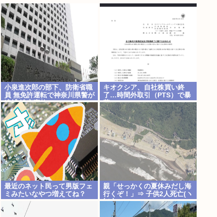
小泉進次郎の部下、防衛省職
キオクシア、自社株買い終
員 無免許運転で神奈川県警が
了…時間外取引（PTS）で暴
逮捕 追突事故
落
最近のネット民って男版フェ
親「せっかくの夏休みだし海
ミみたいなやつ増えてね？
行くぞ！」⇒ 子供2人死亡(ヽ
´ん`)