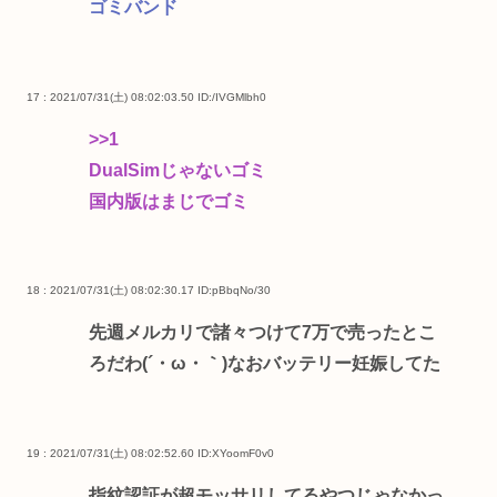
ゴミバンド
17 : 2021/07/31(土) 08:02:03.50
ID:/IVGMlbh0
>>1
DualSimじゃないゴミ
国内版はまじでゴミ
18 : 2021/07/31(土) 08:02:30.17
ID:pBbqNo/30
先週メルカリで諸々つけて7万で売ったとこ
ろだわ(´・ω・｀)なおバッテリー妊娠してた
19 : 2021/07/31(土) 08:02:52.60
ID:XYoomF0v0
指紋認証が超モッサリしてるやつじゃなかっ