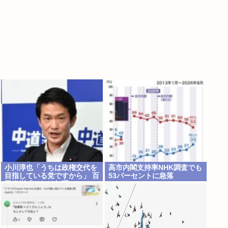
小川淳也「うちは政権交代を
高市内閣支持率NHK調査でも
目指している党ですから」 百
53パーセントに急落
田尚樹「それは無理でしょ
う」