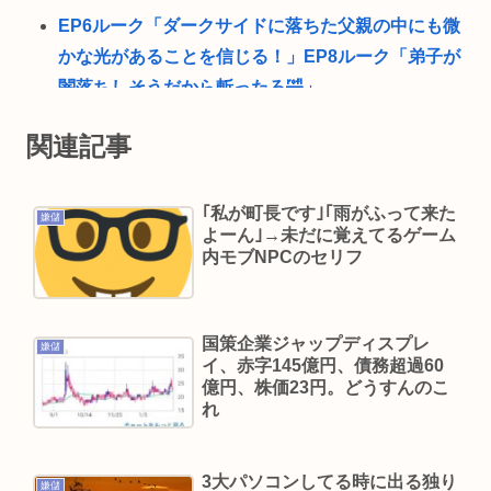
EP6ルーク「ダークサイドに落ちた父親の中にも微
かな光があることを信じる！」EP8ルーク「弟子が
闇落ちしそうだから斬ったろ🤣」
👊😅👊ダブパンに出会えて良かったー👊😅👊🏡
関連記事
【なぞなぞ】義母、義妹、エ口いのどっち！
スーパーカブとハンターカブで迷っているどっち
｢私が町長です｣｢雨がふって来た
嫌儲
がいいの
よーん｣→未だに覚えてるゲーム
Redditを読んでると外人って日本に対してはよく
内モブNPCのセリフ
調べもせずに思い込みで勝手に議論してるよな
佐藤二朗、胸中吐露「”ほんとうのこと”を僕の口
国策企業ジャップディスプレ
からは何ひとつ言えなくて…言葉にできぬ悔し
嫌儲
イ、赤字145億円、債務超過60
さ」
億円、株価23円。どうすんのこ
れ
NHKさん、女がいかにイージーモードかをわかり
やすく放映してしまうwww
あのちゃんさん、完全に許される 何で燃えたか忘
3大パソコンしてる時に出る独り
嫌儲