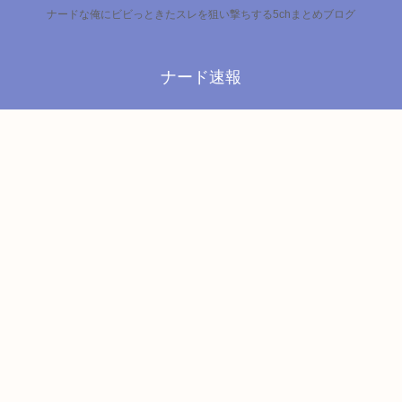
ナードな俺にビビっときたスレを狙い撃ちする5chまとめブログ
ナード速報