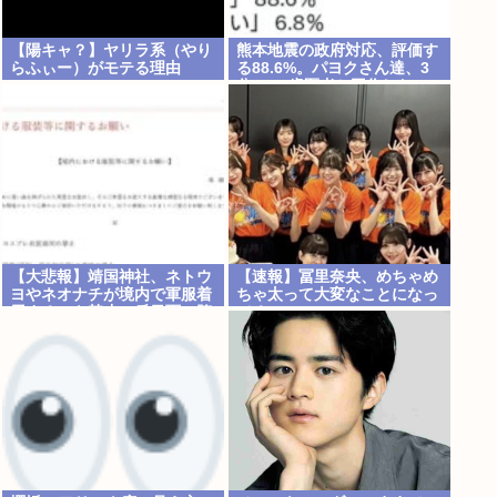
【陽キャ？】ヤリラ系（やり
熊本地震の政府対応、評価す
らふぃー）がモテる理由
る88.6%。パヨクさん達、3
www
分BGM歯医者と工作したの
に何故
【大悲報】靖国神社、ネトウ
【速報】冨里奈央、めちゃめ
ヨやネオナチが境内で軍服着
ちゃ太って大変なことになっ
用するのを禁止。反日面に堕
てる
ちてしまう