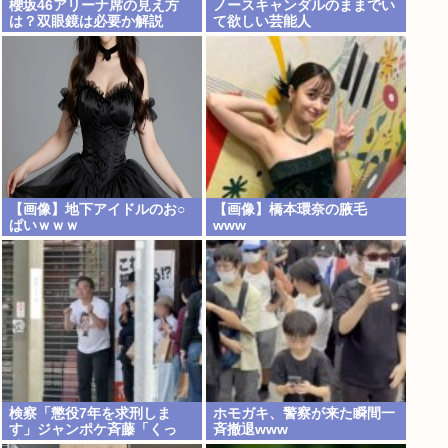
櫻坂46アリーナ席の見え方
ノースキャンダルのままでい
は？双眼鏡は必要か解説
て欲しい芸能人
【画像】地下アイドルのお○
【画像】橋本環奈の腋毛
ぱいｗｗｗ
www
検察「懲役7年を求刑しま
ホモガキ、警察が来た瞬間一
す」ジャンポケ斉藤「くっ
斉撤退www
そ…」