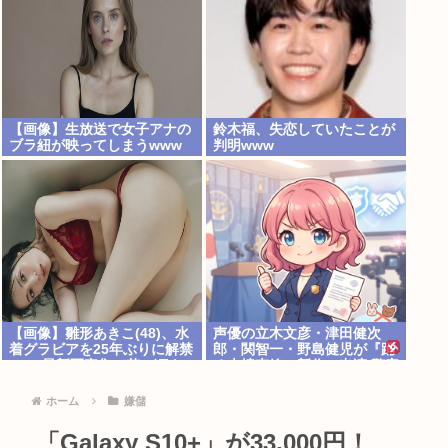
【画像】生放送で女子アナの
鈴木福、失恋していたことが
ブラ紐が映ってしまうwww
判明www
【画像】雛形あきこ(48)、水
声優の立木文彦・津田健次
着グラビアを25年ぶりに解禁
郎・関智一・野島健児が『踊
www最新写真集で若い頃よ
る大捜査線』新作に出演 警察
り美しいビキニ＆ランジェリ
庁の最高幹部役で“円卓”に集
ー姿を大胆披露！！！
結
ホーム
嫌儲
「Galaxy S10+」が33,000円！