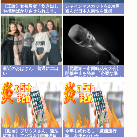
【正論】女被災者「炊き出し
シャインマスカットを200房
や掃除ばかりさせられます。
盗んだ日本人男性を逮捕
差別ですよね？」
最近のおばさん、普通にエ口
【琵琶湖三市同時花火大会】
い
開催中止を発表 「必要な準
備・運営体制を整えることが
困難」 22日の開催予定…3市
は関与否定
【動画】プリウスさん、違法
今年も終わるし「嫌儲流行
駐車をしてバスを1時間遅延
語」を決めないか