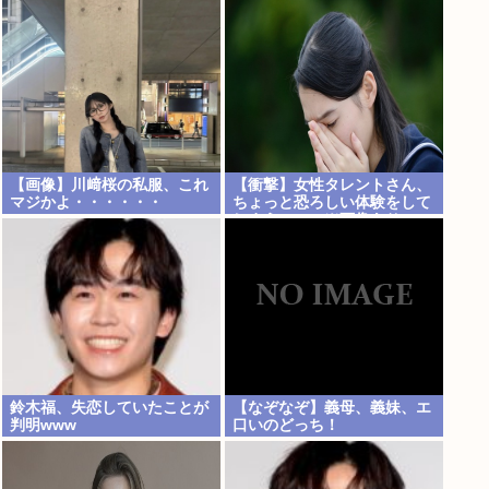
【画像】川﨑桜の私服、これ
【衝撃】女性タレントさん、
マジかよ・・・・・・
ちょっと恐ろしい体験をして
しまうwww (※画像あり)
鈴木福、失恋していたことが
【なぞなぞ】義母、義妹、エ
判明www
口いのどっち！