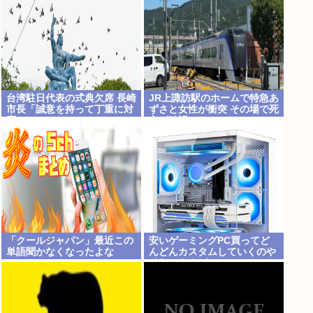
台湾駐日代表の式典欠席 長崎
JR上諏訪駅のホームで特急あ
市長「誠意を持って丁重に対
ずさと女性が衝突 その場で死
応」
亡が確認
「クールジャパン」最近この
安いゲーミングPC買ってど
単語聞かなくなったよな
んどんカスタムしていくのや
りたいんやが