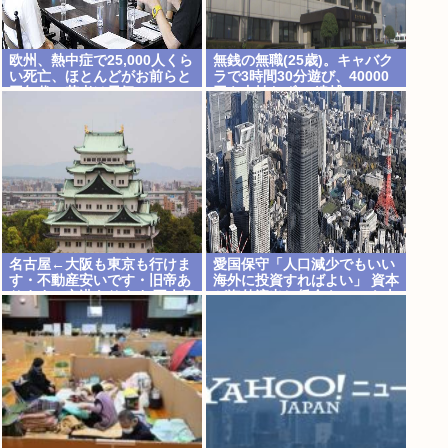
欧州、熱中症で25,000人くら
無銭の無職(25歳)。キャバク
い死亡、ほとんどがお前らと
ラで3時間30分遊び、40000
同年代、若者は元気
円を支払わず。 逮捕
名古屋←大阪も東京も行けま
愛国保守「人口減少でもいい
す・不動産安いです・旧帝あ
海外に投資すればよい」 資本
ります・空港あります 不人気
が海外流出し賃金もGDPも上
な理由
がらず海外が成長