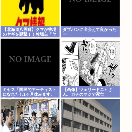
【北海道八雲町】クマが牧場
ダブパンに出会えて良かった
のヤギを襲撃！！牧場主「ヤ
ー
ギがいない」と通報、ドロー
ン調査で近くの川でヤギを捕
食する体長約1.8mのクマ確認
ミセス「国民的アーティスト
【画像】ツェリードニヒさ
になれたし1ヶ月休みます。
ん、ガチのマジで死亡
街で見かけても声掛けないで
ね」