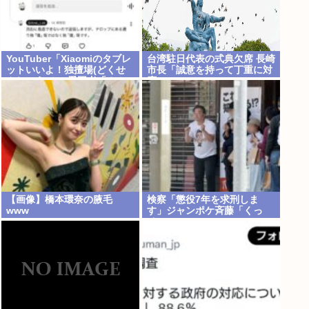
YouTuber「Xiaomiのタブレ
台湾駐日代表の式典欠席 長崎
ットいいよ！独擅場(どくせ
市長「誠意を持って丁重に対
んじょう)！」愛国者「？！
応」
独壇場→どくだんじょう、
な？中国人（笑）」シュババ
バ
【画像】橋本環奈の腋毛
検察「懲役7年を求刑しま
www
す」ジャンポケ斉藤「くっ
そ…」