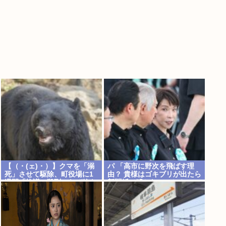
【（・(ェ)・）】クマを「溺
パ 「高市に野次を飛ばす理
死」させて駆除、町役場に1
由？ 貴様はゴキブリが出たら
週間「抗議」殺到…なぜ銃を
新聞紙で叩かないのか？」
使えなかった？岩手・雫石町
が明かす背景