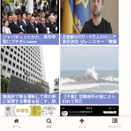
ジャパネットたかた、高市早
北朝鮮が3万～5万人のロシア
苗にブチギレwww
派兵決定 ゼレンスキー「韓国
も徴兵を寄越せ」
無免許で車を運転して前の車
【千葉】交際相手が波にさら
に追突する事故を起こす。防
われて死亡
衛省職員の武田悠亮(38)が逮
捕される
ホーム
検索
トップ
サイドバー