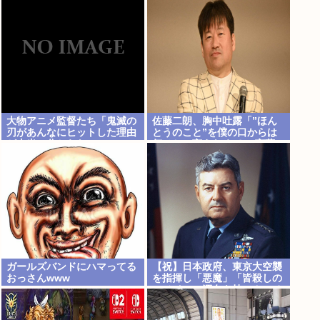
大物アニメ監督たち「鬼滅の
佐藤二朗、胸中吐露「”ほん
刃があんなにヒットした理由
とうのこと”を僕の口からは
が本当に分からない…」
何ひとつ言えなくて… 言葉に
できぬ悔しさを日々感じてお
ります」
ガールズバンドにハマってる
【祝】日本政府、東京大空襲
おっさんwww
を指揮し「悪魔」「皆殺しの
ルメイ」の渾名を持つカーチ
ス・ルメイ米国空軍大将に勲
一等旭日大綬章を授与