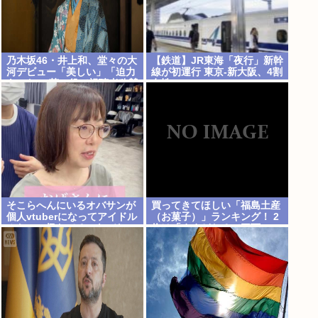
乃木坂46・井上和、堂々の大
【鉄道】JR東海「夜行」新幹
河デビュー「美しい」「迫力
線が初運行 東京-新大阪、4割
あった」 茶々役で視聴者称賛
女性
そこらへんにいるオバサンが
買ってきてほしい「福島土産
個人vtuberになってアイドル
（お菓子）」ランキング！ 2
みたいに扱わてるのヤバな
位は「ままどおる（三万
い？
石）」、1位は？