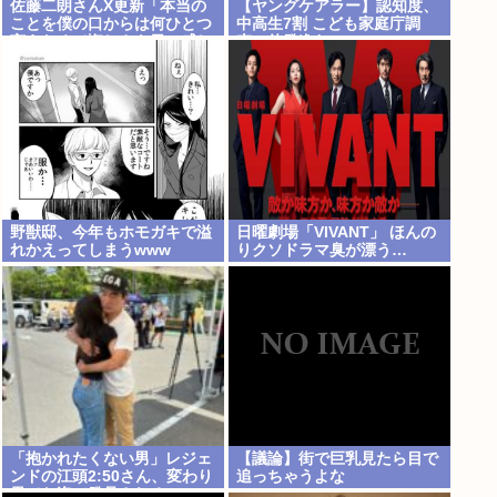
佐藤二朗さんX更新「本当の
【ヤングケアラー】認知度、
ことを僕の口からは何ひとつ
中高生7割 こども家庭庁調
言えなくて悔しさを日々感じ
査、啓発進む
てます」
野獣邸、今年もホモガキで溢
日曜劇場「VIVANT」 ほんの
れかえってしまうwww
りクソドラマ臭が漂う…
「抱かれたくない男」レジェ
【議論】街で巨乳見たら目で
ンドの江頭2:50さん、変わり
追っちゃうよな
果てた姿で発見される