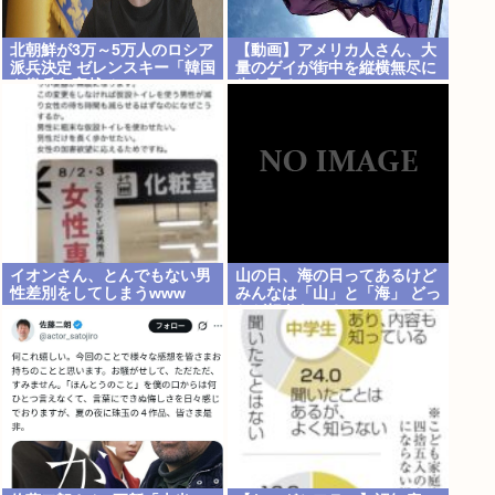
北朝鮮が3万～5万人のロシア
【動画】アメリカ人さん、大
派兵決定 ゼレンスキー「韓国
量のゲイが街中を縦横無尽に
も徴兵を寄越せ」
歩き回る
イオンさん、とんでもない男
山の日、海の日ってあるけど
性差別をしてしまうwww
みんなは「山」と「海」 どっ
ちが好きなの？