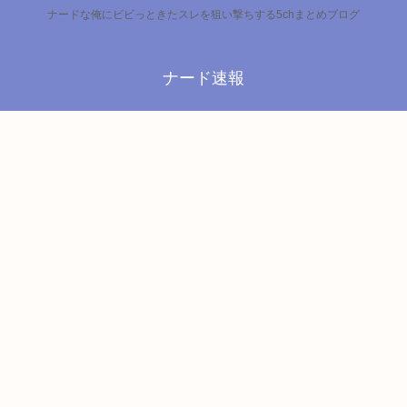
ナードな俺にビビっときたスレを狙い撃ちする5chまとめブログ
ナード速報