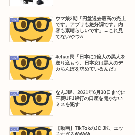
「海」 どっちが好きなの？
大物アニメ監督たち「鬼滅の刃があんなにヒット
ウマ娘2期「円盤過去最高の売上
なんJ
した理由が本当に分からない…」
です。アプリも絶好調です。内
容も素晴らしいです」←これ見
「抱かれたくない男」レジェンドの江頭2:50さ
てないやつw
ん、変わり果てた姿で発見される
元ジャンポケ斉藤慎二被告のTikTokライブが拡散
4chan民「日本に1億人の黒人を
求刑7年直後にギフトねだり「末期状態」と話題
なんJ
送り込もう、日本女は黒人のデ
北川景子、二宮和也を絶賛「本当に二宮くんは天
カちんぽを求めているんだ」
才です！」 番組収録でタッグ
Powered by livedoor 相互RSS
なんJ民、2021年6月30日までに
なんJ
三菱UFJ銀行の口座を開かない
ミスを犯す
【動画】TikTokのJC JK、エッ
なんJ
チすぎる😡😡😡