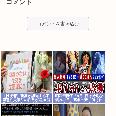
コメント
コメントを書き込む
【性犯罪】警察が認知する不
昭和帝陛下「8月6日は特別な
同意性交事件の件数が増加 背
慎みの日」高市一派「何それ
景に要件追加の法改正
w」「中国の祭？」「意味わ
かんね」「何でも批判かw」