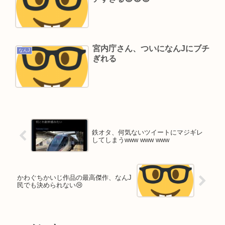
宮内庁さん、ついになんJにブチ
なんJ
ぎれる
鉄オタ、何気ないツイートにマジギレ
してしまうwww www www
かわぐちかいじ作品の最高傑作、なんJ
民でも決められない😢