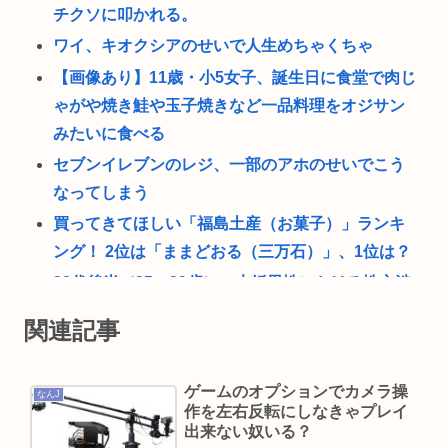
チクソに叩かれる。
ワイ、キオクシアのせいで人生めちゃくちゃ
【画像あり】11歳・小5女子、誕生日に食堂で肉じ
ゃがや焼き鮭や玉子焼きなど一品料理をオジサン
みたいに食べる
セブンイレブンのレジ、一部のアホのせいでこう
なってしまう
買ってきてほしい「福島土産（お菓子）」ランキ
ング！ 2位は「ままどおる（三万石）」、1位は？
30代後半（35～39歳）の未婚男性における性交渉
未経験率（童貞率）が約26%（4人に1人）
関連記事
通販でアイス買ったんだけど、これって普通にス
ーパーで買ったほうが安くないか？
ゲームのオプションでカメラ操
なんJ
VIVANTがつまらない理由
作を左右反転にしなきゃプレイ
出来ない奴いる？
山の日、海の日ってあるけどみんなは「山」と