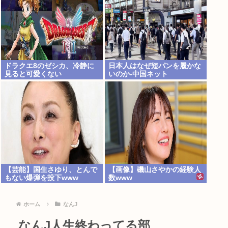
ドラクエ8のゼシカ、冷静に
日本人はなぜ短パンを履かな
見ると可愛くない
いのか-中国ネット
【芸能】国生さゆり、とんで
【画像】磯山さやかの経験人
もない爆弾を投下www
数www
ホーム
なんJ
なんJ人生終わってる部