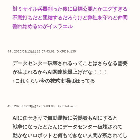
対ミサイル兵器削った後に目標公開とかエグすぎる
不意打ちだと団結するだろうけど弊社を守れと仲間
割れ始めるのがイスラエル
44 : 2026/03/13(金) 12:57:43.61
ID:KPl58d130
データセンター破壊されるってことはさらなる需要
が生まれるからAI関連株爆上げだな！！！
↑これくらい今の株式市場は狂ってる
45 : 2026/03/13(金) 12:59:03.06
ID:eIb1oDac0
AIに任せきりで自動運転に労働者もAIにすると
戦争になったとたんにデータセンター破壊されて
動かないロボットと何もできない人間が残されてし