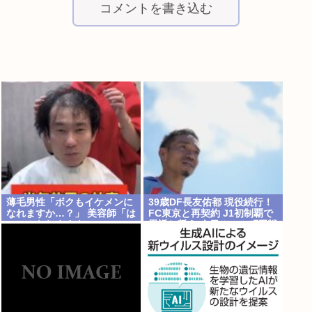
コメントを書き込む
薄毛男性「ボクもイケメンに
39歳DF長友佑都 現役続行！
なれますか…？」 美容師「は
FC東京と再契約 J1初制覇で
いっ！なれますよ 」
恩返し誓う 今日ホーム町田戦
で正式表明