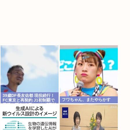
39歳DF長友佑都 現役続行！
フワちゃん、またやらかす
FC東京と再契約 J1初制覇で
恩返し誓う 今日ホーム町田戦
で正式表明