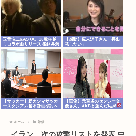
玉置浩二&ASKA、10数年越
【感動】広末涼子さん「再出
しコラボ曲リリース 番組共演
発したい」
きっかけで実現…同い年盟友
の完全合作
【サッカー】新カシマサッカ
【画像】元宝塚のセクシー女
ースタジアム基本計画検討へ
優さん、AKBと並んだ結果
茨城県有識者会議初会合 公設
www
民営で整備方針
ホーム
嫌儲
イラン、次の攻撃リストを発表 中