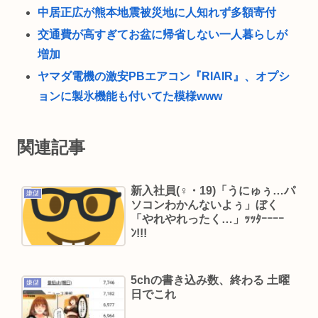
中居正広が熊本地震被災地に人知れず多額寄付
交通費が高すぎてお盆に帰省しない一人暮らしが
増加
ヤマダ電機の激安PBエアコン『RIAIR』、オプシ
ョンに製氷機能も付いてた模様www
東浩紀さん、右からも左からも叩かれる「ポジシ
ョントークをしないからこそ信頼できる」と擁護
関連記事
されるwww
【アイドル】日向坂46、18枚目シングル『イチャ
新入社員(♀・19)「うにゅぅ…パ
嫌儲
イチャ虫』リリース決定 8月9日フォーメーション
ソコンわかんないよぅ」ぼく
「やれやれったく…」ｯｯﾀｰｰｰｰ
発表へ
ﾝ!!!
イチローの晩年(2011-2019)の成績、流石に擁護で
きないwww
5chの書き込み数、終わる 土曜
『ヤニねこ』新海誠、水島努、綾辻行人らクリエ
嫌儲
日でこれ
イターが絶賛 過激描写はBPOでも議論に