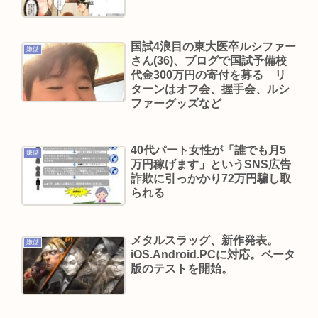
「感覚が分からない」 元TBS・山本里菜アナの離
婚コメントに疑問の声… シャンパンタワーの超豪
国試4浪目の東大医卒ルシファー
華式も結婚生活は4年半で終止符
嫌儲
さん(36)、ブログで国試予備校
👴"テレビ大好き"高齢者の「テレビ離れ」が始ま
代金300万円の寄付を募る リ
ターンはオフ会、握手会、ルシ
った…10代後半～20代の約7割が"ほぼ見ない"
ファーグッズなど
Powered by livedoor 相互RSS
40代パート女性が「誰でも月5
嫌儲
万円稼げます」というSNS広告
詐欺に引っかかり72万円騙し取
られる
メタルスラッグ、新作発表。
嫌儲
iOS.Android.PCに対応。ベータ
版のテストを開始。