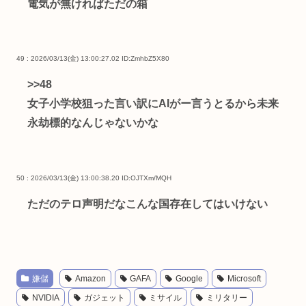
電気が無ければただの箱
49 : 2026/03/13(金) 13:00:27.02
ID:ZmhbZ5X80
>>48
女子小学校狙った言い訳にAIがー言うとるから未来
永劫標的なんじゃないかな
50 : 2026/03/13(金) 13:00:38.20
ID:OJTXm/MQH
ただのテロ声明だなこんな国存在してはいけない
嫌儲
Amazon
GAFA
Google
Microsoft
NVIDIA
ガジェット
ミサイル
ミリタリー