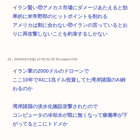
イラン賢い🥺アメカス市場にダメージあたえると効
率的に米帝野郎のヒットポイントを削れる
アメリカは割に合わない🥺イランの言っているとお
りに再攻撃しないことを約束するしかない
24 : 2026/03/13(金) 12:50:32.35
ID:Lmq4cnYS0
イラン軍の2000ドルのドローンで
ここ10年でAIに1兆ドル投資してた湾岸諸国のAI終
わるのか
湾岸諸国の淡水化施設攻撃されたので
コンピュータの冷却水が既に無くなって稼働率が下
がってるとこにトドメか