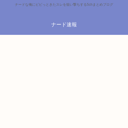
ナードな俺にビビっときたスレを狙い撃ちする5chまとめブログ
ナード速報