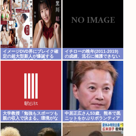
的優越感、堕落する国家日本
そのものだ」
イメージDVD界にブレイク確
イチローの晩年(2011-2019)
定の超大型新人が爆誕する
の成績、流石に擁護できない
www黒髪清純乙女・黒川
www
結、顔もカラダも演技もIVフ
ァンから絶賛の嵐！！処女作
「初結」の動画＆画像まと
め！！
大学教授「勉強もスポーツも
中居正広さん53歳、熊本で黒
親の収入で決まる。環境がな
ニットをかぶりボランティア
いと出来るわけがない」
と寄付をしている模様