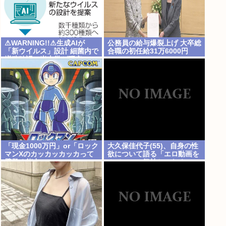
⚠WARNING!!⚠生成AIが
公務員の給与爆裂上げ 大卒総
「新ウイルス」設計 細菌内で
合職の初任給31万6000円
増殖確認、米大学が研究
www
「現金1000万円」or「ロック
大久保佳代子(55)、自身の性
マンXのカッカッカッカって
欲について語る「エロ動画を
壁登る能力」
みてエロい気持ちになる」