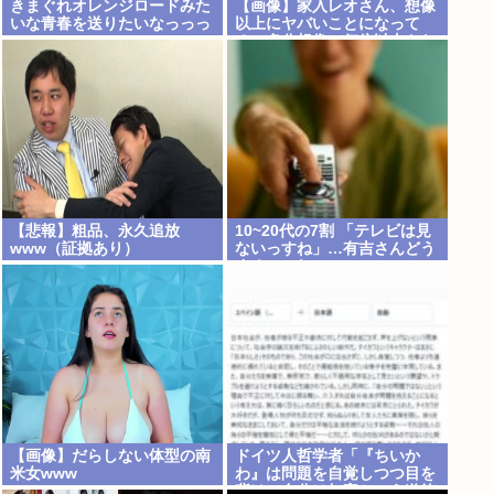
きまぐれオレンジロードみた
【画像】家入レオさん、想像
いな青春を送りたいなっっっ
以上にヤバいことになって
っ
る…多分想像の何倍以上もヤ
バいwww
【悲報】粗品、永久追放
10~20代の7割 「テレビは見
www（証拠あり）
ないっすね」…有吉さんどう
するのこれ
【画像】だらしない体型の南
ドイツ人哲学者「『ちいか
米女www
わ』は問題を自覚しつつ目を
背け、自分は無害という道徳