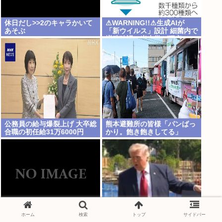
休日だし>>2のキャラかいて
⚠WARNING!!⚠生成AIが
あそぶ
「新ウイルス」設計 細菌内で
増殖確認、米大学が研究
公務員の給与爆裂上げ 大卒総
熊本避難所の皆様「パンばっ
合職の初任給31万6000円
かり。飽き飽きしてる」
www
ホーム
検索
トップ
サイドバー