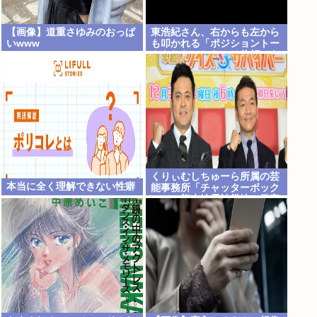
【画像】道重さゆみのおっぱ
東浩紀さん、右からも左から
いwww
も叩かれる「ポジショントー
クをしないからこそ信頼でき
る」と擁護されるwww
くりぃむしちゅーら所属の芸
本当に全く理解できない性癖
能事務所「チャッターボック
ス」、熊本地震被災地に災害
義援金寄付を発表