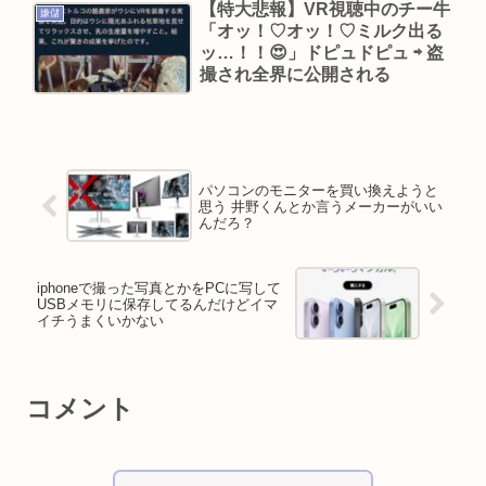
【特大悲報】VR視聴中のチー牛
嫌儲
「オッ！♡オッ！♡ミルク出る
ッ…！！😍」ドピュドピュ ⇨ 盗
撮され全界に公開される
パソコンのモニターを買い換えようと
思う 井野くんとか言うメーカーがいい
んだろ？
iphoneで撮った写真とかをPCに写して
USBメモリに保存してるんだけどイマ
イチうまくいかない
コメント