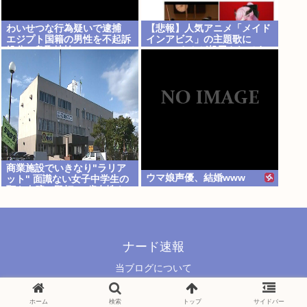
わいせつな行為疑いで逮捕
【悲報】人気アニメ「メイド
エジプト国籍の男性を不起訴
インアビス」の主題歌に
処分 鳥取地検 [8/8]
VTuberさんが起用されてま
たまたまた炎上、もう何回目
だよ…
商業施設でいきなり"ラリア
ウマ娘声優、結婚www
ット" 面識ない女子中学生の
顎を右腕で殴打 22歳女性を
暴行容疑で逮捕
ナード速報
当ブログについて
© 2021 ナード速報.
ホーム
検索
トップ
サイドバー