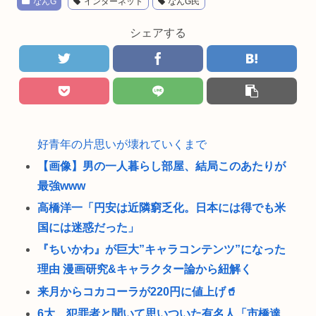
なんG
インターネット
なんG民
シェアする
好青年の片思いが壊れていくまで
【画像】男の一人暮らし部屋、結局このあたりが
最強www
高橋洋一「円安は近隣窮乏化。日本には得でも米
国には迷惑だった」
『ちいかわ』が巨大”キャラコンテンツ”になった
理由 漫画研究&キャラクター論から紐解く
来月からコカコーラが220円に値上げ🥤
6大、犯罪者と聞いて思いついた有名人「市橋達