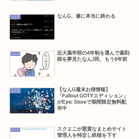
んなキャラなのにあんまアンチおらんよな、男で
も
なんG、遂に本当に終わる
なんG
【動画】 35歳美人ママ👩、TV探偵ナイスクに出演
も老けすぎている48歳だろと誹謗中傷
面接官「一番結婚したいVTuberは誰ですか？」👈
どう答える？
近大薬学部の4年制を選んで薬剤
なんG
師を夢見たなんJ民、もう6年前
及川光博さん再婚
サトジロ（略して佐藤二朗）踊る大捜査線スピン
オフ完全中止へ
【なんG週末お得情報】
なんG
「Fallout GOTYエディション」
Powered by livedoor 相互RSS
がEpic Storeで期間限定無料配
布中
スクエニが悪質なまとめサイト
なんG
管理人を特定し鉄槌を下す