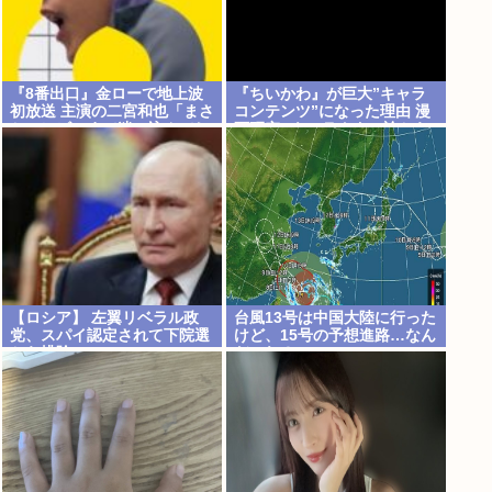
『8番出口』金ローで地上波
『ちいかわ』が巨大”キャラ
初放送 主演の二宮和也「まさ
コンテンツ”になった理由 漫
かテレビにまで迷い込んでし
画研究&キャラクター論から
まうとは」
紐解く
【ロシア】 左翼リベラル政
台風13号は中国大陸に行った
党、スパイ認定されて下院選
けど、15号の予想進路…なん
から排除
だこれ？