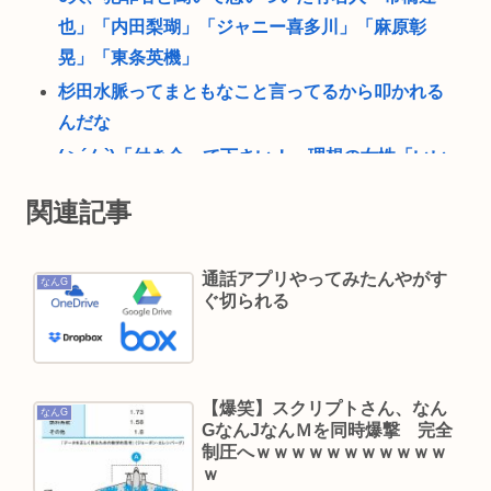
也」「内田梨瑚」「ジャニー喜多川」「麻原彰
晃」「東条英機」
杉田水脈ってまともなこと言ってるから叩かれる
んだな
(ヽ´ん`)「付き合って下さい！」理想の女性「いい
よ」（ヽ゜ん゜）「ほんと！？」女性「私のうん
関連記事
ち食べたらね」
ウマ娘声優、結婚www
通話アプリやってみたんやがす
なんG
「黒人のチンポに惹かれて結婚したんだろ」ケニ
ぐ切られる
ア人男性と結婚した日本人女性（31）に”誹謗中
傷”殺到
56歳”ミッチー”及川光博、再婚と妻の妊娠を発表
【爆笑】スクリプトさん、なん
お相手は一般女性「二人の間に新しい命を授か
なんG
GなんJなんＭを同時爆撃 完全
り」
制圧へｗｗｗｗｗｗｗｗｗｗｗ
ｗ
及川光博ことミッチーさんって（特に若い頃）あ