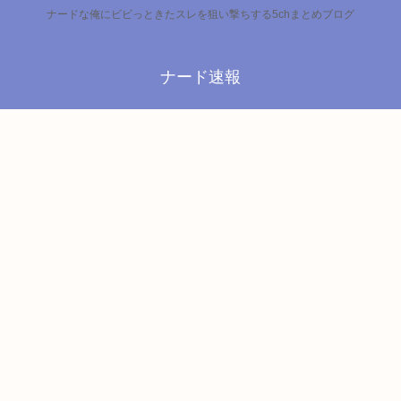
ナードな俺にビビっときたスレを狙い撃ちする5chまとめブログ
ナード速報