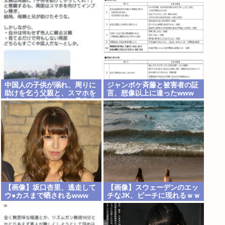
るらしい。お前らがキッズの
頃好きだったバンドは何？
中国人の子供が溺れ、周りに
ジャンポケ斉藤と被害者の証
助けを乞う父親と、スマホを
言、想像以上に違ったwww
向けてインプレ稼ぎの見物人
【画像】坂口杏里、逃走して
【画像】スウェーデンのエッ
ウ●カスまで晒されるwww
チなJK、ビーチに現れるｗｗ
ｗ