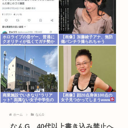
ホロライブの音ゲー、普通に
【画像】加藤綾子アナ、無防
クオリティが低くてガチ勢か
備パンチラ撮られちゃう
ら批判殺到www
商業施設でいきなり"ラリア
【画像】顔20点身体100点の
ット" 面識ない女子中学生の
女子見つかってしまうwww
顎を右腕で殴打 22歳女性を
暴行容疑で逮捕
ホーム
なんG
なんG、40代以上書き込み禁止へ