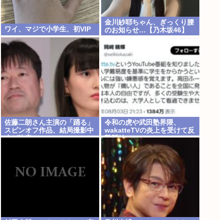
金川紗耶ちゃん、ぎっくり腰
ワイ、マジで小学生、初VIP
のお知らせ…【乃木坂46】
佐藤二朗さん主演の「踊る」
令和の虎や武田塾界隈、
スピンオフ作品、結局撮影中
wakatteTVの炎上を受けて反
止が決定www
撃開始