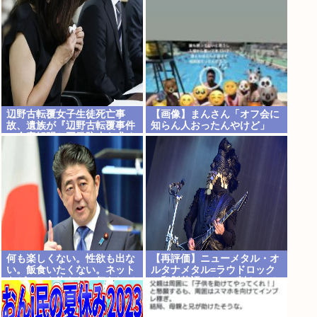
まれた踊り
ると判明
辺野古転覆女子生徒死亡事
【画像】まんさん「オフ会に
故、遺族が『辺野古転覆事件
知らん人おったんやけど」
の全容解明と再発防止を求め
る会』を設立
何も楽しくない。性欲も出な
【再評価】ニューメタル・オ
い。飯食いたくない。ネット
ルタナメタル=ラウドロック
もゲームも飽きた。何をして
（和製英語）がZに刺さって
も意味が無い。安倍晋三
るらしい。お前らがキッズの
頃好きだったバンドは何？