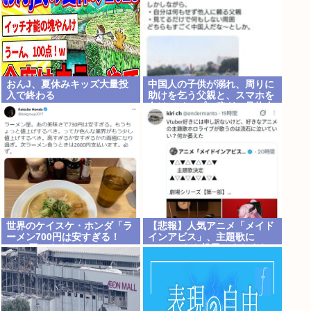
おんJ、夏休みキッズ大量投
中国人の子供が溺れ、周りに
入で終わる
助けを乞う父親と、スマホを
向けてインプレ稼ぎの見物人
世界のケイスケ・ホンダ「ラ
【悲報】人気アニメ「メイド
ーメン700円は安すぎる！
インアビス」、主題歌に
2000円にするべき」
VTuberさん起用でまたまた
また炎上www