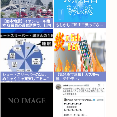
【熊本地震】イオンモール熊
もしかして民主主義ってさ…
本 従業員の避難誘導で、社内
規定に抵触か
ショートスリーパーの1日、
【緊急高市速報】ガス警報
めちゃくちゃ充実してる…こ
器、受注停止。
れ革命やろwww