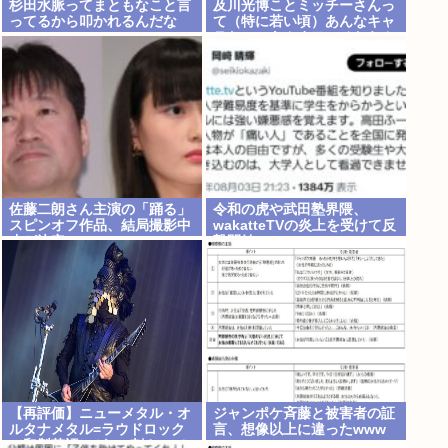
杉田水脈ってまともなこと言
及川光博ことミッチーさんっ
ってるから叩かれるんだな
て（特に若い頃）あんなキャ
ラなのにあんまアンチおらん
よな、男でも
佐藤二朗さん主演の「踊る」
令和の虎や武田塾界隈、
スピンオフ作品、結局撮影中
wakatteTVの炎上を受けて反
止が決定www
撃開始
【再評価】ニューメタル・オ
ジャンポケ斉藤と被害者の証
ルタナメタル=ラウドロック
言、想像以上に違ったwww
（和製英語）がZに刺さって