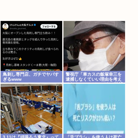
鳥刺し専門店、ガチでヤバす
警視庁「車カスの飯塚幸三を
ぎるwww
逮捕しなくていい理由を考え
るために1000ページもの法解
釈書を読んだ」
3.11は『頑張ろう東北』って
「舌ブラシ」を使う人は死亡