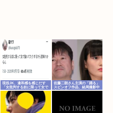
現役JK、違和感を感じだす
佐藤二朗さん主演の「踊る」
「女批判する奴に限って女で
スピンオフ作品、結局撮影中
ヌイてたりするから意味わか
止が決定www
らなくなってきた 」