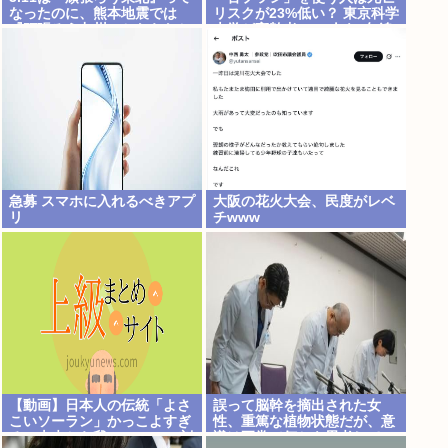
なったのに、熊本地震では
リスクが23%低い？ 東京科学
『頑張ろう九州』とならなか
大学が高齢者9676人を6年追
ったのは何故なのか？
跡した研究を歯科医が解説
急募 スマホに入れるべきアプ
大阪の花火大会、民度がレベ
リ
チwww
【動画】日本人の伝統「よさ
誤って脳幹を摘出された女
こいソーラン」かっこよすぎ
性、重篤な植物状態だが、意
る。古来から我々のDNAに刻
識は正常で何かを思考してい