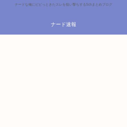
ナードな俺にビビっときたスレを狙い撃ちする5chまとめブログ
ナード速報