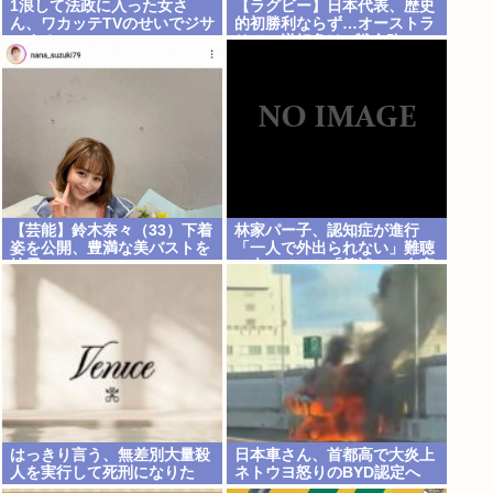
1浪して法政に入った女さ
【ラグビー】日本代表、歴史
ん、ワカッテTVのせいでジサ
的初勝利ならず…オーストラ
ツする
リアに逆転負け 8戦全敗
【芸能】鈴木奈々（33）下着
林家パー子、認知症が進行
姿を公開、豊満な美バストを
「一人で外出られない」難聴
披露
で夫・ペーと「筆談」…自宅
全焼から約1年
はっきり言う、無差別大量殺
日本車さん、首都高で大炎上
人を実行して死刑になりた
ネトウヨ怒りのBYD認定へ
い。