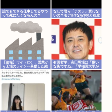
誰でもできる仕事してるやつ
なして君ら「テスラ」買わな
って死にたくならんの？
いの？モデル3なら300万程度
で買える.コスパ最強車がここ
にあるのに
【速報】ワイ（25）、営業か
有田哲平、高田馬場は「嫌い
ら工場のラインへ異動した結
な街ですね」「早稲田大学が
果・・・・・・
ございます、僕は落ちました
ので」