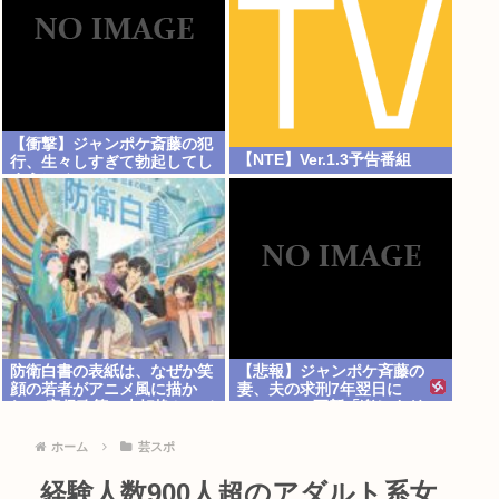
【衝撃】ジャンポケ斎藤の犯
【NTE】Ver.1.3予告番組
行、生々しすぎて勃起してし
まうレベルwww
防衛白書の表紙は、なぜか笑
【悲報】ジャンポケ斉藤の
顔の若者がアニメ風に描か
妻、夫の求刑7年翌日に
れ… 安保政策の大転換とのチ
Instagram更新「楽しすぎ
グハグ感に戸惑いの声
た」
ホーム
芸スポ
経験人数900人超のアダルト系女