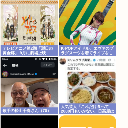
テレビアニメ第2期「烈日の
K-POPアイドル、エヴァのプ
黄金郷」 9月に劇場上映
ラグスーツを着てライブをし
てしまう…これは非常にえち
ち
人気芸人「これだけ食べて
歌手の松山千春さん（70）
2000円もいかない、日高屋は
神」