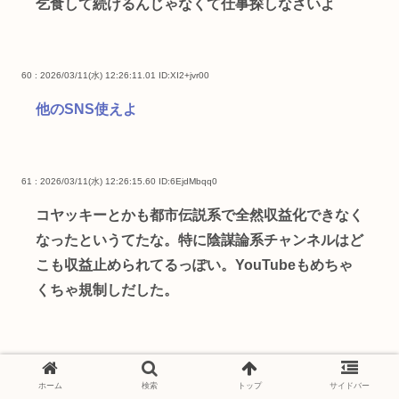
乞食して続けるんじゃなくて仕事探しなさいよ
60 : 2026/03/11(水) 12:26:11.01
ID:XI2+jvr00
他のSNS使えよ
61 : 2026/03/11(水) 12:26:15.60
ID:6EjdMbqq0
コヤッキーとかも都市伝説系で全然収益化できなく
なったというてたな。特に陰謀論系チャンネルはど
こも収益止められてるっぽい。YouTubeもめちゃ
くちゃ規制しだした。
62 : 2026/03/11(水) 12:26:41.90
ID:ducKIwd20
ホーム
検索
トップ
サイドバー
このめしあってただのヤリマンやろ