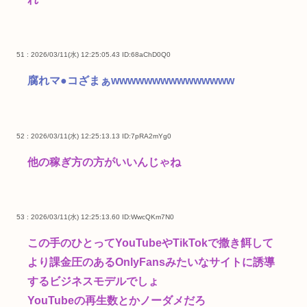
51 : 2026/03/11(水) 12:25:05.43
ID:68aChD0Q0
腐れマ●コざまぁwwwwwwwwwwwwwww
52 : 2026/03/11(水) 12:25:13.13
ID:7pRA2mYg0
他の稼ぎ方の方がいいんじゃね
53 : 2026/03/11(水) 12:25:13.60
ID:WwcQKm7N0
この手のひとってYouTubeやTikTokで撒き餌して
より課金圧のあるOnlyFansみたいなサイトに誘導
するビジネスモデルでしょ
YouTubeの再生数とかノーダメだろ