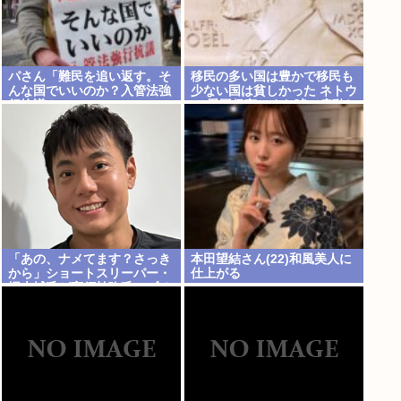
パさん「難民を追い返す。そ
移民の多い国は豊かで移民も
んな国でいいのか？入管法強
少ない国は貧しかった ネトウ
行抗議！」
ヨ 愛国保守、また嘘で扇動し
日本破壊成功
「あの、ナメてます？さっき
本田望結さん(22)和風美人に
から」ショートスリーパー・
仕上がる
堀大輔氏が高須幹弥氏にブチ
ギレ