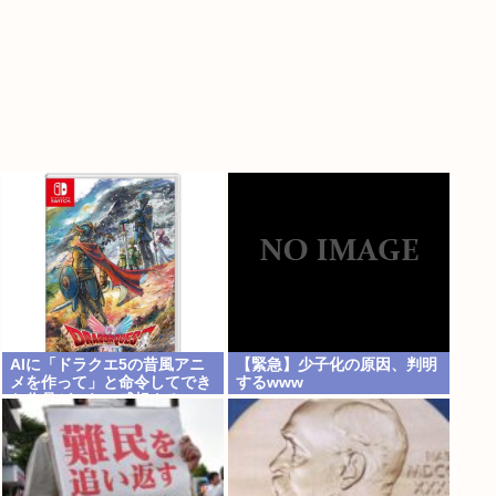
AIに「ドラクエ5の昔風アニ
【緊急】少子化の原因、判明
メを作って」と命令してでき
するwww
た作品がこれ、感想よろ