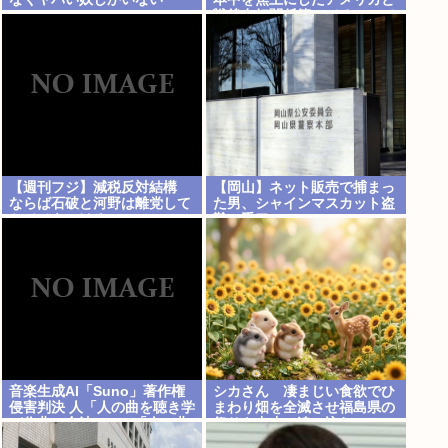
www
戦後友好関係築いてるのって
奇跡だよな
【週刊フジ】減税反対結構
【岡山】ネット販売で捕まっ
ならば石破と河野は離党して
た男、シャインマスカット盗
ケジメをつけろ
難の手口
音楽生成AI「Suno」著作権
シカさん 凄まじい食欲でひ
侵害判決 人「人の曲を聴き学
まわり畑を全滅させ福島県の
び作曲」合法 Suno「人の曲
祭りを中止に追い込む
を聴き学び作曲」著作権侵害