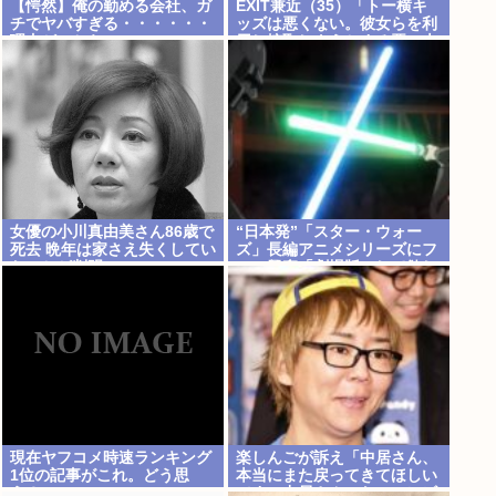
【愕然】俺の勤める会社、ガ
EXIT兼近（35）「トー横キ
チでヤバすぎる・・・・・・
ッズは悪くない。彼女らを利
理由がこちら・・・・・・
用し搾取しようとする悪い大
人たちが問題」
女優の小川真由美さん86歳で
“日本発”「スター・ウォー
死去 晩年は家さえ失くしてい
ズ」長編アニメシリーズにフ
たことが判明
ァン興奮「劇場版にして欲し
い」「艦隊戦も派手で面白
い」
現在ヤフコメ時速ランキング
楽しんごが訴え「中居さん、
1位の記事がこれ。どう思
本当にまた戻ってきてほしい
う？
です。中居さんいないテレビ