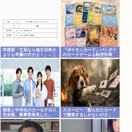
は…」
学歴厨「文系なら地方旧帝大
『ポケモンカード』バンダイ
よりも早慶の方が上！」←こ
のカードゲームも転売対策
れ
に”マイナンバー”導入開始
「効果テキメン」
樹里と中学生のカーセクロス
スヌーピー「配られたカード
完全版。新事実発見した。
で勝負するしかないのさ」