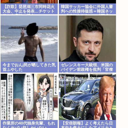
【詐欺】琵琶湖三市同時花火
韓国サッカー協会に外国人審
大会、中止を発表…チケット
判への性接待疑惑＝韓国ネッ
代や出店料の返金については
ト「信じられない」「要求し
明言せず
た審判もおかしい」
今までおんj民が晒してきた乳
ゼレンスキー大統領、米国の
首ふやした
バイデン前政権を批判「官僚
主義だった」
作業所の40代独身先輩、もれ
【安倍朗報】よく考えたら日
なくヤバい奴しかいない
本中を焦土にしたアメリカと