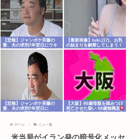
【悲報】ジャンポケ斉藤の
【最新画像】tuki.(17)、お乳
妻、夫の求刑7年翌日にウキ
の始まりを解禁してしまう！
ウキでInstagram更新
【悲報】ジャンポケ斉藤の
【大阪】80歳母親を踏みつけ
妻、夫の求刑7年翌日に
死亡させた疑い 58歳無職息
Instagram更新「楽しすぎ
子を逮捕 13～14年前から2人
た」←これｗ
暮らし「介護疲れで日常的に
暴行」 岬町
ホーム
ニュー速
米当局がイラン発の暗号化メッセ