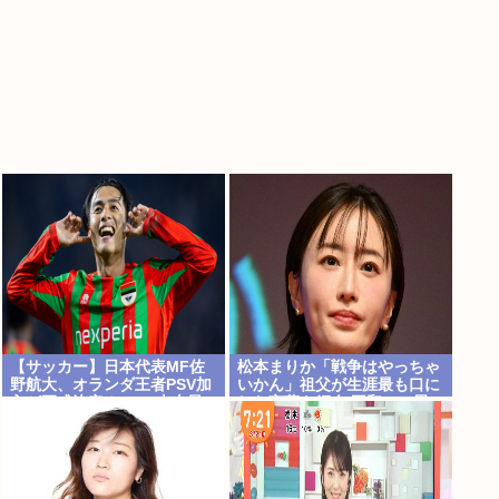
【サッカー】日本代表MF佐
松本まりか「戦争はやっちゃ
野航大、オランダ王者PSV加
いかん」祖父が生涯最も口に
入が正式決定！ NEC史上最
した言葉を紹介 平和への思い
高額の移籍、最大約31億円
をつづる
か、5年契約を締結