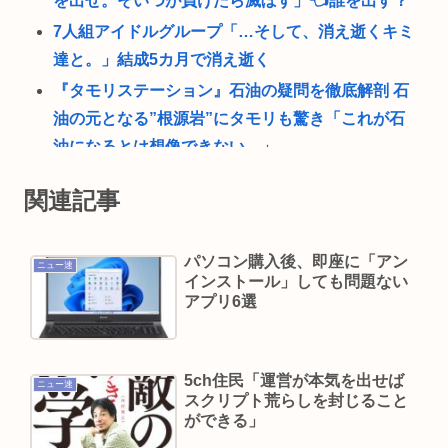
を出せ。そいつが負けたら滅ぼす」👈誰を出す？
7人組アイドルグループ「…そして、消え逝くキミ
達と。」結成5カ月で消え逝く
『タモリステーション』石油の疑問を徹底解剖 石
油の元となる”根源岩”にタモリも驚き「これが石
油になるとは想像できない…」
【画像】迷惑行為って何？
関連記事
東海の大自然に逝きたい男の子www
7人組アイドルグループ、デビューから3カ月で解
パソコン購入後、即座に「アン
ニュー速
散を発表「所属事務所の事業継続が困難」
インストール」しても問題ない
山口達也さん、家賃3万4千円のアパートに暮らす
アプリ6選
「そば（うどん）+いなり寿司」ってセットをあま
り食わなくなった理由。
5ch住民「運営が本気を出せば
ニュー速
ラーメン二郎「もう食わない？ さっきは食べれる
スクリプト荒らしを封じること
って言ったじゃねーか！」（ヽ´ん`）「」 反論でき
ができる」
る？