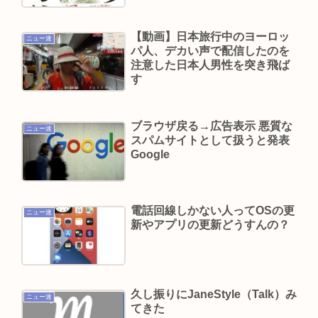
昔のおまいら「マクドはクソ！モスバーガー最高
【動画】日本旅行中のヨーロッ
や！」👈この風潮はもう無くなった？
ニュー速
パ人、デカい声で配信したのを
独身おっさんワイ、底辺職の親戚が説教してくる
注意した日本人男性を突き飛ば
す
ので身を隠す
はてな、11億円流出の調査報告書を公開。 偽警
察、口外禁止、残業・休日出勤200時間越、孤
ブラウザ戻る→広告表示 悪質な
ニュー速
スパムサイトとして扱うと発表
立…。やばすぎて草はえる
Google
Powered by livedoor 相互RSS
電話回線しかない人ってOSの更
ニュー速
新やアプリの更新どうすんの？
久し振りにJaneStyle（Talk）み
ニュー速
てきた