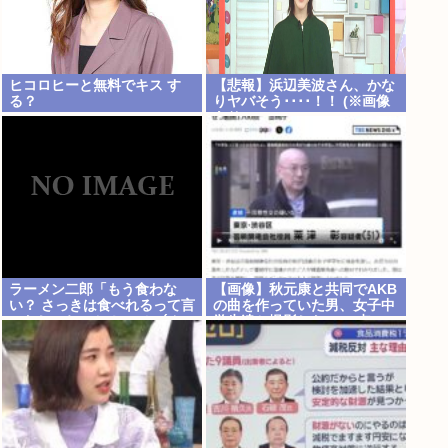
ヒコロヒーと無料でキス す
【悲報】浜辺美波さん、かな
る？
りヤバそう････！！ (※画像
あり)
ラーメン二郎「もう食わな
【画像】秋元康と共同でAKB
い？ さっきは食べれるって言
の曲を作っていた男、女子中
ったじゃねーか！」（ヽ´ん
学生達と撮影した1700点の
`）「」 反論できる？
AVをネットで販売していた
www