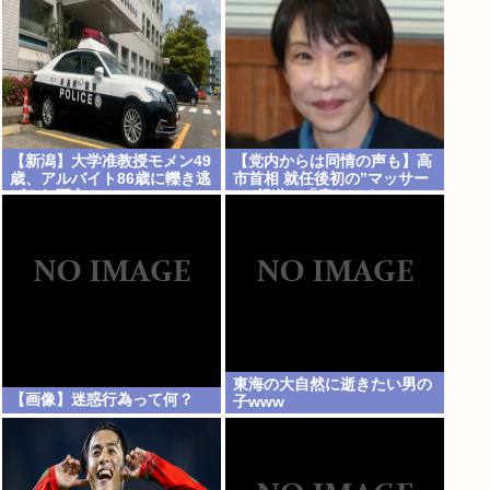
何が違う？
【新潟】大学准教授モメン49
【党内からは同情の声も】高
歳、アルバイト86歳に轢き逃
市首相 就任後初の”マッサー
げされ死亡
ジ”報道に「疲れてるア
ピ？」とSNSでは一部から冷
ややかな声…被災地視察”PV
動画”から続く不信
東海の大自然に逝きたい男の
【画像】迷惑行為って何？
子www