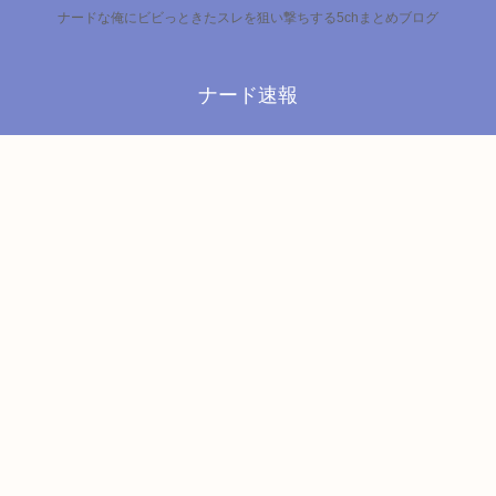
ナードな俺にビビっときたスレを狙い撃ちする5chまとめブログ
ナード速報