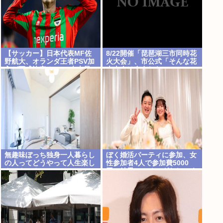
【サッカー】日本代表MF佐
8/22開催「琵琶湖三市同時花
野航大、オランダ王者PSV加
火大会」、市公式「そんな花
入が正式決定！ NEC史上最
火大会は存在しない」→ SNS
高額の移籍、最大約31億円
阿鼻叫喚
か、5年契約を締結
無趣味ぼっち独身一人暮らし
ぼく婚活パーティに参加、女
の人ってどうやって人生楽し
性参加者4人で参加費5000
んでんの？
円、結果マッチングなし これ
何回何円費やしたら結婚でき
るんだろう…