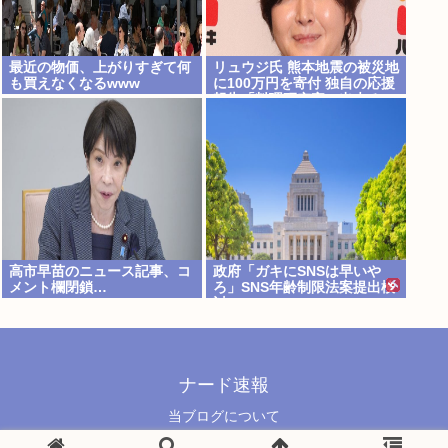
最近の物価、上がりすぎて何
リュウジ氏 熊本地震の被災地
も買えなくなるwww
に100万円を寄付 独自の応援
報告「料理研究家に出来るの
はこれくらい」
高市早苗のニュース記事、コ
政府「ガキにSNSは早いや
メント欄閉鎖…
ろ」SNS年齢制限法案提出検
討
ナード速報
当ブログについて