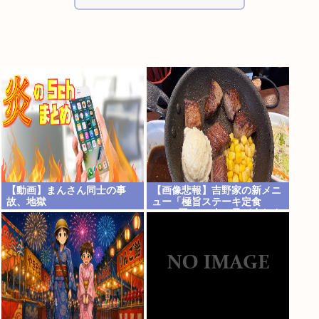
【動画】まんさん同士の事
【画像悲報】吉野家の新メニ
故、地獄
ュー「極旨ステーキ定食
(1498円)」、肉の量が少なす
ぎて大炎上してしまう…