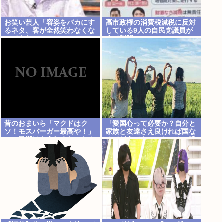
お笑い芸人「容姿をバカにす
高市政権の消費税減税に反対
るネタ、客が全然笑わなくな
している9人の自民党議員が
ってきた」
全て判明www
昔のおまいら「マクドはク
「愛国心って必要か？自分と
ソ！モスバーガー最高や！」
家族と友達さえ良ければ国な
この風潮はもう無くなった？
んてどうでもいいじゃん。近
所のコンビニの方がまだ大切
だわ」7万いいね