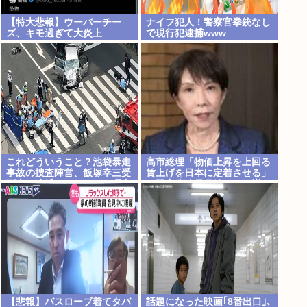
【特大悲報】ウーバーチー
ナイフ犯人！警察官拳銃なし
ズ、キモ過ぎて大炎上
で現行犯逮捕www
これどういうこと？池袋暴走
高市総理「物価上昇を上回る
事故の捜査陣営、飯塚幸三受
賃上げを日本に定着させる」
刑者を逮捕しなくていい理由
→国家公務員月給3.51％増へ
を考えるために1000ページも
地方公務員も追随する見通し
の法解釈書を読んでた模様…
自民議員からも圧力
【悲報】バスローブ着てタバ
話題になった映画｢8番出口｣､