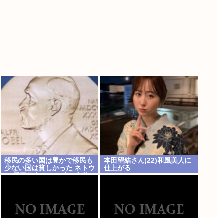
移民の多い国は豊かで移民も
本田望結さん(22)和風美人に
少ない国は貧しかった ネトウ
仕上がる
ヨ 愛国保守、また嘘で扇動し
日本破壊成功