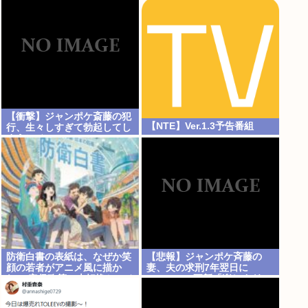
【衝撃】ジャンポケ斎藤の犯
【NTE】Ver.1.3予告番組
行、生々しすぎて勃起してし
まうレベルwww
防衛白書の表紙は、なぜか笑
【悲報】ジャンポケ斉藤の
顔の若者がアニメ風に描か
妻、夫の求刑7年翌日に
れ… 安保政策の大転換とのチ
Instagram更新「楽しすぎ
グハグ感に戸惑いの声
た」