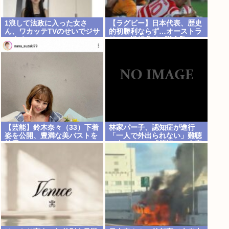
1浪して法政に入った女さ
【ラグビー】日本代表、歴史
ん、ワカッテTVのせいでジサ
的初勝利ならず…オーストラ
ツする
リアに逆転負け 8戦全敗
【芸能】鈴木奈々（33）下着
林家パー子、認知症が進行
姿を公開、豊満な美バストを
「一人で外出られない」難聴
披露
で夫・ペーと「筆談」…自宅
全焼から約1年