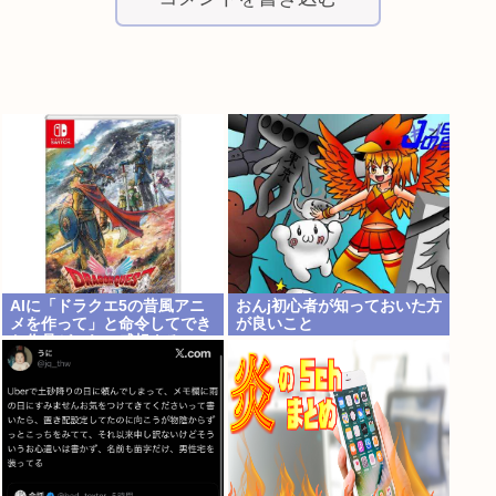
AIに「ドラクエ5の昔風アニ
おんj初心者が知っておいた方
メを作って」と命令してでき
が良いこと
た作品がこれ、感想よろ