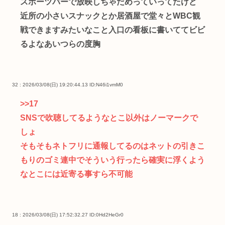
スポーツバーで放映しちゃだめっていってたけど
近所の小さいスナックとか居酒屋で堂々とWBC観
戦できますみたいなこと入口の看板に書いててビビ
るよなあいつらの度胸
32 : 2026/03/08(日) 19:20:44.13
ID:N46i1vmM0
>>17
SNSで吹聴してるようなとこ以外はノーマークで
しょ
そもそもネトフリに通報してるのはネットの引きこ
もりのゴミ連中でそういう行ったら確実に浮くよう
なとこには近寄る事すら不可能
18 : 2026/03/08(日) 17:52:32.27
ID:0Hd2HeGr0