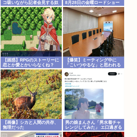
コ吸いながら記者会見する奴
8月28日の金曜ロードショー
www
で地上波初放送
【困惑】RPGのストーリーに
【爆笑】ミーティング中に
恋とか愛とかいらなくね？
「こいつやるな」と思われる
www
セリフ教えてください！
www
【画像】シカと人間の共存、
男の娘まんさん「男水着チャ
無理だった
レンジしてみた」 エ口過ぎる
と話題に