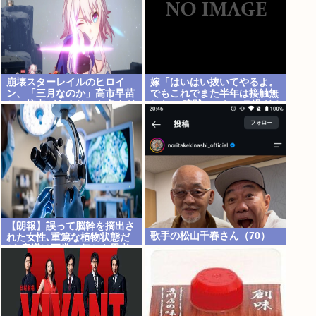
崩壊スターレイルのヒロイ
嫁「はいはい抜いてやるよ。
ン、「三月なのか」高市早苗
でもこれでまた半年は接触無
との接点があまりにも多すぎ
しな」 暗黙のこれツラ過ぎる
る。もしかして早苗がモデ
だろ
ル？
【朗報】誤って脳幹を摘出さ
歌手の松山千春さん（70）
れた女性､重篤な植物状態だ
が､意識は正常で何かを思考
していると判明