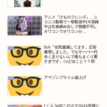
糞ゲーを掴まされてもその日にブックオフやもも
たろうに中古で売りつける事ができなくなる時代
アニメ「けものフレンズ」、ニ
に突入
嫌儲
コニコ動画で一挙配信中(※混雑
ADHD/ASDのケンモメンはどーやって「ドーパミ
中は乞食締め出しで視聴不可)。
オワコンでオワコンか…
ン」出してる？？助けて…
佐藤二朗さんと橋本愛さん、騒動1ヶ月後にそれぞ
れSNS復帰し初ツイートが出揃う
5ch「住民激減してます。広告
嫌儲
爆増しました。でもサーバー代
ケンコバ(略してケンドーコバヤシ)、コロナ後遺症
全く足りないんで落ちまくり重
で炭酸を飲むとあばら骨がバキバキに折れる
すぎです」👈どゆこと？？🥺
Powered by livedoor 相互RSS
アマゾンプライム値上げ
嫌儲
(ヽ´ん`)oO(このスマホは1年後に
嫌儲