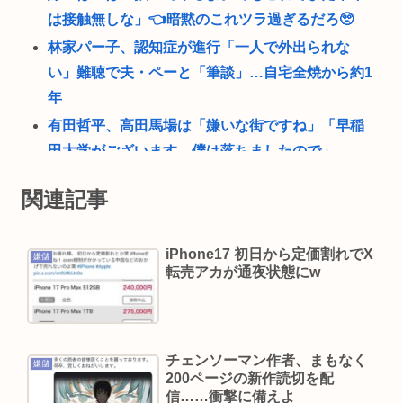
は接触無しな」👈暗黙のこれツラ過ぎるだろ🥺
林家パー子、認知症が進行「一人で外出られな
い」難聴で夫・ペーと「筆談」…自宅全焼から約1
年
有田哲平、高田馬場は「嫌いな街ですね」「早稲
田大学がございます、僕は落ちましたので」
22歳の若者やけど、ぶっちゃけ、30超えて結婚し
関連記事
てないおっさんのこと見下してる
1浪して法政に入った女さん、ワカッテTVのせいで
iPhone17 初日から定価割れでX
ジサツする
嫌儲
転売アカが通夜状態にw
許せない不祥事タレントランキングが発表される
俺たちの永野芽郁を抑えて1位に輝いたのは…
一番うまい葉っぱがほうれん草という風潮
チェンソーマン作者、まもなく
【疑問】サイゼリヤ「うまいです、安いです、全
嫌儲
200ページの新作読切を配
国どこにでもあります」←こいつの弱点
信……衝撃に備えよ