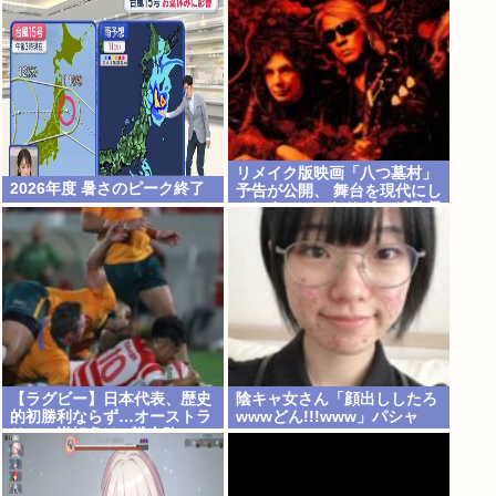
リメイク版映画「八つ墓村」
2026年度 暑さのピーク終了
予告が公開、 舞台を現代にし
てしまってかなりダメダ 監督
は清水崇
【ラグビー】日本代表、歴史
陰キャ女さん「顔出ししたろ
的初勝利ならず…オーストラ
wwwどん!!!www」パシャ
リアに逆転負け 8戦全敗