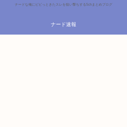
ナードな俺にビビっときたスレを狙い撃ちする5chまとめブログ
ナード速報