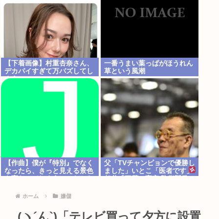
【下着画像】村重杏奈さん、
一番うまい葉っぱがほうれん
デカパイすぎて万バズしてし
草という風潮
まうwww
【作曲】僕が『特別』でなく
父「TVチャンピョンで優勝し
なったら、きっと見える景色
ました」いとこ「医者です」
も変わってしまう。⋯だから
叔父「三菱の宇宙/防衛開発の
曖昧でいい。どうか、白黒ハ
結構偉い人です」
ッキリさせないで
ホーム
嫌儲
(ヽ´ん`)「テレビ買って夕方に設置