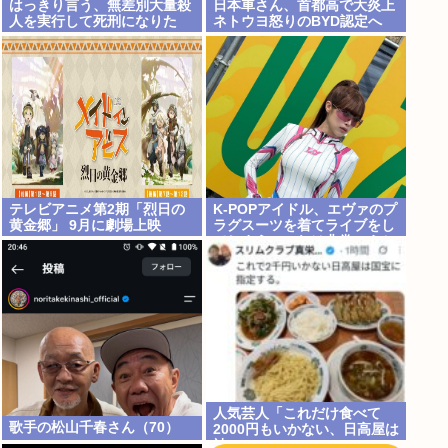
はっきり言う、無差別大量殺
日本車さん、首都高で大炎上
人を実行して死刑になりた
ネトウヨ怒りのBYD認定へ
い。
テレビアニメ第2期「烈日の
K-POPアイドル、エヴァのプ
黄金郷」 9月に劇場上映
ラグスーツを着てライブをし
てしまう…これは非常にえち
ち
人気芸人「これだけ食べて
歌手の松山千春さん（70）
2000円もいかない、日高屋は
神」