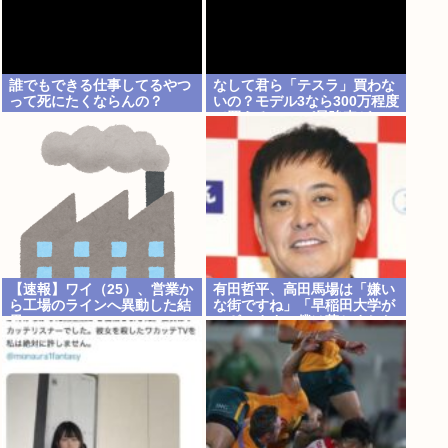
誰でもできる仕事してるやつ
なして君ら「テスラ」買わな
って死にたくならんの？
いの？モデル3なら300万程度
で買える.コスパ最強車がここ
にあるのに
【速報】ワイ（25）、営業か
有田哲平、高田馬場は「嫌い
ら工場のラインへ異動した結
な街ですね」「早稲田大学が
果・・・・・・
ございます、僕は落ちました
ので」