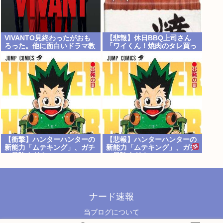
VIVANTO見終わったがおも
【悲報】休日BBQ上司さん
ろった。他に面白いドラマ教
「ワイくん！焼肉のタレ買っ
えてくれ
てきてくれる？」ワイ
「！！？」www
【衝撃】ハンターハンターの
【悲報】ハンターハンターの
新能力「ムテキング」、ガチ
新能力「ムテキング」、ガチ
で最強すぎるwww
で最強すぎる
ナード速報
当ブログについて