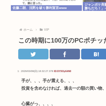
ジャンポケ斉
佐藤二朗、沈黙を破り勝利宣言www
勝ちだろ！」
付き合ってな
では？
ホーム
VIP
この時期に100万のPCポチッ
1 : 2026/03/08(日) 16:32:27.378
ID:OY5Oy64N0
手が、、、手が震える、、、
投資を含めなければ、過去一の額の買い物
心臓がっ、、、、