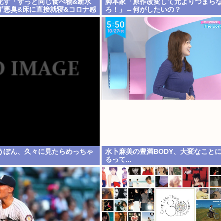
化す「ずっと同じ食べ物&断水
脚本家「原作改変して元よりつまら
ず悪臭&床に直接就寝&コロナ感
ろ！」←何がしたいの？
うぽん、久々に見たらめっちゃ
水卜麻美の豊満BODY、大変なこと
るって...