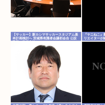
【サッカー】新カシマサッカースタジアム基
『ヤニねこ』
本計画検討へ 茨城県有識者会議初会合 公設
リエイターが絶
民営で整備方針