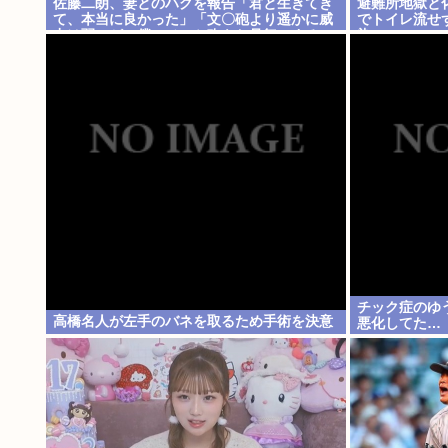
佐藤二朗、妻とのハグを報告「君と生きてき
避難所地獄と
て、本当に良かった」「文〇砲より遥かに威
でトイレ流せ
力は弱いが、僕のノロケ砲をお見舞いする」
染」
チック症のゆ
高橋名人が左手のバネを取るため手術を決意
悪化してた…