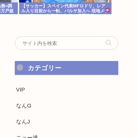
務=調
【サッカー】スペイン代表MFロドリ、レア
3万戸超
ル入り目前から一転、バルサ加入へ 現地メデ
ィア伝える 4年契約で年俸55億円準備
カテゴリー
VIP
なんG
なんJ
ニュー速