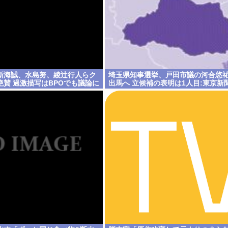
新海誠、水島努、綾辻行人らク
埼玉県知事選挙、戸田市議の河合悠
賛 過激描写はBPOでも議論に
出馬へ 立候補の表明は1人目:東京新