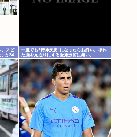
ム、スピ
一度でも"精神疾患"になったらお終い。壊れ
手が30
た脳を元通りにする医療技術は無い。