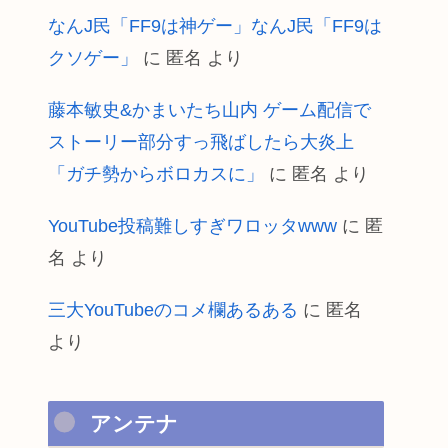
なんJ民「FF9は神ゲー」なんJ民「FF9は
クソゲー」
に
匿名
より
藤本敏史&かまいたち山内 ゲーム配信で
ストーリー部分すっ飛ばしたら大炎上
「ガチ勢からボロカスに」
に
匿名
より
YouTube投稿難しすぎワロッタwww
に
匿
名
より
三大YouTubeのコメ欄あるある
に
匿名
より
アンテナ