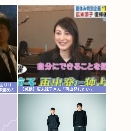
ボ曲リリ
【感動】広末涼子さん「再出発したい」
年盟友の