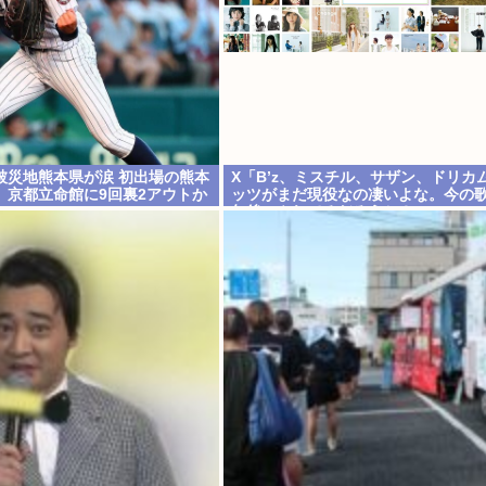
被災地熊本県が涙 初出場の熊本
X「B’z、ミスチル、サザン、ドリカ
、京都立命館に9回裏2アウトか
ッツがまだ現役なの凄いよな。今の歌
年後にやれてるだろうか？」