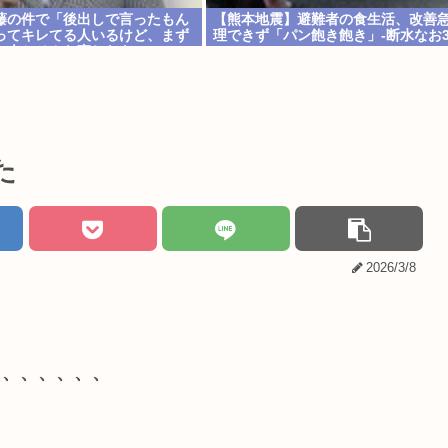
藤の件で「後出しで言ったもん
【熊本地震】避難者の食生活、改善急
ってキレてる人いるけど、まず
理できず「パン飽き飽き」-断水なお
い人とそんな事しなきゃいいの
た
2026/3/8
、、、、、、、