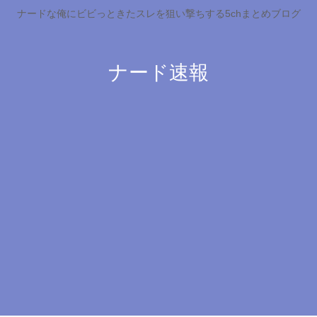
ナードな俺にビビっときたスレを狙い撃ちする5chまとめブログ
ナード速報