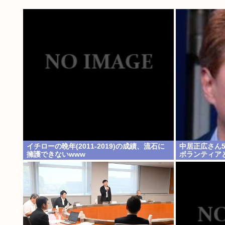
イチローの晩年(2011-2019)の成績、流石に
中居正広さん
擁護できないwww
ボランティア