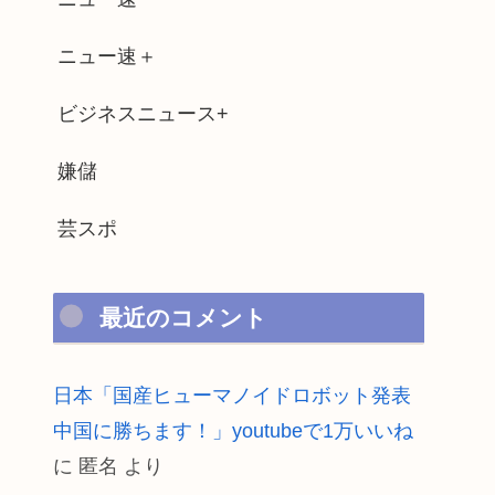
ニュー速＋
ビジネスニュース+
嫌儲
芸スポ
最近のコメント
日本「国産ヒューマノイドロボット発表
中国に勝ちます！」youtubeで1万いいね
に
匿名
より