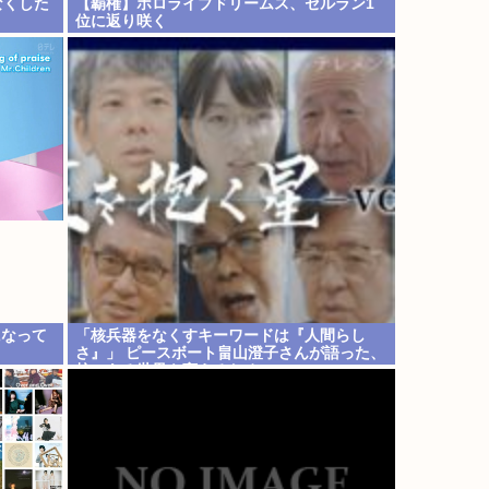
なくした
【覇権】ホロライブドリームス、セルラン1
位に返り咲く
WIWIWIWIWIWIWIWIWIWIWIWIWIWIWIWIW
IWI
になって
「核兵器をなくすキーワードは『人間らし
さ』」 ピースボート畠山澄子さんが語った、
核のある世界を変えるために