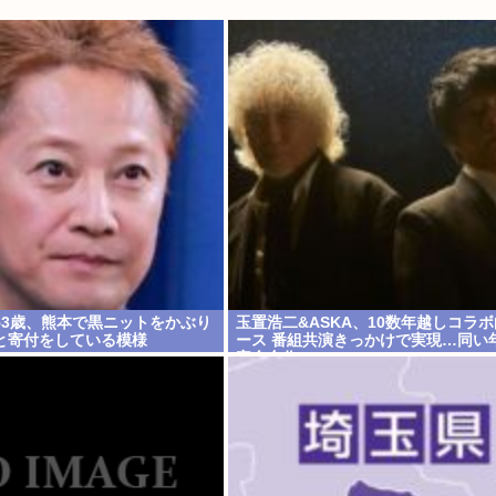
53歳、熊本で黒ニットをかぶり
玉置浩二&ASKA、10数年越しコラ
と寄付をしている模様
ース 番組共演きっかけで実現…同い
完全合作