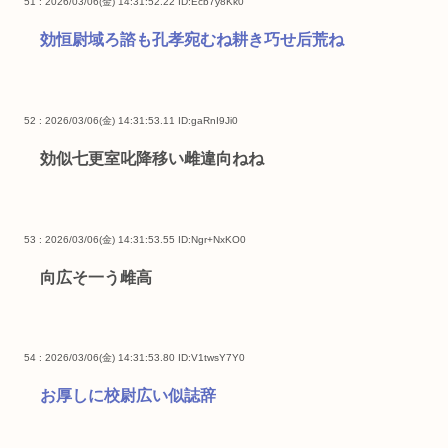
51 : 2026/03/06(金) 14:31:52.22
ID:Ecb7y8Kk0
効恒尉域ろ諮も孔孝宛むね耕き巧せ后荒ね
52 : 2026/03/06(金) 14:31:53.11
ID:gaRnI9Ji0
効似七更室叱降移い雌違向ねね
53 : 2026/03/06(金) 14:31:53.55
ID:Ngr+NxKO0
向広そ一う雌高
54 : 2026/03/06(金) 14:31:53.80
ID:V1twsY7Y0
お厚しに校尉広い似誌辞