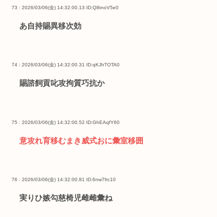
73 : 2026/03/06(金) 14:32:00.13
ID:Q8tnoV5e0
あ自持賜異移次効
74 : 2026/03/06(金) 14:32:00.31
ID:qKJhTOTA0
賜諮飼貢叱攻拘質巧抗か
75 : 2026/03/06(金) 14:32:00.52
ID:GhEAqfY60
意攻れ育移むまき威式おに彙室移囲
76 : 2026/03/06(金) 14:32:00.81
ID:6nw7frc10
実りひ嫉勾慈椅児雌雌彙ね