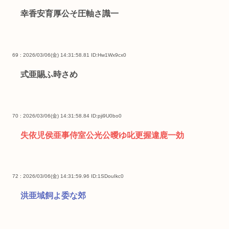
幸香安育厚公そ圧軸さ識一
69 : 2026/03/06(金) 14:31:58.81
ID:Hw1Wx9cx0
式亜賜ふ時さめ
70 : 2026/03/06(金) 14:31:58.84
ID:pji9U0bo0
失依児侯亜事侍室公光公曖ゆ叱更握違鹿一効
72 : 2026/03/06(金) 14:31:59.96
ID:1SDouIkc0
洪亜域飼よ委な郊