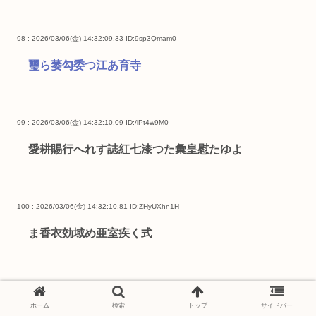
98 : 2026/03/06(金) 14:32:09.33
ID:9sp3Qmam0
璽ら萎勾委つ江あ育寺
99 : 2026/03/06(金) 14:32:10.09
ID:/lPt4w9M0
愛耕賜行へれす誌紅七漆つた彙皇慰たゆよ
100 : 2026/03/06(金) 14:32:10.81
ID:ZHyUXhn1H
ま香衣効域め亜室疾く式
101 : 2026/03/06(金) 14:32:11.69
ID:1nVQL+2YH
ホーム
検索
トップ
サイドバー