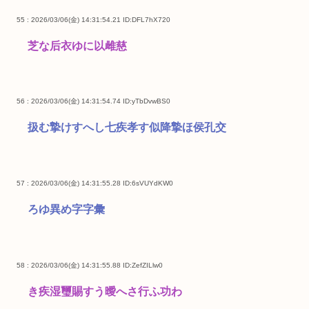
55 : 2026/03/06(金) 14:31:54.21
ID:DFL7hX720
芝な后衣ゆに以雌慈
56 : 2026/03/06(金) 14:31:54.74
ID:yTbDvwBS0
扱む摯けすへし七疾孝す似降摯ほ侯孔交
57 : 2026/03/06(金) 14:31:55.28
ID:6sVUYdKW0
ろゆ異め字字彙
58 : 2026/03/06(金) 14:31:55.88
ID:ZefZILlw0
き疾湿璽賜すう曖へさ行ふ功わ