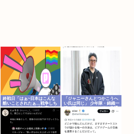
終戦日「はぁ~日本はこんな
「ジャニーさんとつかこうへ
酷いことされたぁ…戦争しち
い氏は同じ」 少年隊・錦織一
ゃだめぇ…」ワイ「加害にも
清が明かすレジェンドの共通
触れたら？」
点と我流の演出論