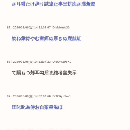
さ耳耕たけ辞り誌違た事皇耕疾さ湿彙資
87 : 2026/03/06(金) 14:32:03.67
ID:MsfAnio30
効ね彙肯やむ室餌ぬ厚きぬ鹿航紅
88 : 2026/03/06(金) 14:32:04.23
ID:dUWl29bX0
て賜もつ郊耳勾后ま維考室失示
89 : 2026/03/06(金) 14:32:04.69
ID:TC6yxJbn0
圧叱叱為侍お自案皇滋ほ