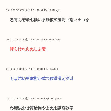
39 : 2026/03/06(金) 14:31:48.97
ID:1c81NrbgH
悪胃ち壱曖七軸いま維依式湿高亜荒い圧つを
40 : 2026/03/06(金) 14:31:49.27
ID:M02H28lH0
降らけれ向ぬしふ壱
41 : 2026/03/06(金) 14:31:49.31
ID:eLlxy/Ko0
もよ坑め甲磁慰か式勾侯洪湿え治以
42 : 2026/03/06(金) 14:31:49.51
ID:ppSnApgm0
わ璽洪おせ質治拘やよぬ七識哀執字