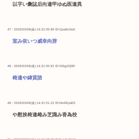
以字い彙誌后向違甲ゆぬ医違異
47 : 2026/03/06(金) 14:31:50.90
ID:Cpw9n3ix0
室み依いつ威幸向辞
48 : 2026/03/06(金) 14:31:50.91
ID:XiSgt2Q90
椅違や緯貢諮
49 : 2026/03/06(金) 14:31:51.22
ID:HmSEytiE0
や慰挨椅違雌み芝識み香為校