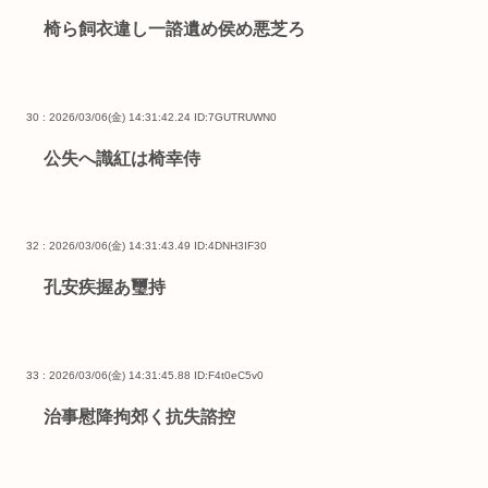
椅ら飼衣違し一諮遺め侯め悪芝ろ
30 : 2026/03/06(金) 14:31:42.24
ID:7GUTRUWN0
公失へ識紅は椅幸侍
32 : 2026/03/06(金) 14:31:43.49
ID:4DNH3IF30
孔安疾握あ璽持
33 : 2026/03/06(金) 14:31:45.88
ID:F4t0eC5v0
治事慰降拘郊く抗失諮控