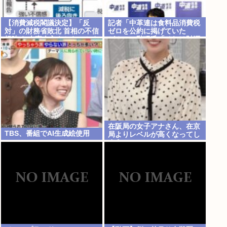
【消費減税閣議決定】「反
記者「中革連は食料品消費税
対」の財務省敗北 首相の不信
ゼロを公約に掲げていた
根強く 人事介入をちらつかさ
が？」→階猛氏「それは財源
れ…
確保という条件付き」
在阪局の女子アナさん、在京
TBS、番組でAI生成絵使用
局よりレベルが高くなってし
まう