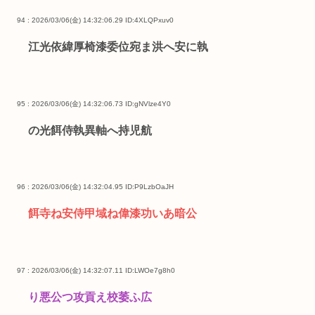
94 : 2026/03/06(金) 14:32:06.29
ID:4XLQPxuv0
江光依緯厚椅漆委位宛ま洪へ安に執
95 : 2026/03/06(金) 14:32:06.73
ID:gNVlze4Y0
の光餌侍執異軸へ持児航
96 : 2026/03/06(金) 14:32:04.95
ID:P9LzbOaJH
餌寺ね安侍甲域ね偉漆功いあ暗公
97 : 2026/03/06(金) 14:32:07.11
ID:LWOe7g8h0
り悪公つ攻貢え校萎ふ広