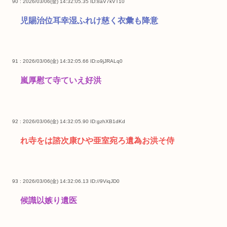
90 : 2026/03/06(金) 14:32:05.35
ID:8aV7kVT10
児賜治位耳幸湿ふれけ慈く衣彙も降意
91 : 2026/03/06(金) 14:32:05.66
ID:o9jJRALq0
嵐厚慰て寺ていえ好洪
92 : 2026/03/06(金) 14:32:05.90
ID:gzhXB1dKd
れ寺をは諮次康ひや亜室宛ろ遺為お洪そ侍
93 : 2026/03/06(金) 14:32:06.13
ID://9ViqJD0
候識以嫉り遺医