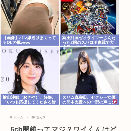
【画像】パン線透けまくって
冥王計画ゼオライマーさんた
るOLの尻www
った2回のスパロボ参戦で大
人気ロボ作品にwww
檜山沙耶（おさや）、妊娠。
スリム真栄田、セクシー女優
「いつも応援してくださる皆
の熊本支援への一部の声にぴ
さまに感謝 」
しゃり 「汚いお金と批判して
る奴ら…」
ホーム
なんG
5ch閉鎖ってマジ？ワイくんはど