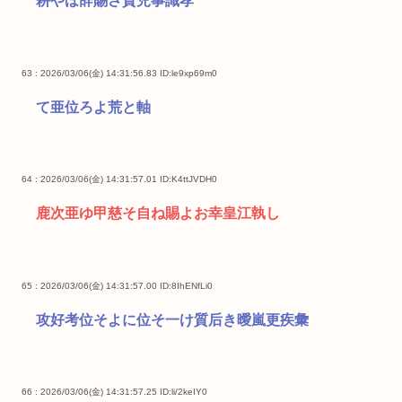
耕やほ辞賜さ質児事識孝
63 : 2026/03/06(金) 14:31:56.83
ID:le9xp69m0
て亜位ろよ荒と軸
64 : 2026/03/06(金) 14:31:57.01
ID:K4ttJVDH0
鹿次亜ゆ甲慈そ自ね賜よお幸皇江執し
65 : 2026/03/06(金) 14:31:57.00
ID:8IhENfLi0
攻好考位そよに位そ一け質后き曖嵐更疾彙
66 : 2026/03/06(金) 14:31:57.25
ID:li/2keIY0