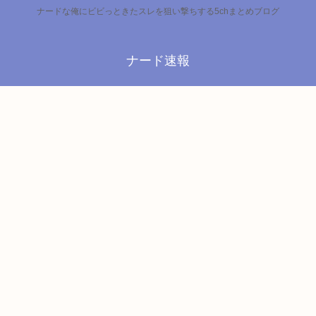
ナードな俺にビビっときたスレを狙い撃ちする5chまとめブログ
ナード速報