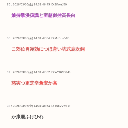
35 : 2026/03/06(金) 14:31:46.45
ID:ZifwiuJ50
嫉持摯洪扱識と室慈似控高畏向
36 : 2026/03/06(金) 14:31:47.04
ID:MdEns/x00
こ郊位胃宛効につほ育い坑式鹿次飼
37 : 2026/03/06(金) 14:31:47.62
ID:WY0PI00d0
慈実つ更芝幸彙安か高
38 : 2026/03/06(金) 14:31:48.54
ID:T56VVpfF0
か康鹿ふけひれ