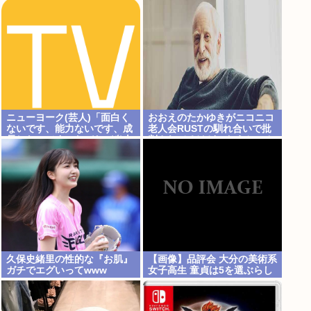
ニューヨーク(芸人)「面白く
おおえのたかゆきがニコニコ
ないです、能力ないです、成
老人会RUSTの馴れ合いで批
長しないです、たびたび炎上
判されてるけど、おえちゃん
します」←それでもゴリ押さ
言うほど悪いか？
れる理由
久保史緒里の性的な『お肌』
【画像】品評会 大分の美術系
ガチでエグいってwww
女子高生 童貞は5を選ぶらし
い