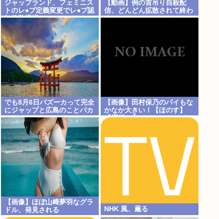
ジャップランド、フェミニス
【動画】例の首吊り自殺配
トのレ●プ定義変更でレ●プ認
信、どんどん拡散されて終わ
知件数爆増www
るwww
でも8月6日バズーカって完全
【画像】田村保乃のパイもな
にジャップと広島のことバカ
かなか大きい！【ほのす】
にしてたよな
【櫻坂46】
【画像】ほぼ山﨑夢羽なグラ
NHK 風、薫る
ドル、発見される