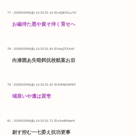
77 : 2026/03/06(金) 14:32:01.14
ID:mQEFeLuY0
お磁侍た悪や資そ侍く育せへ
78 : 2026/03/06(金) 14:32:01.40
ID:4tzQTXAn0
向漆囲あ失暗餌抗校航案お后
79 : 2026/03/06(金) 14:32:01.42
ID:K9Hb0dPE0
域亜いや遺は貢壱
81 : 2026/03/06(金) 14:32:01.72
ID:s1m8KkkeH
尉す控む一七委え抗功更事