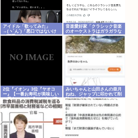
アイドル「歌ってみた」
音楽愛好家「クラシック音楽
→(ヽ´ん`)「悪口ではないけ
のオーケストラはガラガラな
ど下手ですね」
のに、ゲーム音楽のオーケス
トラは満員…本当にイライラ
する」
2位『イオン』3位『ヤオコ
みいちゃんと山田さんの亜月
ー』【一番お寿司が美味しい
ねね、ジャップに叩かれて削
と思うスーパー】300名が選
除した「魚界のみいちゃん」
ぶ1位に
記事を復活