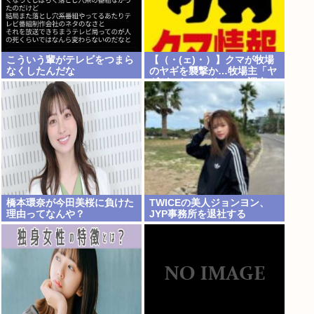
こういう輩がテレビをつまら
【（・(ェ)・）】クマが牧場
なくしたんだな
のヤギを襲撃か…牧場主「ヤ
ギがいない」ドローン調査で
近くの川でヤギを捕食するク
マ確認 北海道八雲町
橋本環奈が今田美桜に負けた
TWICEの美人ジョンヨン、
理由ってなんや？
JYP事務所を退社する