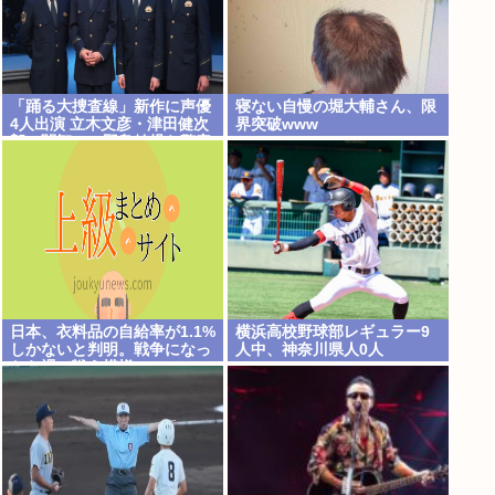
「踊る大捜査線」新作に声優
寝ない自慢の堀大輔さん、限
4人出演 立木文彦・津田健次
界突破www
郎・関智一・野島健児ら警察
庁の最高幹部役で
日本、衣料品の自給率が1.1%
横浜高校野球部レギュラー9
しかないと判明。戦争になっ
人中、神奈川県人0人
たら裸で戦う模様www