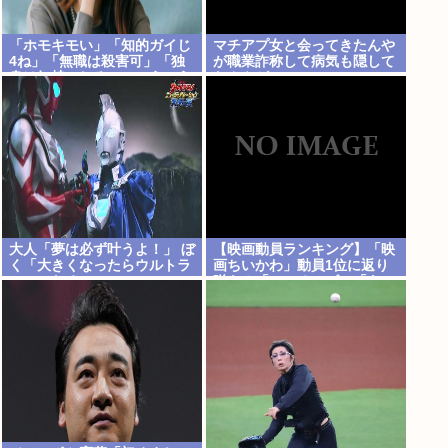
「ホモキモい」「知的ガイじ
マチアプ女と会ってきたんや
4ね」「無職は殺害可」「独
が職業詐称して病気も隠して
身は奴隷にしろ」←こういう
たんやが
こと気軽に言っちゃいけない
のかな？
大人「夢は必ず叶うよ！」 ぼ
【映画動員ランキング】「映
く「大きくなったらウルトラ
画ちいかわ」動員1位に返り
マンになる~」
咲き！「ミニオンズ」「あの
星」「ブルーロック」もラン
クイン