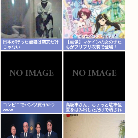
日本が行った虐殺は南京だけ
【画像】マケインの女の子た
じゃない
ちがフリフリ衣装で登場！
甘々すぎて脳がとろけちまう
ぞ
コンビニでパンツ買うやつ
高級車さん、ちょっと駐車位
www
置をはみ出しただけで晒され
るwwwWwwWWw