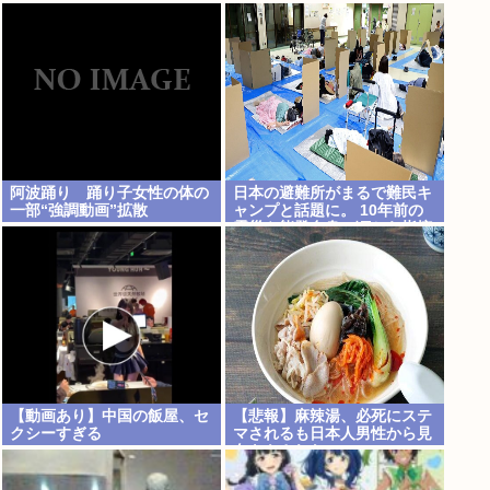
化車カスのせいで気象がシッ
チャカメッチャカ
阿波踊り 踊り子女性の体の
日本の避難所がまるで難民キ
一部“強調動画”拡散
ャンプと話題に。 10年前の
震災や能登自身の頃から指摘
されてたのになぜ改善されな
いのか？
【動画あり】中国の飯屋、セ
【悲報】麻辣湯、必死にステ
クシーすぎる
マされるも日本人男性から見
向きもされない