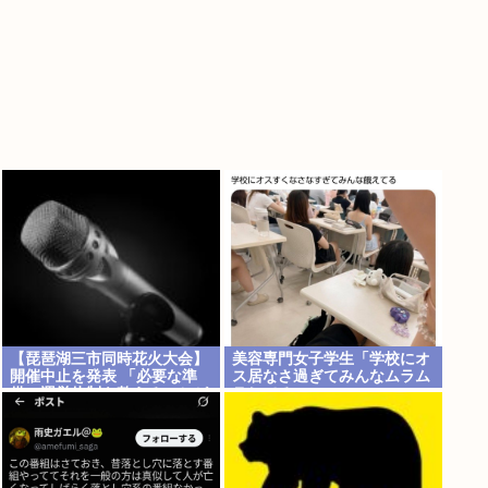
【琵琶湖三市同時花火大会】
美容専門女子学生「学校にオ
開催中止を発表 「必要な準
ス居なさ過ぎてみんなムラム
備・運営体制を整えることが
ラしてる 」
困難」 22日の開催予定…3市
は関与否定