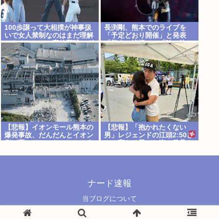
100歩譲って大相撲が神事扱
長渕剛、熊本でのライブを
いで女人禁制なのはまだ理解
「予定どおり開催」と発表
できるとして、高校野球のグ
「熊本の皆様へ」「強い決
ラウンドが女人禁制だったの
意」のメッセージ&寄付も表
はマジ意味わからん
明
【悲報】イオンモール熊本の
【悲報】「抱かれたくない
爆発事故、だんだんとイオン
男」レジェンドの江頭2:50さ
側が悪いんじゃないかという
ん、変わり果てた姿で発見さ
世論になってしまう
れるwww
ナード速報
当ブログについて
© 2021 ナード速報.