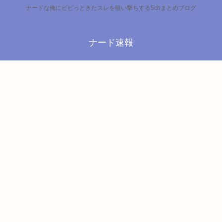
ナードな俺にビビっときたスレを狙い撃ちする5chまとめブログ
ナード速報