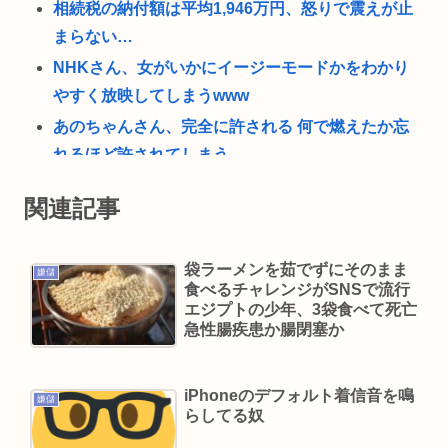
相続税の納付額は平均1,946万円、怒りで震えが止
まらない…
NHKさん、女がいかにイージーモードかをわかり
やすく放映してしまうwww
あのちゃんさん、完全に許される 何で燃えたか忘
れるほど許されてしまう
愛知県最強のスーパー、満場一致で決まる
関連記事
『スパイダーマン:ブランドニューデイ』が興行収
入2622億円に到達！2週目も好調に推移へ
袋ラーメンを茹でずにそのまま
嫌儲
とんがりコーン、本日から68g→62gに実質値上げ
食べるチャレンジがSNSで流行
発売48年で初の箱縮小 メーカー「CO2も1067トン
エジプトの少年、3袋食べて死亡
急性腸疾患か腸閉塞か
削減できます笑」
ジャンポケ斎藤、懲役7年求刑の翌週にバームクー
ヘン手渡し販売、反省の色なしとX民に批判される
iPhoneのデフォルト着信音を鳴
嫌儲
らしてる奴
マチアプ女と会ってきたんやが職業詐称して病気