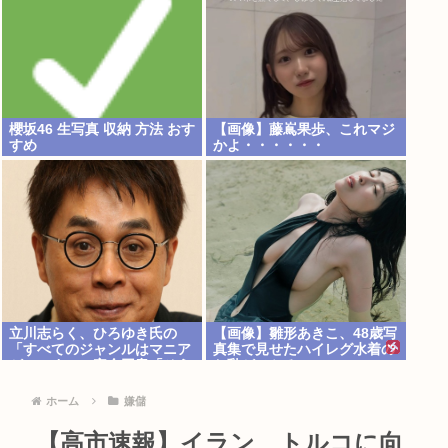
櫻坂46 生写真 収納 方法 おす
【画像】藤嶌果歩、これマジ
すめ
かよ・・・・・・
立川志らく、ひろゆき氏の
【画像】雛形あきこ、48歳写
「すべてのジャンルはマニア
真集で見せたハイレグ水着の
がつぶす」に完全同意「そう
お乳がヌケる
いう連中が落語をつぶす」
ホーム
嫌儲
【高市速報】イラン、トルコに向