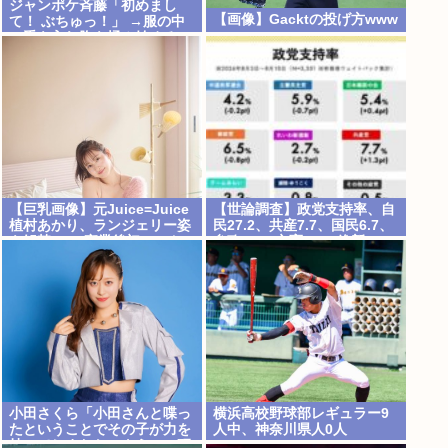
ジャンポケ斉藤「初めまし
【画像】Gacktの投げ方www
て！ ぶちゅっ！」 →服の中
に手を入れ胸を揉み始める。
これ異常者だろ(´・ω・`)
【巨乳画像】元Juice=Juice
【世論調査】政党支持率、自
植村あかり、ランジェリー姿
民27.2、共産7.7、国民6.7、
を解禁www卒業後初フォト
参政6.5、立憲5.9、維新5.4、
ブックでSEXY下着ショット
中道4.2、保守3.4、チみ3.3、
を大胆披露！！
公明2.7、れ2.7
小田さくら「小田さんと喋っ
横浜高校野球部レギュラー9
たということでその子が力を
人中、神奈川県人0人
持ってしまわないように、研