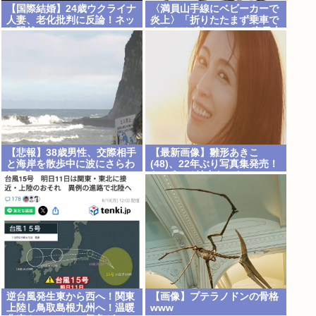
【国際結婚】24歳ウクライナ
〈満員山手線にベビーカーで
人妻、老化批判に反論！ネッ
炎上〉「折りたたまず乗車で
ト騒然
きる」はずなのに…JR東日本
が示した見解
【悲報】38歳男性、交際相手
【最新画像】雛形あきこ
と海岸を散歩中に波にさらわ
(48)、22年ぶり写真集発売！
れ死亡
お●ぱいは健在だった！
逆台風発生東から西へ！関東
【画像】プテラノドンの骨格
上陸し鳥取島根九州へ！温暖
www