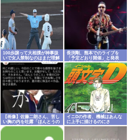
修生とは喋らないようにして
る」
100歩譲って大相撲が神事扱
長渕剛、熊本でのライブを
いで女人禁制なのはまだ理解
「予定どおり開催」と発表
できるとして、高校野球のグ
「熊本の皆様へ」「強い決
ラウンドが女人禁制だったの
意」のメッセージ&寄付も表
はマジ意味わからん
明
【画像】佐藤二朗さん、苦し
イニDの作者、機械はあんな
い胸の内を吐露「ほんとうの
に上手に描けるのにさ
ことを言えなくて悔しい」