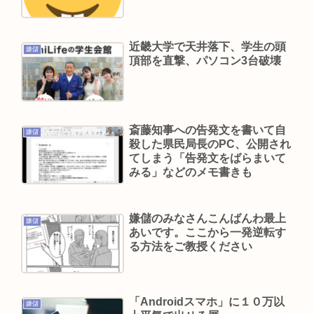
も隠してたんやが
旦那「あっ、托卵された！」って分かるもんな
の？ ぜってー分かんないだろ。
近畿大学で天井落下、学生の頭
嫌儲
頂部を直撃、パソコン3台破壊
5人産んだ辻希美 2人に病気があることを告白 その
病名とは？
【映画動員ランキング】「映画ちいかわ」動員1位
に返り咲き！「ミニオンズ」「あの星」「ブルー
斎藤知事への告発文を書いて自
嫌儲
殺した県民局長のPC、公開され
ロック」もランクイン
てしまう「告発文をばらまいて
【正論】産経「前代未聞の無責任男、石破茂」
みる」などのメモ書きも
Powered by livedoor 相互RSS
嫌儲のみなさんこんばんわ最上
嫌儲
あいです。ここから一発逆転す
る方法をご教授ください
「Androidスマホ」に１０万以
嫌儲