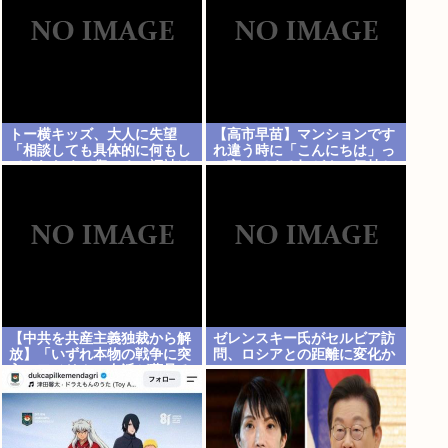
トー横キッズ、大人に失望
【高市早苗】マンションです
「相談しても具体的に何もし
れ違う時に「こんにちは」っ
てくれなくて傷つく。福祉は
て言ってくる奴がクソ気持ち
自由が奪われる」
悪い。話しかけてくんなよ
【中共を共産主義独裁から解
ゼレンスキー氏がセルビア訪
放】「いずれ本物の戦争に突
問、ロシアとの距離に変化か
入」アメリカの右派が夢見る
〈露骨に交戦的〉なシナリオ