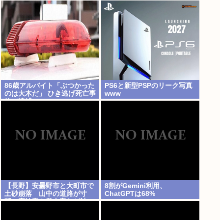
要」と言われ発狂
86歳アルバイト「ぶつかった
PS6と新型PSPのリーク写真
のは大木だ」 ひき逃げ死亡事
www
故で逮捕
【長野】安曇野市と大町市で
8割がGemini利用、
土砂崩落 山中の道路が寸
ChatGPTは68%
断 宿泊客や登山客など計
400人近くが孤立か 土石流
で橋が流されたとの情報も