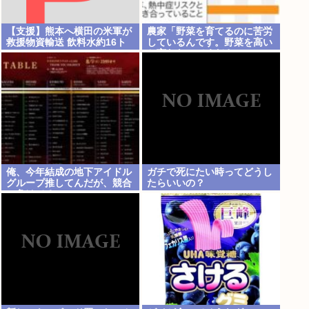
【支援】熊本へ横田の米軍が
農家「野菜を育てるのに苦労
救援物資輸送 飲料水約16ト
しているんです。野菜を高い
ン
と言わないでください。」
俺、今年結成の地下アイドル
ガチで死にたい時ってどうし
グループ推してんだが、競合
たらいいの？
に負けてる。