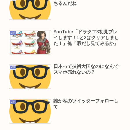
ちるんだね
い小さいのがいるのになんで猫はみんな同じ大き
さなの？」
ガチで死にたい時ってどうしたらいいの？
YouTube「ドラクエ3初見プレ
新しいキーボード買いたいんだけど、今のキーボ
VIP
イします！1と2はクリアしまし
ード壊れなくて買う理由が見つからない
た！」俺「暇だし見てみるか」
「世界唯一の被爆国は北朝鮮」と主張し、チラシ
を配布する輩が発生
日本って技術大国なのになんで
及川光博、56歳の “おめでた婚” に祝福続々 SNS
VIP
スマホ売れないの？
では「檀れいと離婚してたの？」驚く声も
【世論調査】ウクライナ戦争を特に支持する属
性。男性・高齢者・富裕層・モスクワ在住・主な
情報源テレビ
誰か私のツイッターフォローし
VIP
て
楽しんご、神田うのの印象を率直に吐露「あまり
にも素っ気ない態度を取られて寂しい」
A💕V女優『瀬戸環奈』、パチ●コ屋にイベント来