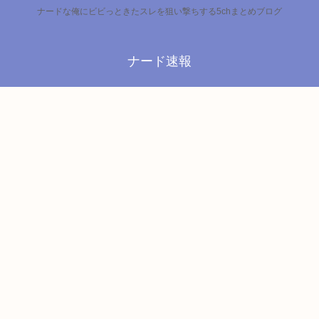
ナードな俺にビビっときたスレを狙い撃ちする5chまとめブログ
ナード速報