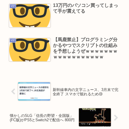
店し、弱男が大集結www 👉
13万円のパソコン買ってしまっ
VIP
て手が震えてる
Powered by livedoor 相互RSS
【馬鹿禁止】プログラミング分
VIP
かるやつでスクリプトの仕組み
を予想しようぜｗｗｗｗｗｗｗ
ｗｗｗｗｗｗｗｗｗｗｗ
新幹線車内の文字ニュース、3月末で完
全終了 スマホで観れるため😢
懐かしのSLG「信長の野望・全国版」
(FC版)がPS5とSwitch2で配信へ 800円