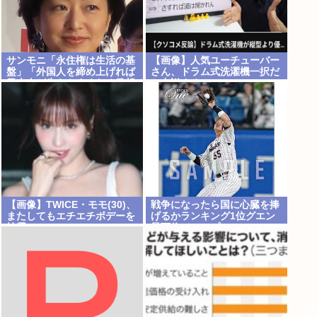
サンモニ「永住権は生活の基
【画像】人気ユーチューバー
盤」「外国人を締め上げれば
さん、ドラム式洗濯機一択だ
日本人が生きやすくなる発想
と力説する
間違い」「ヘイト」
【画像】TWICE・モモ(30)、
戦争になったら国に心臓を捧
またしてもエチエチボデーを
げるかランキング1位グエン
披露www
最下位ジャップ