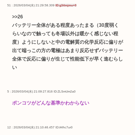
51 : 2026/03/04(水) 21:29:58.309
ID:g34mjmu+0
>>26
バッテリー全体がある程度あったまる（30度弱く
らいなので触っても冬場以外は暖かく感じない程
度）ようにしないと中の電解質の化学反応に偏りが
出て端っこの方の電極はあまり反応せずバッテリー
全体で反応に偏りが生じて性能低下が早く進むらし
い
5 : 2026/03/04(水) 21:09:27.816
ID:ZLSmUm2a0
ポンコツがどんな基準かわからない
12 : 2026/03/04(水) 21:10:46.457
ID:iH/hc7ur0