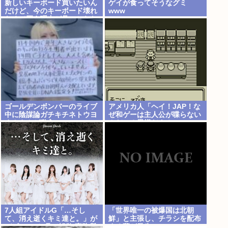
新しいキーボード買いたいん
ゲイが食ってそうなグミ
だけど、今のキーボード壊れ
www
なくて買う理由が見つからな
い
ゴールデンボンバーのライブ
アメリカ人「ヘイ！JAP！な
中に陰謀論ガチキチネトウヨ
ぜ和ゲーは主人公が喋らない
まんさんが乱入www
んだい？異様だよ？」
7人組アイドルG「…そし
「世界唯一の被爆国は北朝
て、消え逝くキミ達と。」が
鮮」と主張し、チラシを配布
デビュー3か月で解散 事務所
する輩が発生