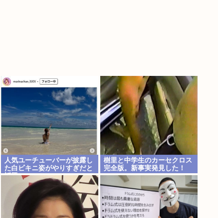
人気ユーチューバーが披露し
樹里と中学生のカーセクロス
た白ビキニ姿がやりすぎだと
完全版。新事実発見した！
話題に