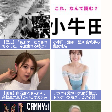
が事業継続困難なため
【歴史】「ああァ、だまされ
小牛田・涌谷・登米 宮城県の
ちゃった。今度生れる時はア
難読地名
メリカへ生れるぞ」 22歳で
戦死した特攻隊員が出撃前の
日記に残した”本音”
【画像】白石麻衣さん(34)、
デカパイ元NHK気象予報士、
高校生の息子がいるオカンみ
ドスケベ水着グラビア公開
たいになってしまう