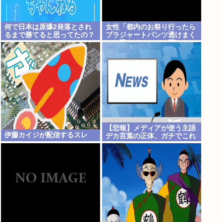
何で日本は原爆2発落とされ
女性「都内のお祭り行ったら
るまで勝てると思ってたの？‎
ブラジャートパンツ透けまく
✈
った恐らくSHEINで買ったペ
ラペラの浴衣着てる女の子が
いる」
【悲報】メディアが使う主語
伊藤カイジが配信するスレ
デカ言葉の正体、ガチでこれ
だったwww