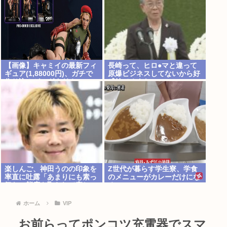
【画像】キャミイの最新フィ
長崎って、ヒロ●マと違って
ギュア(1,88000円)、ガチで
原爆ビジネスしてないから好
作り込みがエグすぎる
感持てるよな
楽しんご、神田うのの印象を
Z世代が暮らす学生寮、学食
率直に吐露「あまりにも素っ
のメニューがカレーだけにな
気ない態度を取られて寂し
る
い」
ホーム
VIP
お前らってポンコツ充電器でスマ