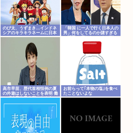
のび太、うずまき…インドネ
「韓国 に一人で行く日本人の
シアのキラキラネームに日本
男」何をしてるのか謎すぎる
のアニメ
と話題に 言われてみれば確か
にそうだよな…
高市早苗、歴代首相恒例の夏
お前らって｢本物の塩｣を食べ
の外遊はしないことを表明 働
たことないよな
かず連日終日公邸のもよう