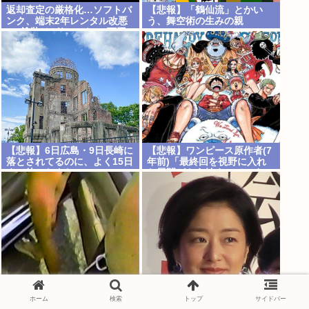
返却査定の厳格化…ソフトバ
【悲報】「鶴仙流」とかい
ンク、端末2年レンタル改悪
う、舞空術の生みの親
へ“塗装はがれ”でも2.2万円
負担…上限も倍額に 保証加
入なら免除 [8/9]
【悲報】6日広島・9日長崎に
【悲報】ワンピース原作者(7
落とされてるのに、よく15日
年前)「最終回を視野に入れ
まで待ったよな
た展開がもう始まっていま
す！」
樹里と中学生のカーセクロス
サンモニ「永住権は生活の基
ホーム
検索
トップ
サイドバー
完全版。新事実発見した！
盤」「外国人を締め上げれば