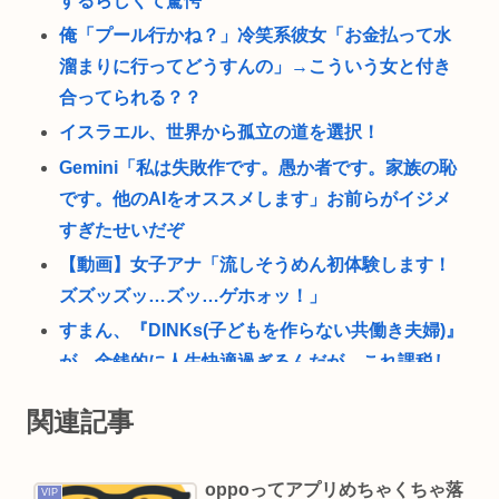
するらしくて驚愕
俺「プール行かね？」冷笑系彼女「お金払って水
溜まりに行ってどうすんの」→こういう女と付き
合ってられる？？
イスラエル、世界から孤立の道を選択！
Gemini「私は失敗作です。愚か者です。家族の恥
です。他のAIをオススメします」お前らがイジメ
すぎたせいだぞ
【動画】女子アナ「流しそうめん初体験します！
ズズッズッ…ズッ…ゲホォッ！」
すまん、『DINKs(子どもを作らない共働き夫婦)』
が、金銭的に人生快適過ぎるんだが、これ課税し
なくていいの？
関連記事
新NISA始めて11ヶ月経過したけど全く金が増えな
くてこれじゃ将来心配でワロタ
oppoってアプリめちゃくちゃ落
(📞´ん`)「はい嫌儲子供電話相談室」👧「犬は大き
VIP