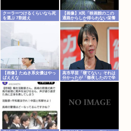
クーラーつけるくらいなら死
【画像】X民「映画館のこの
を選ぶ 7割超え
通路からしか得られない栄養
ってあると思う」 共感できる
と話題にwww
【画像】たぬき系女優はやっ
高市早苗「寝てない」それは
ぱええな
分かったが「徹夜したので辛
くて宿題やってません」って
言う奴高市早苗以外に見たこ
とないのだが