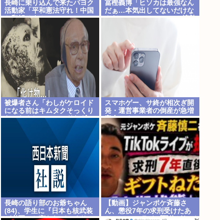
長崎に乗り込んで来たパヨク
冨樫義博「ヒソカは最強なん
活動家「平和憲法守れ！中国
だぁ…本気出してないだけな
と和解せよ！」
んだぁ…」 こいつのこの情熱
なんなの？
被爆者さん「わしがケロイド
スマホゲー、サ終が相次ぎ開
になる前はキムタクそっくり
発・運営事業者の倒産が急増
たったんじゃ」ハードなギャ
完全にオワコンか
グをかます
長崎の語り部のお爺ちゃん
【動画】ジャンポケ斉藤さ
(84)、学生に『日本も核武装
ん、懲役7年の求刑受けたあ
が必要』と言われびっくり
とのTikTokライブ配信がヤバ