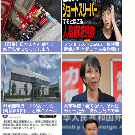
【画像】日本人さん 銀だこ
メンタリストDaiGo、短時間
88円乞食になってしまう
睡眠が引き起こす人格崩壊の
5段階を解説…最初に壊れる
のは眠気ではなく「心の余
白」
41歳無職男「マジあいつら
高市早苗「寝てない」それは
(両親)56すわ」と妹にメール
分かったが「徹夜したので辛
→妹が両親にメール転送→両
くて宿題やってません」って
親が警察に相談→無職おじ逮
言う奴高市早苗以外に見たこ
捕
とないのだが