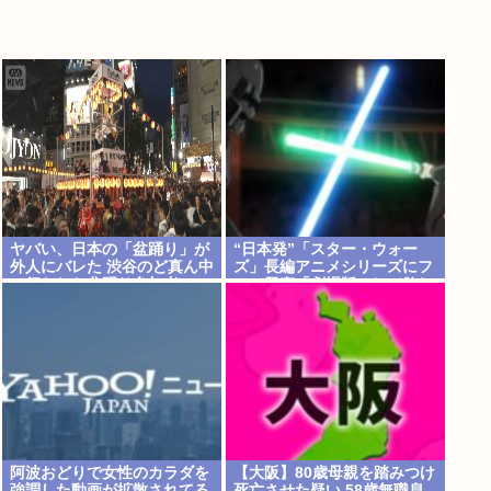
ヤバい、日本の「盆踊り」が
“日本発”「スター・ウォー
外人にバレた 渋谷のど真ん中
ズ」長編アニメシリーズにフ
で行われた盆踊り参加者
ァン興奮「劇場版にして欲し
67000人のうち20000人が外
い」「艦隊戦も派手で面白
人、ダンシングヒーローに熱
い」
狂
阿波おどりで女性のカラダを
【大阪】80歳母親を踏みつけ
強調した動画が拡散されてる
死亡させた疑い 58歳無職息