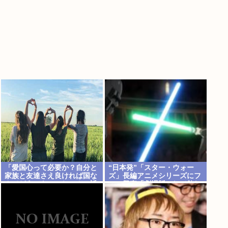
「愛国心って必要か？自分と
“日本発”「スター・ウォー
家族と友達さえ良ければ国な
ズ」長編アニメシリーズにフ
んてどうでもいいじゃん。近
ァン興奮「劇場版にして欲し
所のコンビニの方がまだ大切
い」「艦隊戦も派手で面白
だわ」7万いいね
い」