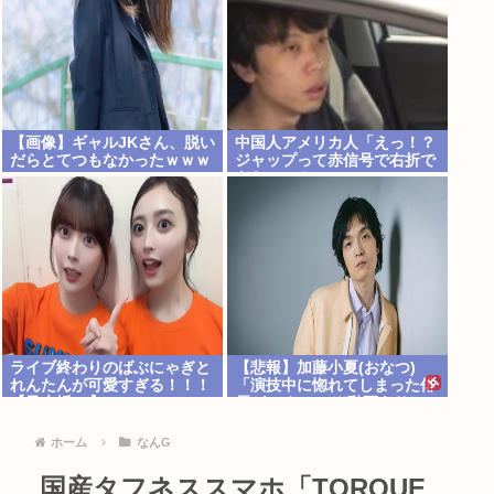
【画像】ギャルJKさん、脱い
中国人アメリカ人「えっ！？
だらとてつもなかったｗｗｗ
ジャップって赤信号で右折で
きないの？」
ライブ終わりのばぶにゃぎと
【悲報】加藤小夏(おなつ)
れんたんが可愛すぎる！！！
「演技中に惚れてしまった俳
【乃木坂46】
優がいる」 （※動画あり）
ホーム
なんG
国産タフネススマホ「TORQUE