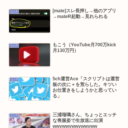
7人組アイドル、グループ名通り？結成5カ月で
[mate]スレ長押し→他のアプリ
「消え逝く」電撃解散…メンバーは給料未払い告
なんG
→mateR起動→見れられる
白
古田敦也がこの歳までずっとタレント消費されて
る現実やばない？
もこう（YouTube月700万kick
【訃報】昭和の大女優・小川真由美（享年86）が
なんG
月130万円）
鹿児島で3月に死去していた 実娘が明かす「毒母」
の素顔と空白の晩年
ジャンポケ斎藤、乞食ライバーと化し正式に終わ
る
5ch運営Ace「スクリプトは運営
なんG
板の次に＋を荒らした。キツい
お仕置きをしようかと思ってい
Powered by livedoor 相互RSS
る」
三浦瑠璃さん、ちょっとエッチ
なんG
な喪服姿で生放送に出演
wwywwywwywwyww