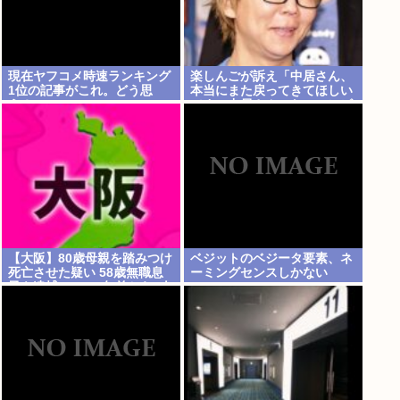
現在ヤフコメ時速ランキング
楽しんごが訴え「中居さん、
1位の記事がこれ。どう思
本当にまた戻ってきてほしい
う？
です。中居さんいないテレビ
は…」
【大阪】80歳母親を踏みつけ
ベジットのベジータ要素、ネ
死亡させた疑い 58歳無職息
ーミングセンスしかない
子を逮捕 13～14年前から2人
暮らし「介護疲れで日常的に
暴行」 岬町