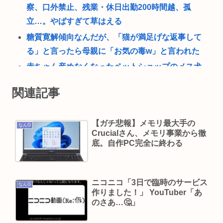
察、口外禁止、残業・休日出勤200時間越、孤
立…。やばすぎて草はえる
糖質寛解傾向なんだが、「猫が満足げな返事して
る」と言ったら母親に「お気の毒w」と言われた
赤ちゃん産めなくなったペットショップのメス犬
さん（6）里親募集されてしまうwww
関連記事
おっさんのハーフパンツ、否定派が7割。女性「お
っさんのすね毛なんて見たくないじゃないですか
【ガチ悲報】メモリ最大手の
w」
なんG
Crucialさん、メモリ事業から徹
現在ヤフコメ時速ランキング1位の記事がこれ。ど
底。自作PC完全に終わる
う思う？
ベジットのベジータ要素、ネーミングセンスしか
ニコニコ「3日で臨時のサービス
ない
なんG
作りました！」 YouTuber「あ
クーラーつけるくらいなら死を選ぶ 7割超え
のさあ…🤔」
渡邊渚さん、意味深フォトwww