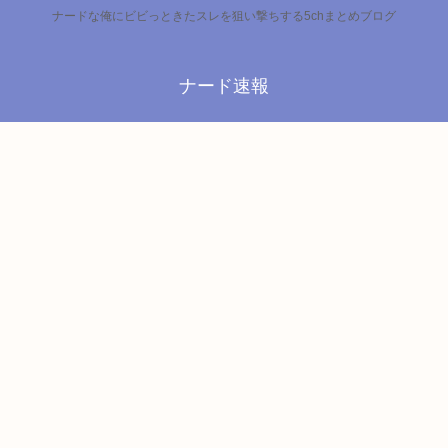
ナードな俺にビビっときたスレを狙い撃ちする5chまとめブログ
ナード速報