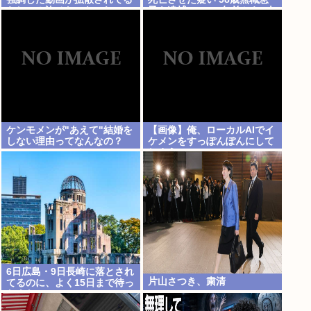
らしい！許せないなこれ
子を逮捕 13～14年前から2人
暮らし「介護疲れで日常的に
暴行」 岬町
ケンモメンが"あえて"結婚を
【画像】俺、ローカルAIでイ
しない理由ってなんなの？
ケメンをすっぽんぽんにして
しまうwww
6日広島・9日長崎に落とされ
片山さつき、粛清
てるのに、よく15日まで待っ
たよな