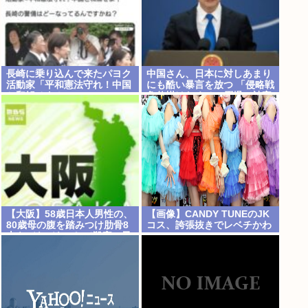
長崎に乗り込んで来たパヨク
中国さん、日本に対しあまり
活動家「平和憲法守れ！中国
にも酷い暴言を放つ 「侵略戦
と和解せよ！」
争仕掛けたくせに原爆で被害
者ビジネスするな」
【大阪】58歳日本人男性の、
【画像】CANDY TUNEのJK
80歳母の腹を踏みつけ肋骨8
コス、誇張抜きでレベチかわ
本をバキバキにして殺害。子
いいwww
供を産んだ結末がこれなら少
【Pickup08082959】
子化仕方ないね