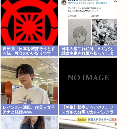
すぎると話題にwww
自民党「日本を滅ぼそうとす
日本人艦これ絵師、AI絵だと
る統一教会のいいなりです
誹謗中傷され筆を折ってしま
w」 お前らがコイツを支持す
う
る理由w
レインボー池田、超美人女子
【画像】松本いちかさん、メ
アナと結婚www
スガキの分際でカルバンクラ
イン下着を着てしまうwww