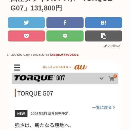
G07」131,800円
2026/3/3
1 : 2026/03/03(火) 16:05:33.58
ID:8qmDYxaG00303