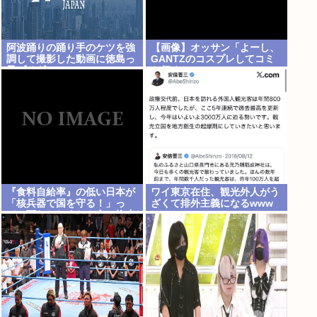
阿波踊りの踊り手のケツを強
【画像】オッサン「よーし、
調して撮影した動画に徳島っ
GANTZのコスプレしてコミ
子ブチギレ
ケ行くかー」
『食料自給率』の低い日本が
ワイ東京在住、観光外人がう
「核兵器で国を守る！」っ
ざくて排外主義になるwww
て、頭おかしくね？食べ物止
められたら終わりじゃん