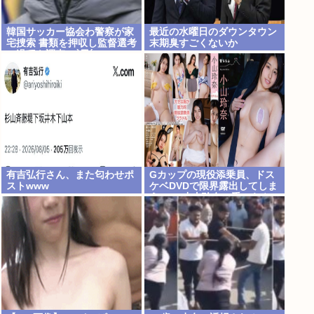
韓国サッカー協会わ警察が家
最近の水曜日のダウンタウン
宅捜索 書類を押収し監督選考
末期臭すごくないか
の過程を調査 <\`皿´>
有吉弘行さん、また匂わせポ
Gカップの現役添乗員、ドス
ストwww
ケベDVDで限界露出してしま
うwww小山玲奈、手ぶらや
極小ビキニで大放出！！新作
「聖なる山」の動画＆画像ま
とめ！