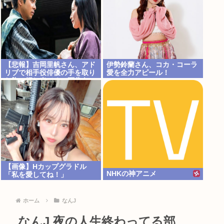
【悲報】吉岡里帆さん、アド
伊勢鈴蘭さん、コカ・コーラ
リブで相手役俳優の手を取り
愛を全力アピール！
お胸に押し当てる（画像あ
り）
【画像】Hカップグラドル
NHKの神アニメ
「私を愛してね！」
ホーム
なんJ
なんJ 夜の人生終わってる部