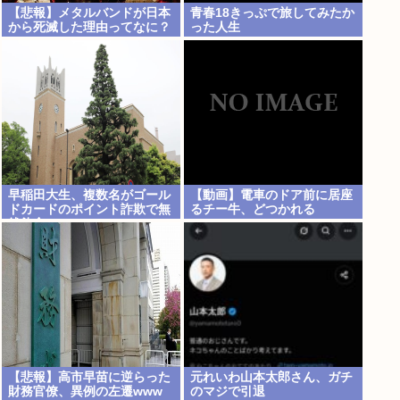
【悲報】メタルバンドが日本
青春18きっぷで旅してみたか
から死滅した理由ってなに？
った人生
早稲田大生、複数名がゴール
【動画】電車のドア前に居座
ドカードのポイント詐欺で無
るチー牛、どつかれる
銭飲食
【悲報】高市早苗に逆らった
元れいわ山本太郎さん、ガチ
財務官僚、異例の左遷www
のマジで引退