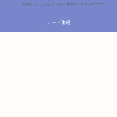
ナードな俺にビビっときたスレを狙い撃ちする5chまとめブログ
ナード速報