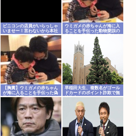
ビニコンの店員がいらっしゃ
ウミガメの赤ちゃんが海に入
いませー！言わないから本社
ることを手伝った動物愛誤の
にクレームいれてやりました
偽善者、最悪の結末を迎える
よ！www
【胸糞】ウミガメの赤ちゃん
早稲田大生、複数名がゴール
が海に入ることを手伝った偽
ドカードのポイント詐欺で無
善者、最悪の行動だったこと
銭飲食
が判明