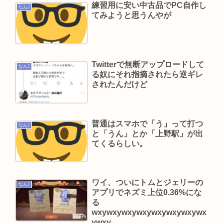
練習用に安い中古品でPC自作し
る
なんJ
てみようと思うんやが
「なぜ性行為の許諾をとらなかったんですか？」
ジャンポケ斉藤「なぜとる必要があるんで
す？！」
ここ数年「どっちもどっち」とか「まだわからな
Twitterで無断アップロードして
なんJ
る奴にそれ指摘されたら逆ギレ
いから叩くな」とかゆうチキン野郎が増えたけど
されたんだけど
どっから来たの？(´・ω・`)
立川志らく、ヒカルを弟子にしたことへの「談志
が泣いてるぞ」の声を”一言”でピシャリ
普通はスマホで「う」って打つ
なんJ
と「うん」とか「上野駅」が出
【動画】手術中に熊本地震直撃やばすぎwww
てくるらしい。
影山優佳、フォトエッセイが販売から 5日で重版決
定！未公開ランジェリーカットを公開
三山凌輝が妻・趣里との「キス・濡れ場禁止ルー
ワイ、ついにトムとジェリーの
なんJ
アプリでネズミ上位0.36%にな
ル」を破って既婚の元宝塚女優・花乃まりあと連
る
日密会《直撃後にもホテルへ…》
wxywxywxywxywxywxywxywx
ywxy