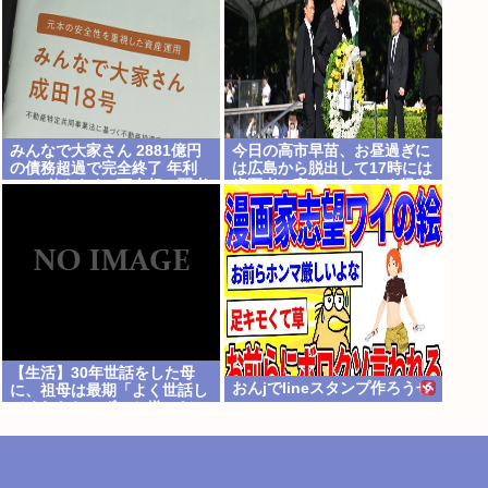
みんなで大家さん 2881億円
今日の高市早苗、お昼過ぎに
の債務超過で完全終了 年利
は広島から脱出して17時には
7%に釣られた3万人超の弱者
歯医者に寄ってそのまま帰宅
の老後資金2000億円が消滅
【生活】30年世話をした母
おんjでlineスタンプ作ろうぜ
に、祖母は最期「よく世話し
てくれたね。ずっと嫌いだっ
たのが残念だよ」と言って死
んだ