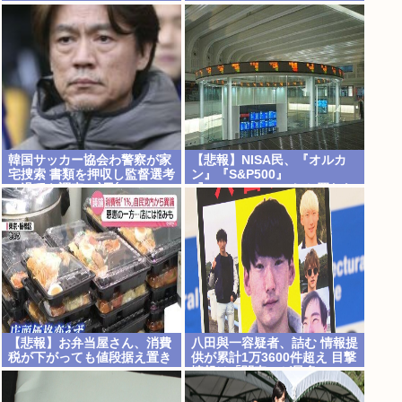
韓国サッカー協会わ警察が家
【悲報】NISA民、『オルカ
宅捜索 書類を押収し監督選考
ン』『S&P500』
の過程を調査 <\`皿´>
『NASDAQ100』しか買わな
い
【悲報】お弁当屋さん、消費
八田與一容疑者、詰む 情報提
税が下がっても値段据え置き
供が累計1万3600件超え 目撃
情報は「関東」が最多