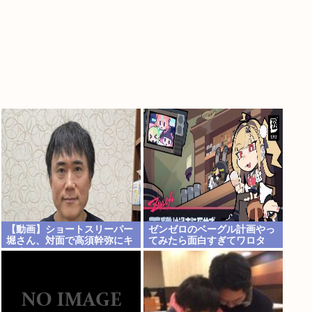
【動画】ショートスリーパー
ゼンゼロのベーグル計画やっ
堀さん、対面で高須幹弥にキ
てみたら面白すぎてワロタ
レる
www