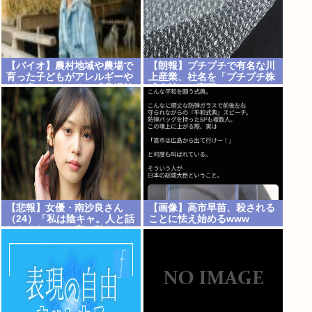
【バイオ】農村地域や農場で
【朗報】プチプチで有名な川
育った子どもがアレルギーや
上産業、社名を「プチプチ株
ぜん息になりにくい「農場効
式会社」に変更www
果」を引き起こす細菌が判明
【悲報】女優・南沙良さん
【画像】高市早苗、殺される
（24）「私は陰キャ。人と話
ことに怯え始めるwww
したくないので家に引きこも
ってPCでアニメを観ていた
い」・・・・・・・・・