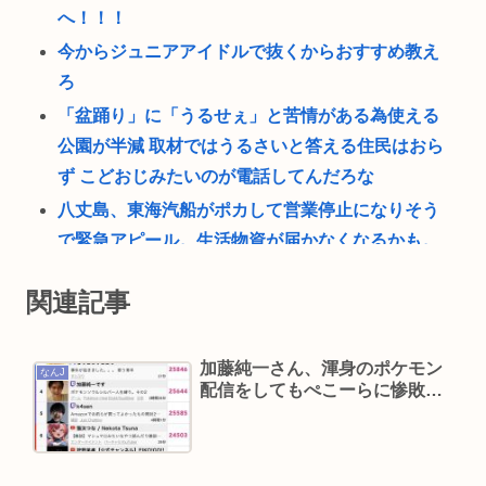
へ！！！
今からジュニアアイドルで抜くからおすすめ教え
ろ
「盆踊り」に「うるせぇ」と苦情がある為使える
公園が半減 取材ではうるさいと答える住民はおら
ず こどおじみたいのが電話してんだろな
八丈島、東海汽船がポカして営業停止になりそう
で緊急アピール。生活物資が届かなくなるかも。
アシタバ以外に食うものがねえ
関連記事
南アルプス全山縦走はいいぞぉ！1週間あればケモ
民でも出来る！お盆休みにやってみなイカ？
加藤純一さん、渾身のポケモン
青春18きっぷで旅してみたかった人生🚞
なんJ
配信をしてもぺこーらに惨敗…
ビニコンの店員がいらっしゃいませー！言わない
から本社にクレームいれてやりましたよ！www
【動画】電車のドア前に居座るチー牛、どつかれ