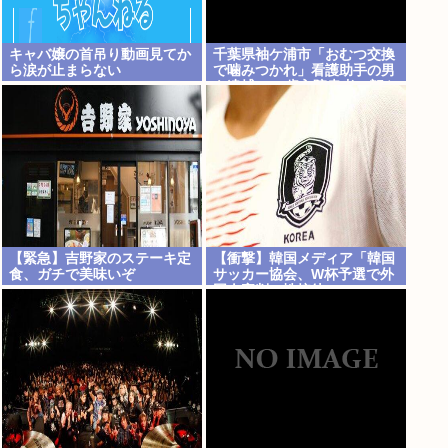
キャバ嬢の首吊り動画見てか
千葉県袖ケ浦市「おむつ交換
ら涙が止まらない
で噛みつかれ」看護助手の男
を逮捕 90歳入院患者の顔や
腹を殴るなどケガさせた疑
い [8/6]
【緊急】吉野家のステーキ定
【衝撃】韓国メディア「韓国
食、ガチで美味いぞ
サッカー協会、W杯予選で外
国人審判に性接待」