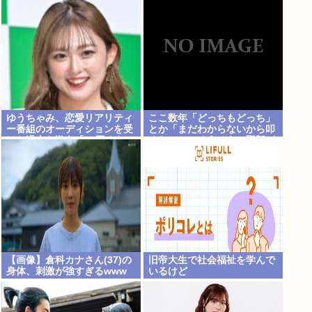
ゆうちゃみ、恋愛リアリティ
ここ数年「どっちもどっち」
ー番組のオーディションを受
とか「まだわからないから叩
けた過去を激白「10回くらい
くな」とかゆうチキン野郎が
落ちてるんです」
増えたけどどっから来たの？
(´・ω・`)
【画像】倉科カナさん(37)の
旧帝大生で社会福祉を学んで
身体、刺激が強すぎるwww
いるけど