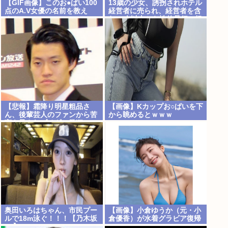
【GIF画像】このお●ぱい100
13歳の少女、誘拐されホテル
点のA.V女優の名前を教え
経営者に売られ、経営者を含
ろ！
む30人以上から性的暴行。怒
った群集が折檻(動画有)。ホ
テルはブルドーザーで撤去
【悲報】霜降り明星粗品さ
【画像】Kカップお○ぱいを下
ん、後輩芸人のファンから苦
から眺めるとｗｗｗ
言を呈されブチギレ発狂…
奥田いろはちゃん、市民プー
【画像】小倉ゆうか（元・小
ルで18m泳ぐ！！！【乃木坂
倉優香）が水着グラビア復帰
46】
www