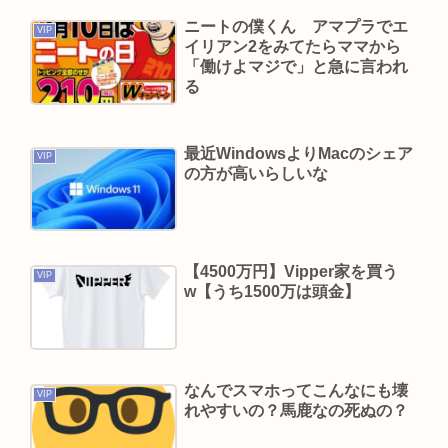
嫌儲やってる中学生やけど、ババア（母親）の昼
ニートの僕くん アマプラでエ
VIP
飯が手抜きすぎてキレそう
イリアン2をみてたらママから
KIINA.こと氷川きよしさん、ライブを前にあたシ
「働けよマジで」と急に言われ
る
コ欲全開www
ショートスリーパー堀さん、高須クリニックに医
学的に詰められてガチ切れwww
最近WindowsよりMacのシェア
VIP
の方が高いらしいな
おぎやはぎ嘆く パーカー、ハーフパンツに続きボ
ディーバッグも”ダサい”論争に「なんでおじさん
だけ言われるの？」
「OMANNEKO」がプラモデルになった！”刺さる
【4500万円】Vipper家を買う
VIP
w【うち1500万は頭金】
要素”をふんだんに盛り自衛隊公式😲
夏休み全く面白くないんだが
楽しんご “元ジャンポケ斉藤慎二被告求刑懲役7
年”に私見…
なんでスマホってこんなにも壊
VIP
れやすいの？馬鹿なの死ぬの？
Powered by livedoor 相互RSS