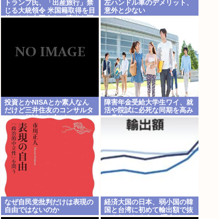
トランプ氏、「出産旅行」禁
左ハンドル車のデメリット、
じる大統領令 米国籍取得を目
意外と少ない
的とした中国人らの渡米を問
題視
投資とかNISAとか素人なん
障害年金受給大学生ワイ、就
だけど三井住友のコンサルタ
活や院試に必死な同期を高み
ントに相談した方がいいの
の見物www
か？
なぜ自民党批判だけは表現の
経済大国の日本、弱小国の韓
自由ではないのか
国と台湾に初めて輸出額で抜
かされてしまう… 理由はジャ