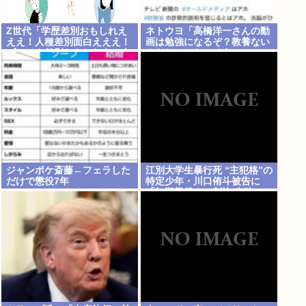
Z世代「学歴差別おもしれえ
ネトウヨ「高橋洋一さんの動
ええ！人種差別面白えええ！
画は勉強になるぞ？教養ない
ブサイク差別おもしれえ！人
んだね、かわいそう」
を馬鹿にするの面白ええ
え！」
ジャンポケ斎藤←フェラした
江別大学生暴行死 “主犯格”の
だけで懲役7年
特定少年・川口侑斗被告に
「無期懲役」の判決 当時17
歳少年に「懲役30年」の判決