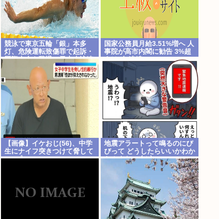
競泳で東京五輪「銀」本多
国家公務員月給3.51%増へ 人
灯、危険運転致傷罪で起訴・
事院が高市内閣に勧告 3%超
国際大会を辞退…日本水泳連
えは2年連続
盟「報告が遅れお詫び」
【画像】イケおじ(56)、中学
地震アラートって鳴るのにび
生にナイフ突きつけて脅して
びって どうしたらいいかわか
レ●プwww
らんよな(ヽ´ん`)