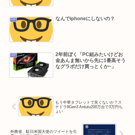
なんでiphoneにしないの？
VIP
2年前ぼく「PC組みたいけどお
VIP
金あんま無いから先に1番高そう
なグラボだけ買っとくか~」
もう中華タブレットで良くないか？ス
ナドラ8Gen3 Antutu200万台で3万円ち
ょい
外務省、駐日米国大使のツイートを引