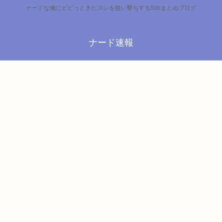
ナードな俺にビビっときたスレを狙い撃ちする5chまとめブログ
ナード速報