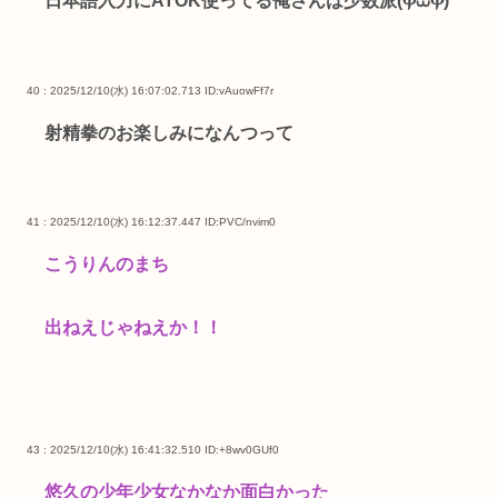
日本語入力にATOK使ってる俺さんは少数派(Ⲫ⩊Ⲫ)
40 : 2025/12/10(水) 16:07:02.713
ID:vAuowFf7r
射精拳のお楽しみになんつって
41 : 2025/12/10(水) 16:12:37.447
ID:PVC/nvim0
こうりんのまち
出ねえじゃねえか！！
43 : 2025/12/10(水) 16:41:32.510
ID:+8wv0GUf0
悠久の少年少女なかなか面白かった