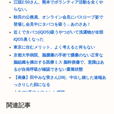
江頭2:50さん、熊本でボランティア活動を全くや
らない。
秋田の公務員、オンライン会見にバスローブ姿で
登場し会見中にタバコを吸う←あのさあ！
近くでタバコ(iQOS)吸うやつがいて洗濯物が全部
iQOS臭くなった
東京に住むメリット、よく考えると何もない
京都大学病院、脳腫瘍の手術で腫瘍のない正常な
脳組織を摘出する医療ミス 脳幹損傷で、意識はあ
るが自発呼吸が確認できない重篤状態
【画像】田中みな実さん(39)、中出し婚した途端あ
っさりした顔になる
人生で1番ワクワクした瞬間
日本人が減り「外国人が増えた」市区町村ランキ
関連記事
ング 5位は埼玉県川口市、4位京都市