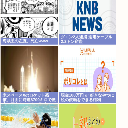
グエン2人逮捕 送電ケーブル
海賊王の左腕、死亡www
2.2トン窃盗
米スペースXのロケット残
現金100万円 or 好きなやつに
骸、月面に時速8700キロで激
絵の依頼をできる権利
突し巨大クレーター形成か…
専門家「宇宙ごみ処分に無頓
着」