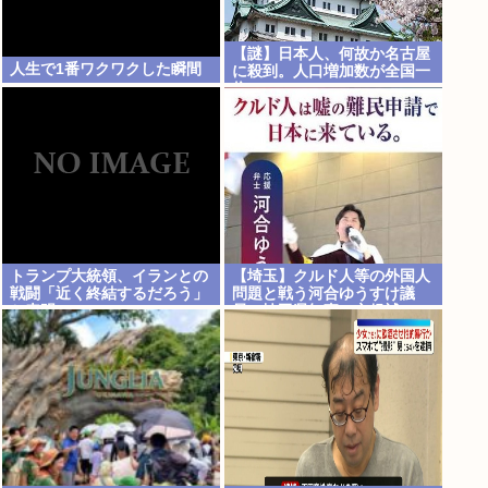
【謎】日本人、何故か名古屋
人生で1番ワクワクした瞬間
に殺到。人口増加数が全国一
位に
トランプ大統領、イランとの
【埼玉】クルド人等の外国人
戦闘「近く終結するだろう」
問題と戦う河合ゆうすけ議
と表明
員 埼玉県知事に立候補へ
外国人生活保護を潰す全国初
の知事が誕生か