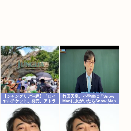
【ジャングリア沖縄】「ロイ
竹田天皇、小学生に「Snow
ヤルチケット」発売、アトラ
Manに女がいたらSnow Man
クション優先案内、ソフトド
じゃない」で男系天皇を熱弁
リンク飲み放題、スパ利用、
www
駐車場無料…大人29700円