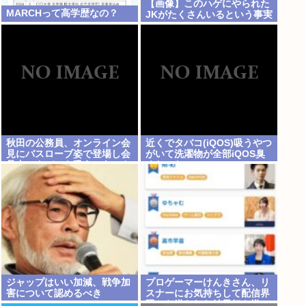
【画像】このハゲにやられた
MARCHって高学歴なの？
JKがたくさんいるという事実
秋田の公務員、オンライン会
近くでタバコ(iQOS)吸うやつ
見にバスローブ姿で登場し会
がいて洗濯物が全部iQOS臭
見中にタバコを吸う←あのさ
くなった
あ！
ジャップはいい加減、戦争加
プロゲーマーけんきさん、リ
害について認めるべき
スナーにお気持ちして配信界
隈から嫌われた結果好き嫌い