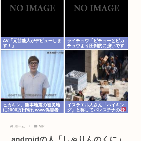
AV「元芸能人がデビューしま
ライチュウ「ピチューとピカ
す！」
チュウより圧倒的に強いです
www」←こいつが不人気な
理由
ヒカキン、熊本地震の被災地
イスラエル人さん「ハイキン
に2000万円寄付www偽善者
グ」と称してパレスチナの村
仕草が止まらないwww
を襲撃した結果、銃奪われ死
亡。イスラエル軍「村民はテ
ロリスト！」
ホーム
VIP
androidの人「しゃりんのくに」