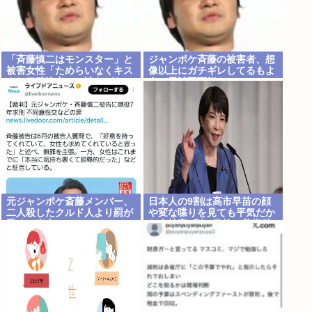
「斉藤慎二はモンスター」と
ジャンポケ斉藤の被害者、想
被害女性「ためらいなくキス
像以上にガチギレしてるもよ
され口腔性交…」涙ながらに
う。示談不可能か。
訴えた被害後の”深刻な
PTSD”
元ジャンポケ斎藤メンバー、
日本人の9割は高市早苗の顔
二人殺したクルド人より罰が
や変な喋りを見ても平気だか
重くて炎上www
ら支持率9割。学校の美術科
と音楽科はしっかりして！