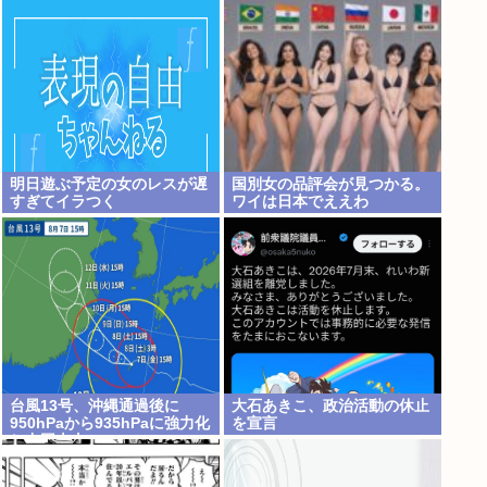
5位にwww
明日遊ぶ予定の女のレスが遅
国別女の品評会が見つかる。
すぎてイラつく
ワイは日本でええわ
台風13号、沖縄通過後に
大石あきこ、政治活動の休止
950hPaから935hPaに強力化
を宣言
し中国本土へwww