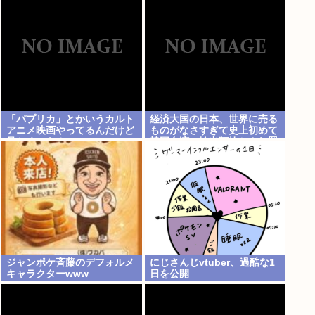
ップはAI関連で世界に輸出す
るものがないためw
「パプリカ」とかいうカルト
経済大国の日本、世界に売る
アニメ映画やってるんだけど
ものがなさすぎて史上初めて
見とくべき？
韓国台湾に輸出額抜かされ置
いてけぼりwww
ジャンポケ斉藤のデフォルメ
にじさんじvtuber、過酷な1
キャラクターwww
日を公開