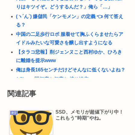
りはキツイぞ。どうするんだ？」俺ら「…」
(ヽ´ん`) 嫌儲民「ケンモメン」の定義 👈 何て答え
る？
中国の二足歩行ロボ 服着せて胸ふくらませたらア
イドルみたいな可愛さを醸し出すようになる
【タラコ悲報】削ジェンヌこと西村ゆか、ひろき
に離婚を提示www
俺は身長165センチだけどそんなに低くないよね？
1.7kmの間何度も何度も 煽り追突
スマ●コ、石破岸田ってなんでにあんなに叩かれた
関連記事
の？自民党の政治家だし普通に保守じゃん
ボロい安い車って最強じゃね？
SSD、メモリが超値下がり中！
嫌儲
及川光博（ミッチー）（56）が再婚、相手は妊娠
これもう”時期”やね。
中。前妻の檀れいとは18年に離婚し子供はなし
自宅の庭でBBQをしていた男性、子供たちを守ろ