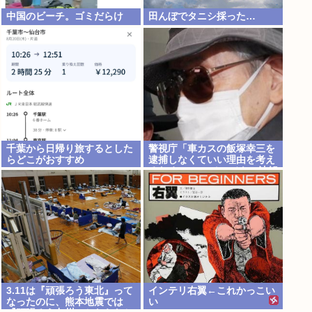
中国のビーチ。ゴミだらけ
田んぼでタニシ採った…
千葉から日帰り旅するとした
警視庁「車カスの飯塚幸三を
らどこがおすすめ
逮捕しなくていい理由を考え
るために1000ページもの法解
釈書を読んだ」
3.11は『頑張ろう東北』って
インテリ右翼←これかっこい
なったのに、熊本地震では
い