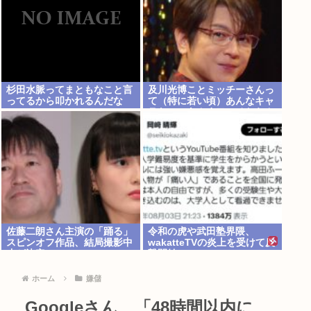
杉田水脈ってまともなこと言
及川光博ことミッチーさんっ
ってるから叩かれるんだな
て（特に若い頃）あんなキャ
ラなのにあんまアンチおらん
よな、男でも
佐藤二朗さん主演の「踊る」
令和の虎や武田塾界隈、
スピンオフ作品、結局撮影中
wakatteTVの炎上を受けて反
止が決定www
撃開始
ホーム
嫌儲
Googleさん、「48時間以内に