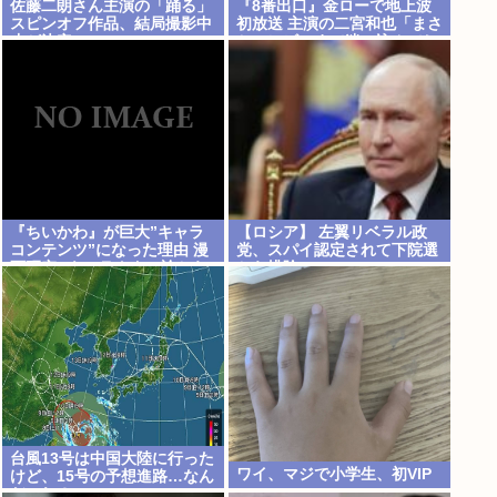
佐藤二朗さん主演の「踊る」
『8番出口』金ローで地上波
スピンオフ作品、結局撮影中
初放送 主演の二宮和也「まさ
止が決定www
かテレビにまで迷い込んでし
まうとは」
『ちいかわ』が巨大”キャラ
【ロシア】 左翼リベラル政
コンテンツ”になった理由 漫
党、スパイ認定されて下院選
画研究&キャラクター論から
から排除
紐解く
台風13号は中国大陸に行った
ワイ、マジで小学生、初VIP
けど、15号の予想進路…なん
だこれ？