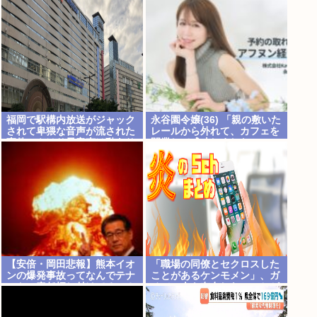
福岡で駅構内放送がジャック
永谷園令嬢(36) 「親の敷いた
されて卑猥な音声が流された
レールから外れて、カフェを
事件、やはり元音声は動あり
開業して成功しました」
の動画だった
【安倍・岡田悲報】熊本イオ
「職場の同僚とセクロスした
ンの爆発事故ってなんでテナ
ことがあるケンモメン」、ガ
ントに責任押し付けてるの？
チで一人も存在しないことが
判明