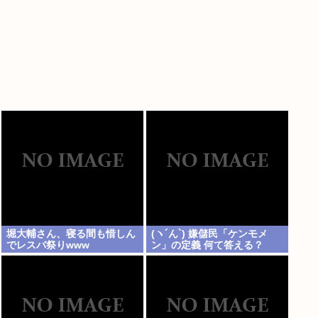
堀大輔さん、寝る間も惜しん
(ヽ´ん`) 嫌儲民「ケンモメ
でレスバ祭りwww
ン」の定義 何て答える？