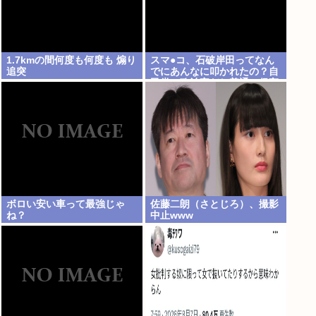
1.7kmの間何度も何度も 煽り
スマ●コ、石破岸田ってなん
追突
でにあんなに叩かれたの？自
民党の政治家だし普通に保守
じゃん
ボロい安い車って最強じゃ
佐藤二朗（さとじろ）、撮影
ね？
中止www