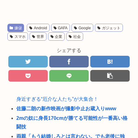
嫌儲
Android
GAFA
Google
ガジェット
スマホ
世界
企業
社会
シェアする
身近すぎる“厄介な人たち”が大集合！
佐藤二朗の新作映画が撮影中止お蔵入りwww
2mの奴に身長170cmが勝てる可能性が一番高い格
闘技
両親「もう結婚しろとは言わない。でも老後に独