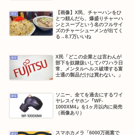
うとして殺害されてしまう🍖🔥
【画像】X民、チャーハンをひ
嫌儲
【画像】男の一人暮らし部屋、結局このあたりが
とつ頼んだら、爆盛りチャーハ
ンとスープという名のフルサイ
最強www
ズのチャーシューメンが出てく
6大、犯罪者と聞いて思いついた有名人「市橋達
る→8.7万いいね
也」「内田梨瑚」「ジャニー喜多川」「麻原彰
晃」「東条英機」
X民「どこの企業とは言わんが
嫌儲
56歳”ミッチー”及川光博、再婚と妻の妊娠を発表
部下を奴隷扱いしてパワハラ日
常、メンタルヘルス破壊する富
お相手は一般女性「二人の間に新しい命を授か
士通の製品だけは買わない。」
り」
Powered by livedoor 相互RSS
ソニー、全てを過去にするワイ
嫌儲
ヤレスイヤホン『WF-
1000XM4』を1ヶ月以内に発売
（画像あり）
スマホカメラ「6000万画素で
嫌儲