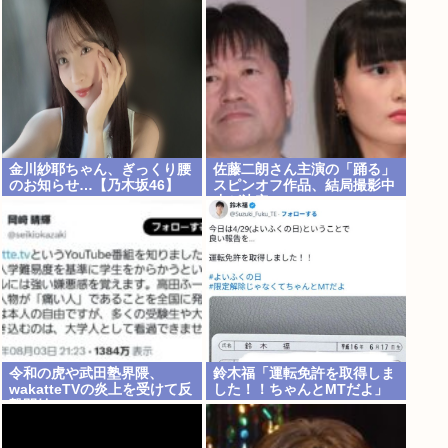
金川紗耶ちゃん、ぎっくり腰
佐藤二朗さん主演の「踊る」
のお知らせ…【乃木坂46】
スピンオフ作品、結局撮影中
止が決定www
令和の虎や武田塾界隈、
鈴木福「運転免許を取得しま
wakatteTVの炎上を受けて反
した！！ちゃんとMTだよ」
撃開始