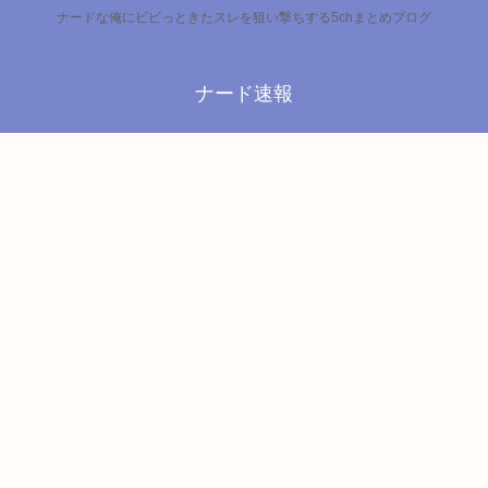
ナードな俺にビビっときたスレを狙い撃ちする5chまとめブログ
ナード速報