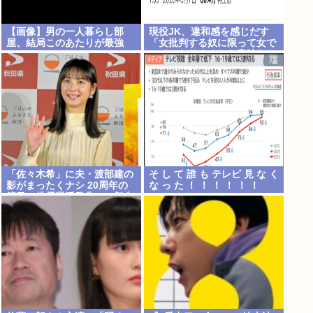
【画像】男の一人暮らし部
現役JK、違和感を感じだす
屋、結局このあたりが最強
「女批判する奴に限って女で
www
ヌイてたりするから意味わか
らなくなってきた 」
「佐々木希」に夫・渡部建の
そ し て 誰 も テレビ 見 な く
影がまったくナシ 20周年の
な っ た ！ ！ ！ ！ ！ ！
節目に俳優業活発化への舞台
裏