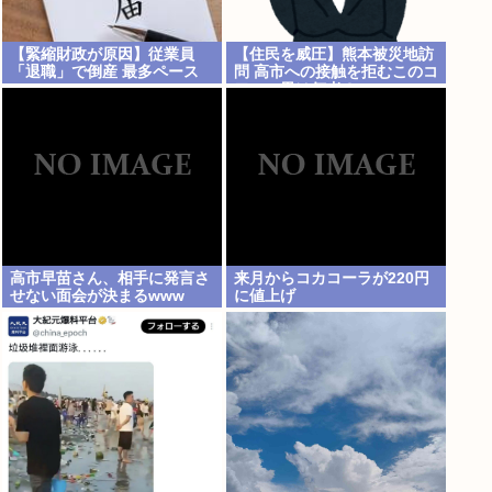
【緊縮財政が原因】従業員
【住民を威圧】熊本被災地訪
「退職」で倒産 最多ペース
問 高市への接触を拒むこのコ
ワモテ男は何者？
高市早苗さん、相手に発言さ
来月からコカコーラが220円
せない面会が決まるwww
に値上げ