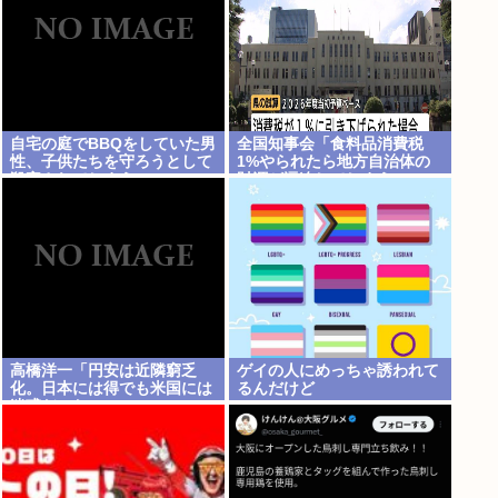
自宅の庭でBBQをしていた男
全国知事会「食料品消費税
性、子供たちを守ろうとして
1%やられたら地方自治体の
殺害されてしまう
財源が逼迫してしまう 」…こ
の流れ地方税増税するしかな
いよ、もう
高橋洋一「円安は近隣窮乏
ゲイの人にめっちゃ誘われて
化。日本には得でも米国には
るんだけど
迷惑だった」