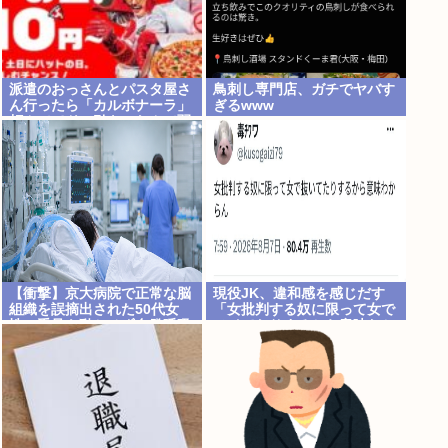
派遣のおっさんとパスタ屋さ
鳥刺し専門店、ガチでヤバす
ん行ったら「カルボナーラ」
ぎるwww
頼んでてドン引き…なんで弱
者男性っていつも同じのしか
食べないの？
【衝撃】京大病院で正常な脳
現役JK、違和感を感じだす
組織を誤摘出された50代女
「女批判する奴に限って女で
性、手足も動かせず自発呼吸
ヌイてたりするから意味わか
もできない重篤状態に…「意
らなくなってきた 」
識はある」