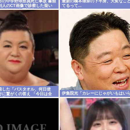
市の中学野球部員死亡事故 書類
最新の橋本環奈の下半身、大変なこ
別人のCT画像で診察した疑い
てるって...
づかなかった可能性
発した「バスタオル、何日使
伊集院光「カレーにじゃがいもはい
けに驚がくの答え 「今日は全
と言うわ」