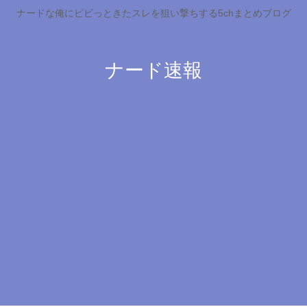
ナードな俺にビビっときたスレを狙い撃ちする5chまとめブログ
ナード速報