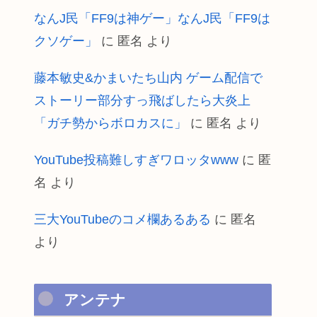
なんJ民「FF9は神ゲー」なんJ民「FF9は
クソゲー」
に
匿名
より
藤本敏史&かまいたち山内 ゲーム配信で
ストーリー部分すっ飛ばしたら大炎上
「ガチ勢からボロカスに」
に
匿名
より
YouTube投稿難しすぎワロッタwww
に
匿
名
より
三大YouTubeのコメ欄あるある
に
匿名
より
アンテナ