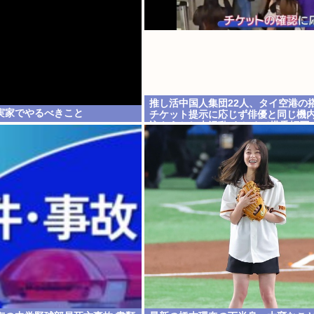
推し活中国人集団22人、タイ空港の
実家でやるべきこと
チケット提示に応じず俳優と同じ機
込もうとし大混乱 まとめて搭乗拒否