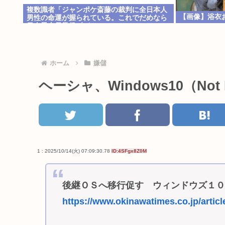
複数識者「ジャンポケ斎藤の裁判に全日本人
【画像】浴衣
男性の命運が握られている。これでだめなら
日本男全員懲役7年だ」
ホーム
嫌儲
ヘーシャ、Windows10（No
1 : 2025/10/14(火) 07:09:30.78
ID:4SFgx8Z0M
後継ＯＳへ移行促す ウィンドウズ１
https://www.okinawatimes.co.jp/articl