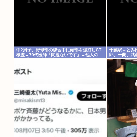
中2男子、野球部の練習中に頭部を強打しCT
千葉駅→とみ
検査→70代医師「問題ないです」→他人の
郎、一蘭、武
CT画像で中学生死亡
etc…ラーメ