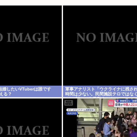
婚したいVTuberは誰です
軍事アナリスト「ウクライナに残さ
える？
時間は少ない。民間施設テロではな
BやプランCを発動すべき」