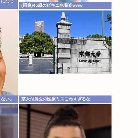
とになっ
(画像)45歳のビキニ水着姿www
らない」
京大付属医の医療ミスこわすぎるな