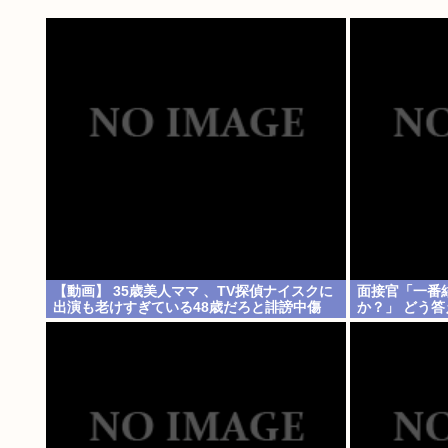
【動画】 35歳美人ママ 、TV探偵ナイスクに
面接官「一番結
出演も老けすぎている48歳だろと誹謗中傷
か？」 どう答