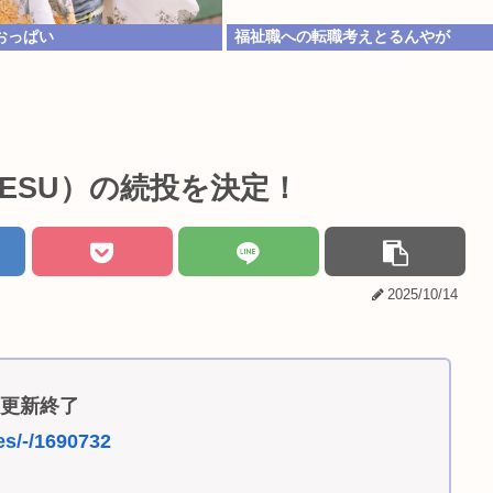
おっぱい
福祉職への転職考えとるんやが
t ESU）の続投を決定！
2025/10/14
０更新終了
es/-/1690732