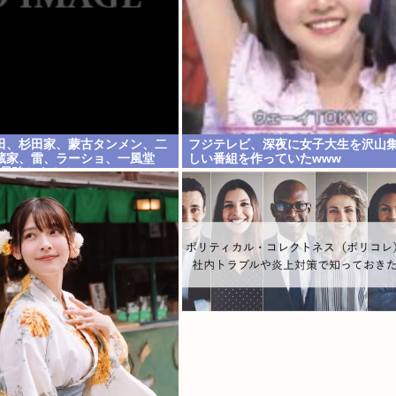
田、杉田家、蒙古タンメン、二
フジテレビ、深夜に女子大生を沢山
蔵家、雷、ラーショ、一風堂
しい番組を作っていたwww
ン最強かよ？？