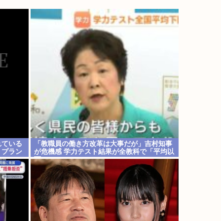
れている
「教職員の働き方改革は大事だが」吉村知事
くプラン
が危機感 学力テスト結果が全教科で「平均以
下」