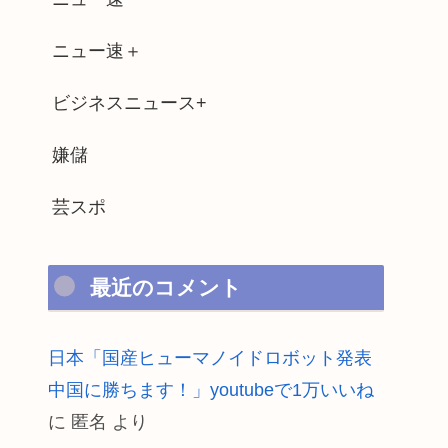
ニュー速＋
ビジネスニュース+
嫌儲
芸スポ
最近のコメント
日本「国産ヒューマノイドロボット発表
中国に勝ちます！」youtubeで1万いいね
に
匿名
より