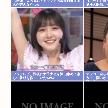
【画像】Ｘの育乳アカウントの成長観察する
【広島】廿日
のが好きなやつw
送検の医師、
頭部出血に気
フジテレビ、深夜に女子大生を沢山集めて楽
マツコ、自ら
しい番組を作っていたwww
う？」問いか
部、本当のこ