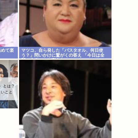
集めて楽
マツコ、自ら発した「バスタオル、何日使
う？」問いかけに驚がくの答え 「今日は全
部、本当のこと言うわ」