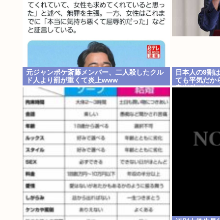
元ジャンポケ斎藤メンバー、二人殺したクル
日本人の9割
ド人より罰が重くて炎上www
ても平気だか
音楽科はしっ