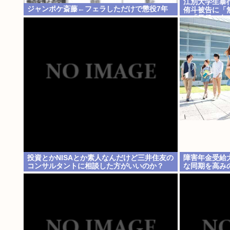
江別大学生暴行
ジャンポケ斎藤←フェラしただけで懲役7年
侑斗被告に「無
に「懲役30年
投資とかNISAとか素人なんだけど三井住友の
障害年金受給
コンサルタントに相談した方がいいのか？
な同期を高み