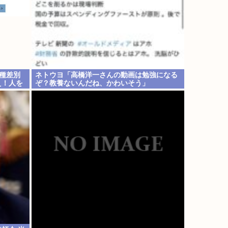
種差別
ネトウヨ「高橋洋一さんの動画は勉強になる
え！人を
ぞ？教養ないんだね、かわいそう」