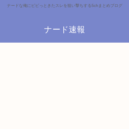
ナードな俺にビビっときたスレを狙い撃ちする5chまとめブログ
ナード速報