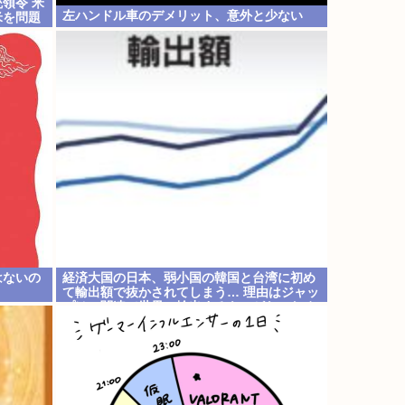
領令 米
左ハンドル車のデメリット、意外と少ない
米を問題
はないの
経済大国の日本、弱小国の韓国と台湾に初め
て輸出額で抜かされてしまう… 理由はジャッ
プはAI関連で世界に輸出するものがないため
w