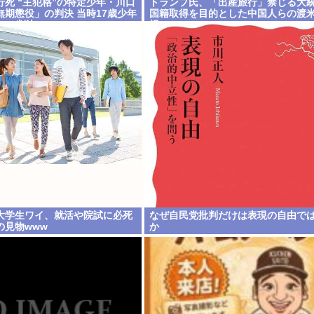
死 “主犯格”の特定少年・川口
トランプ氏、「出産旅行」禁じる大統
期懲役」の判決 当時17歳少年
国籍取得を目的とした中国人らの渡
」の判決
視
大学生ワイ、就活や院試に必死
なぜ自民党批判だけは表現の自由で
の見物www
か