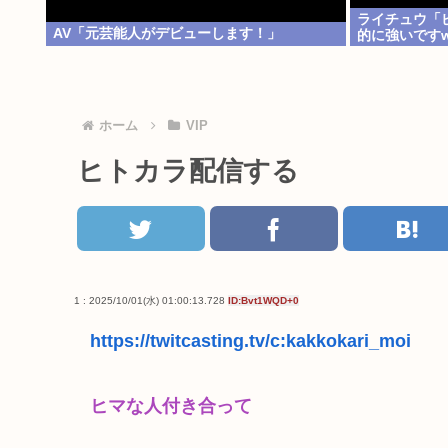
ライチュウ「
AV「元芸能人がデビューします！」
的に強いです
ホーム
VIP
ヒトカラ配信する
1 : 2025/10/01(水) 01:00:13.728
ID:Bvt1WQD+0
https://twitcasting.tv/c:kakkokari_moi
ヒマな人付き合って