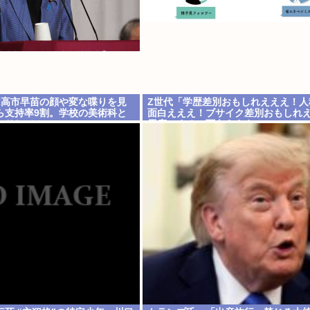
は高市早苗の顔や変な喋りを見
Z世代「学歴差別おもしれえええ！人
ら支持率9割。学校の美術科と
面白えええ！ブサイク差別おもしれ
かりして！
馬鹿にするの面白えええ！」