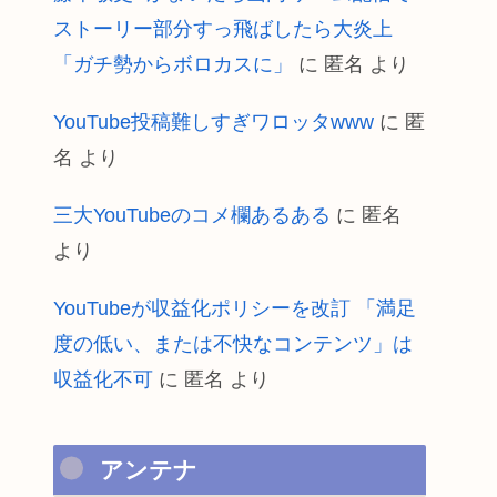
ストーリー部分すっ飛ばしたら大炎上
「ガチ勢からボロカスに」
に
匿名
より
YouTube投稿難しすぎワロッタwww
に
匿
名
より
三大YouTubeのコメ欄あるある
に
匿名
より
YouTubeが収益化ポリシーを改訂 「満足
度の低い、または不快なコンテンツ」は
収益化不可
に
匿名
より
アンテナ