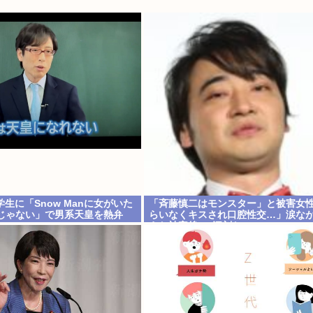
生に「Snow Manに女がいた
「斉藤慎二はモンスター」と被害女
anじゃない」で男系天皇を熱弁
らいなくキスされ口腔性交…」涙な
えた被害後の”深刻なPTSD”