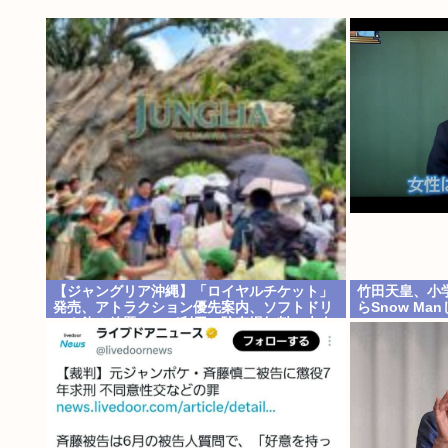
【ジャングリア沖縄】「ロイヤルチケット」
竹田天皇、小学
発売、アトラクション優先案内、ソフトドリ
らSnow M
ンク飲み放題、スパ利用、駐車場無料…大人
www
29700円