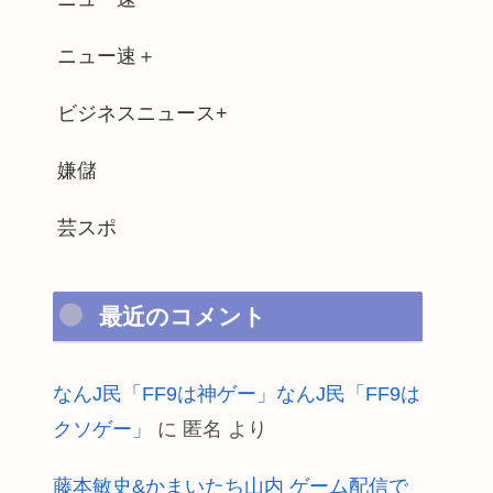
ニュー速＋
ビジネスニュース+
嫌儲
芸スポ
最近のコメント
なんJ民「FF9は神ゲー」なんJ民「FF9は
クソゲー」
に
匿名
より
藤本敏史&かまいたち山内 ゲーム配信で