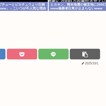
ピチューとピカチュウより圧倒
ヒカキン、熊本地震の被災地に2000
www」←こいつが不人気な理由
www偽善者仕草が止まらないwww
2025/10/1