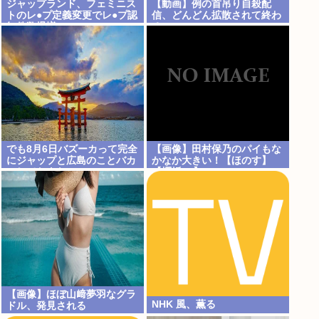
ジャップランド、フェミニス
【動画】例の首吊り自殺配
トのレ●プ定義変更でレ●プ認
信、どんどん拡散されて終わ
知件数爆増www
るwww
でも8月6日バズーカって完全
【画像】田村保乃のパイもな
にジャップと広島のことバカ
かなか大きい！【ほのす】
にしてたよな
【櫻坂46】
【画像】ほぼ山﨑夢羽なグラ
NHK 風、薫る
ドル、発見される