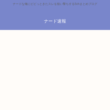
ナードな俺にビビっときたスレを狙い撃ちする5chまとめブログ
ナード速報