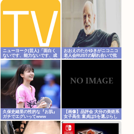
ニューヨーク(芸人)「面白く
おおえのたかゆきがニコニコ
ないです、能力ないです、成
老人会RUSTの馴れ合いで批
長しないです、たびたび炎上
判されてるけど、おえちゃん
します」←それでもゴリ押さ
言うほど悪いか？
れる理由
久保史緒里の性的な『お肌』
【画像】品評会 大分の美術系
ガチでエグいってwww
女子高生 童貞は5を選ぶらし
い