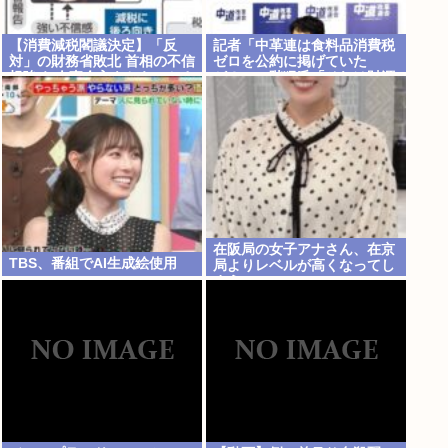
【消費減税閣議決定】「反
記者「中革連は食料品消費税
対」の財務省敗北 首相の不信
ゼロを公約に掲げていた
根強く 人事介入をちらつかさ
が？」→階猛氏「それは財源
れ…
確保という条件付き」
在阪局の女子アナさん、在京
TBS、番組でAI生成絵使用
局よりレベルが高くなってし
まう