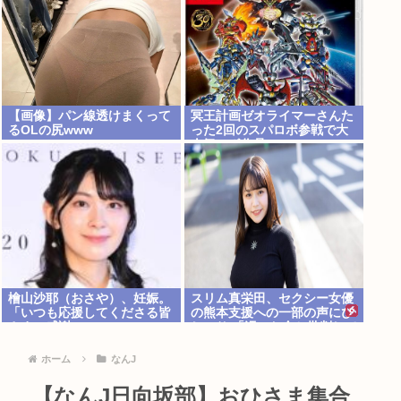
【画像】パン線透けまくって
冥王計画ゼオライマーさんた
るOLの尻www
った2回のスパロボ参戦で大
人気ロボ作品にwww
檜山沙耶（おさや）、妊娠。
スリム真栄田、セクシー女優
「いつも応援してくださる皆
の熊本支援への一部の声にぴ
さまに感謝 」
しゃり 「汚いお金と批判して
る奴ら…」
ホーム
なんJ
【なんJ日向坂部】おひさま集合