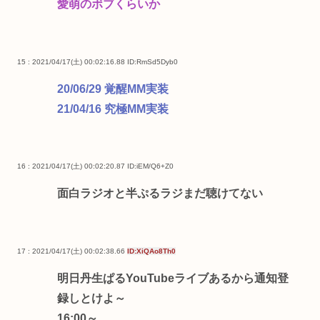
愛萌のボブくらいか
15 : 2021/04/17(土) 00:02:16.88
ID:RmSd5Dyb0
20/06/29 覚醒MM実装
21/04/16 究極MM実装
16 : 2021/04/17(土) 00:02:20.87
ID:iEM/Q6+Z0
面白ラジオと半ぷるラジまだ聴けてない
17 : 2021/04/17(土) 00:02:38.66
ID:XiQAo8Th0
明日丹生ぱるYouTubeライブあるから通知登
録しとけよ～
16:00～