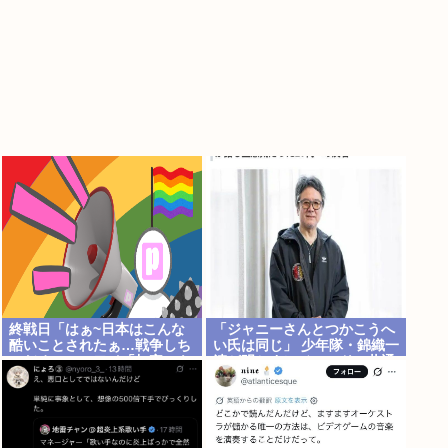
終戦日「はぁ~日本はこんな
「ジャニーさんとつかこうへ
酷いことされたぁ…戦争しち
い氏は同じ」 少年隊・錦織一
ゃだめぇ…」ワイ「加害にも
清が明かすレジェンドの共通
触れたら？」
点と我流の演出論