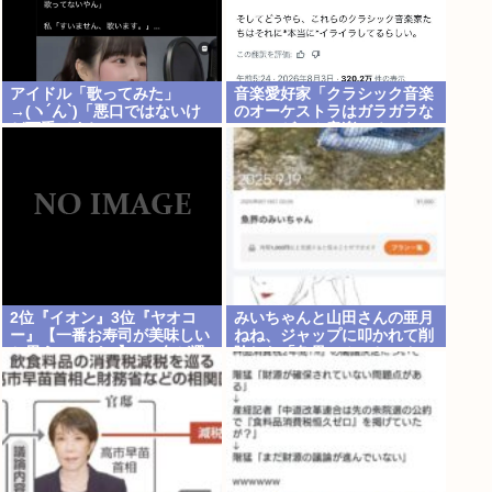
アイドル「歌ってみた」
音楽愛好家「クラシック音楽
→(ヽ´ん`)「悪口ではないけ
のオーケストラはガラガラな
ど下手ですね」
のに、ゲーム音楽のオーケス
トラは満員…本当にイライラ
する」
2位『イオン』3位『ヤオコ
みいちゃんと山田さんの亜月
ー』【一番お寿司が美味しい
ねね、ジャップに叩かれて削
と思うスーパー】300名が選
除した「魚界のみいちゃん」
ぶ1位に
記事を復活