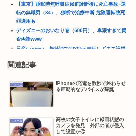
【東京】睡眠時無呼吸症候群診断後に死亡事故=運
転の無職男（34）、独断で治療中断-危険運転致死
罪適用も
ディズニーのおいなり巻（600円）、卑猥すぎて賛
否両論www
日産e-power、無給油で1980km走行しギネス記録
を達成、無駄な発電や送電ロスなくEVよりエコを
関連記事
証明
【高市】「ナフサがなくなる」現状超頑張って延
iPhoneの充電を数秒で終わらせ
命してるだけでどんどん不足してる状況は改善し
ニュー速
る画期的なデバイスが爆誕
てないのにもうナフサあることになった理由
トランプ「米軍の弾薬が足りないなんて嘘だから
な、リークした奴は懲役刑だ！」
高校の女子トイレに録画状態の
国「相続税を抑えるために企業価値を下げてる会
ニュー速
カメラを発見 外部の者が侵入
社に大増税します。低PBRの会社は大増税を覚悟
して設置か🤔