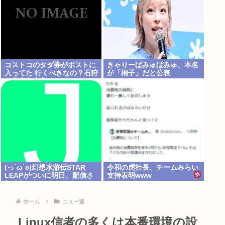
コストコのタダ券がポストに
きゃりーぱみゅぱみゅ、本名
入ってた 行くべきなの？石狩
が「桐子」だと公表
か北広島大曲だよな
(っ´ω`c)幻想水滸伝STAR
令和の虎社長、チームみらい
LEAPがついに明日、配信さ
支持表明www
れるね！
ホーム
ニュー速
Linux信者の多くは本番環境の設