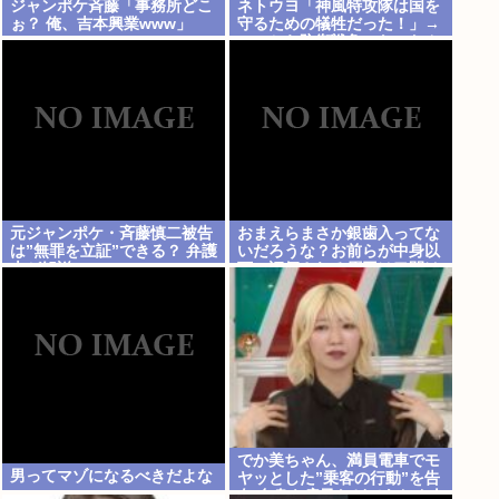
ジャンポケ斉藤「事務所どこ
ネトウヨ「神風特攻隊は国を
ぉ？ 俺、吉本興業www」
守るための犠牲だった！」→
いつから防衛戦争になったん
だ？侵略者だろジャップは
www
元ジャンポケ・斉藤慎二被告
おまえらまさか銀歯入ってな
は”無罪を立証”できる？ 弁護
いだろうな？お前らが中身以
士が解説
下に評価される原因は口開け
た時に見える銀歯
でか美ちゃん、満員電車でモ
男ってマゾになるべきだよな
ヤッとした”乗客の行動”を告
白 自身を扇子などであおぐ人