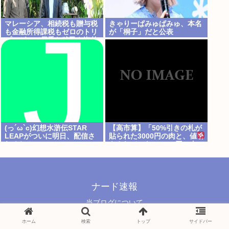
マレーシア、相続税も贈与税
きゃりーぱみゅぱみゅ、本名
も金融所得課税もゼロのトリ
が「桐子」だと公表
プルゼロで優秀な移民を海外
から集めてしまう…
(っ´ω`c)幻想水滸伝STAR
【高市算】「50%引きの札が
LEAPがついに明日、配信さ
貼られた3000円の肉と、値引
れるね！
きされていない1000円の肉で
は安いのはどちらか」父の答
え「50%引きの肉」
ナード速報
当ブログについて
© 2021 ナード速報.
ホーム
検索
トップ
サイドバー