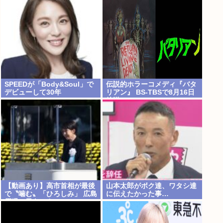
に「オイニーがつらくて…」
SPEEDが「Body&Soul」で
伝説的ホラーコメディ『バタ
デビューして30年
リアン』 BS-TBSで8月16日
放送
【動画あり】高市首相が最後
山本太郎がボク達、ワタシ達
で〝噛む〟「ひろしみ」 広島
に伝えたかった事…
原爆の日あいさつ