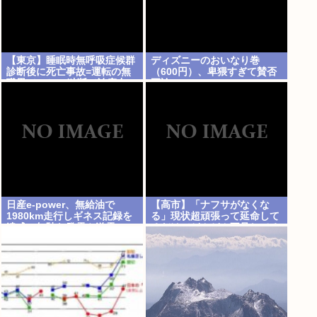
【東京】睡眠時無呼吸症候群
ディズニーのおいなり巻
診断後に死亡事故=運転の無
（600円）、卑猥すぎて賛否
職男（34）、独断で治療中
両論www
断-危険運転致死罪適用も
日産e-power、無給油で
【高市】「ナフサがなくな
1980km走行しギネス記録を
る」現状超頑張って延命して
達成、無駄な発電や送電ロス
るだけでどんどん不足してる
なくEVよりエコを証明
状況は改善してないのにもう
ナフサあることになった理由