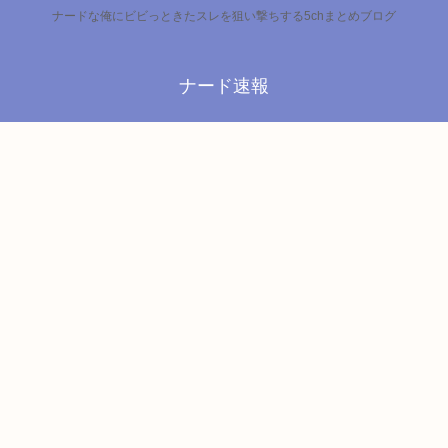
ナードな俺にビビっときたスレを狙い撃ちする5chまとめブログ
ナード速報