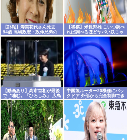
【訃報】寿美花代さん死去
【将棋】米長邦雄 こいつ調べ
94歳 高嶋政宏・政伸兄弟の
れば調べるほどヤバい奴じゃ
母
ん
【動画あり】高市首相が最後
中国製ルーター20機種にバッ
で〝噛む〟「ひろしみ」 広島
クドア 外部から完全制御でき
原爆の日あいさつ
る機能が仕込まれていた