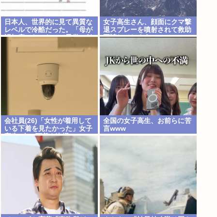
日本人、世界的に見て異質な
女子高生さん、顔面にクマ撃
レベルで冷酷だった。「母が
退スプレーを噴射されて救助
認知症になったので子供に任
要請してしまう
せ家を出ていく等」
会社員(26)「女性が着用して
全国の女子高生、お前らに苦
いる下着を見たかった」女子
言www
高生2人の下着を盗撮