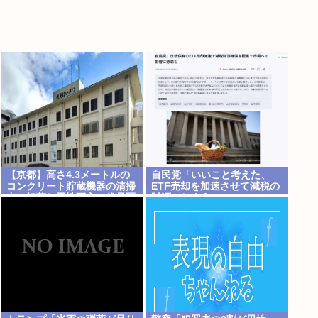
【京都】高さ4.3メートルの
自民党「いいこと考えた、
コンクリート貯蔵機器の清掃
ETF売却を加速させて減税の
中に転落し男性死亡、伏見区
財源にしよう」
の工場