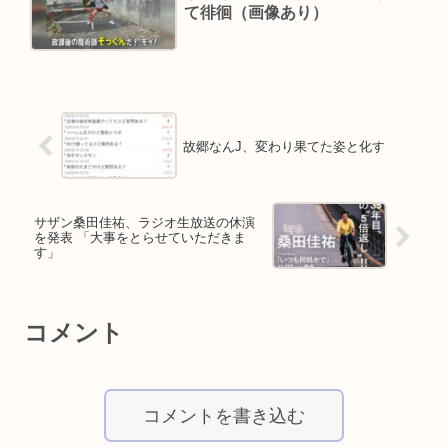
て徘徊（画像あり）
Powered by livedoor 相互RSS
故郷なんJ、変わり果てた姿と化す
サザン桑田佳祐、ラジオ生放送の休演
を発表 「大事をとらせていただきま
す」
コメント
コメントを書き込む