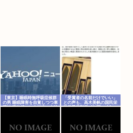
【東京】睡眠時無呼吸症候群
「受賞者の名前だけでいい」
の男 睡眠障害を自覚しつつ車
との声も、高木美帆の国民栄
運転 事故起こし自転車の女性
誉賞受賞副賞《包丁10本》
に重傷負わせ…「厳重処分」
に”高市総理の名前も刻印”
意見つけ書類送検