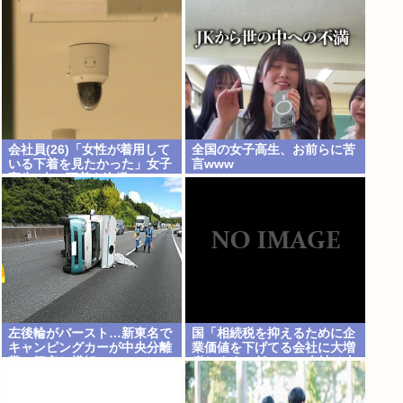
会社員(26)「女性が着用して
全国の女子高生、お前らに苦
いる下着を見たかった」女子
言www
高生2人の下着を盗撮
左後輪がバースト…新東名で
国「相続税を抑えるために企
キャンピングカーが中央分離
業価値を下げてる会社に大増
帯に衝突し横転
税します。低PBRの会社は大
増税を覚悟せよ」