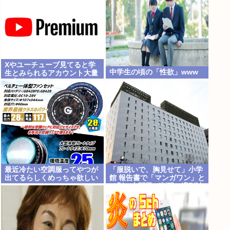
Xやユーチューブ見てると学
中学生の頃の「性欲」www
生とみられるアカウント大量
に有るんけど
最近冷たい空調服ってやつが
「服脱いで、胸見せて」小学
出てるらしくめっちゃ欲しい
館 報告書で「マンガワン」と
は別の大問題が判明…週刊誌
元編集者がグラビア志望の女
性に迫った過激要求