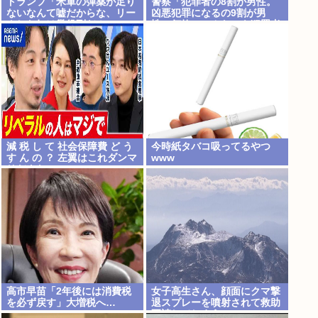
トランプ「米軍の弾薬が足り
警察「犯罪者の8割が男性。
ないなんて嘘だからな、リー
凶悪犯罪になるの9割が男
クした奴は懲役刑だ！」
性。何故、こんなにも犯罪者
は男性に偏るのか」
減 税 し て 社会保障費 ど う
今時紙タバコ吸ってるやつ
す ん の ？ 左翼はこれダンマ
www
リだよな
高市早苗「2年後には消費税
女子高生さん、顔面にクマ撃
を必ず戻す」大増税へ…
退スプレーを噴射されて救助
要請してしまう