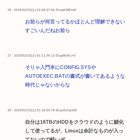
26 : 2025/02/15(土) 01:09:37.84
ID:rqtKWEhd0
お前らが何言ってるかほとんど理解できない
すごいんだねお前ら
27 : 2025/02/15(土) 01:11:36.13
ID:gd8oPLi+0
そりゃ入門本にCONFIG.SYSや
AUTOEXEC.BATの書式が書いてあるような
時代じゃないからな
30 : 2025/02/15(土) 01:18:54.79
ID:yeZxCqO00
自分は16TBのHDDをクラウドのように鯖化
して使ってるが、Linuxは余計なものが入っ
てないので軽いぞ。