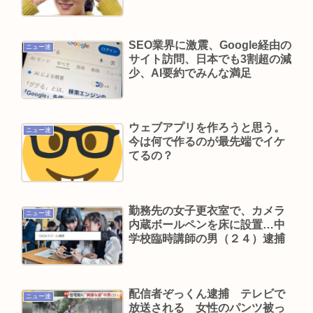
せよ」
伊集院光が日刊スポーツの見出しに2度激怒「朝日
新聞系の新聞をやめる」と言い出した背景
SEO業界に激震、Google経由の
ニュー速
サイト訪問、日本でも3割超の減
5年前のNHK性加害の出演者は「今も普通の顔して
少、AI要約でみんな満足
芸能活動してる」ネット「受信料を取るくらいな
ら詳細を伝えよ」
【高市算】「50%引きの札が貼られた3000円の肉
ウェブアプリを作ろうと思う。
ニュー速
今は何で作るのが最先端でイケ
と、値引きされていない1000円の肉では安いのは
てるの？
どちらか」父の答え「50%引きの肉」
【画像】村重杏奈さん(30)のおぱーいがコチラ
www
勤務先の女子更衣室で、カメラ
ニュー速
内蔵ボールペンを床に設置…中
三浦マイルド「その姿は、紛れもなく芸人でし
学校臨時講師の男（２４）逮捕
た」清水良太郎さんのステージ回想し追悼
みいちゃんは予定通りTVでアニメを流すべきだと
思う
配信者ぞっくん逮捕 テレビで
ニュー速
放送される 女性のパンツ被っ