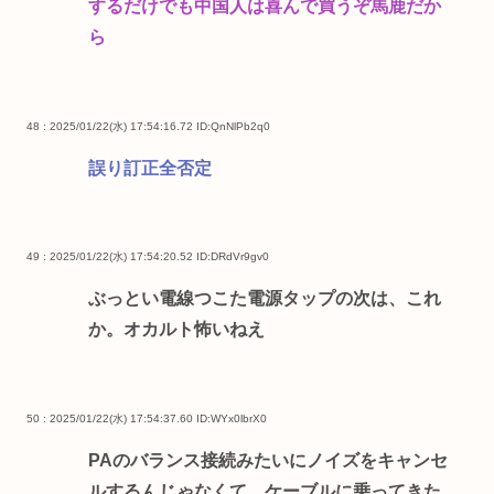
するだけでも中国人は喜んで買うぞ馬鹿だか
ら
48 : 2025/01/22(水) 17:54:16.72
ID:QnNlPb2q0
誤り訂正全否定
49 : 2025/01/22(水) 17:54:20.52
ID:DRdVr9gv0
ぶっとい電線つこた電源タップの次は、これ
か。オカルト怖いねえ
50 : 2025/01/22(水) 17:54:37.60
ID:WYx0lbrX0
PAのバランス接続みたいにノイズをキャンセ
ルするんじゃなくて、ケーブルに乗ってきた