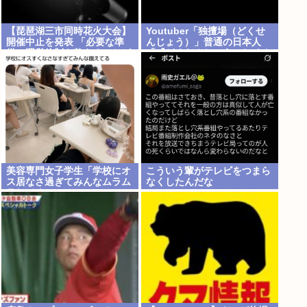
【琵琶湖三市同時花火大会】
Youtuber「独擅場（どくせ
開催中止を発表 「必要な準
んじょう）」普通の日本人
備・運営体制を整えることが
「『どくだんじょう』ね もし
困難」 22日の開催予定…3市
かして中国人？」er「それは
は関与否定
独壇場」
美容専門女子学生「学校にオ
こういう輩がテレビをつまら
ス居なさ過ぎてみんなムラム
なくしたんだな
ラしてる 」