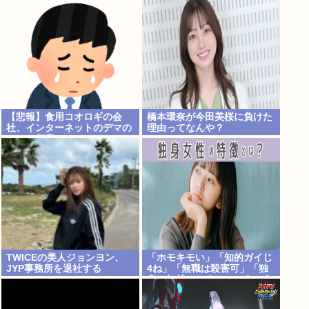
【悲報】食用コオロギの会
橋本環奈が今田美桜に負けた
社、インターネットのデマの
理由ってなんや？
せいで倒産へ
TWICEの美人ジョンヨン、
「ホモキモい」「知的ガイじ
JYP事務所を退社する
4ね」「無職は殺害可」「独
身は奴隷にしろ」←こういう
こと気軽に言っちゃいけない
のかな？