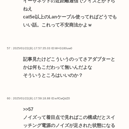
イーサネットの近距離通信でノイズとか下ら
ねえ
cat5e以上のLanケーブル使ってればどうでも
いい話。これって不安商法かよｗ
57 : 2025/01/22(水) 17:57:35.03
ID:W+G180uw0
記事見たけどこういうのってさアダプターと
かは何もこだわって無いんだよな
そういうところはいいのか？
60 : 2025/01/22(水) 17:59:18.88
ID:e/fCwQdZ0
>>57
ノイズって着目点で見ればこの構成だとスイ
ッチング電源のノイズが足された状態になる