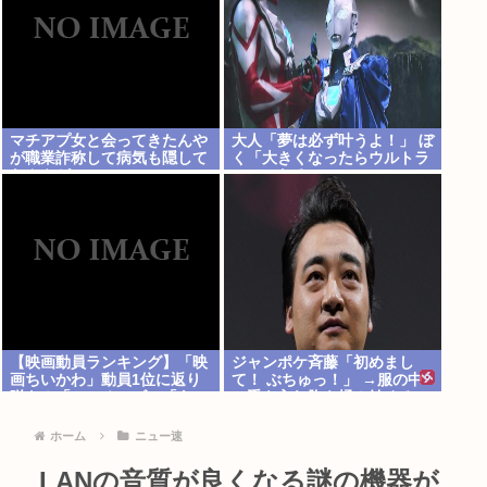
マチアプ女と会ってきたんや
大人「夢は必ず叶うよ！」 ぼ
が職業詐称して病気も隠して
く「大きくなったらウルトラ
たんやが
マンになる~」
【映画動員ランキング】「映
ジャンポケ斉藤「初めまし
画ちいかわ」動員1位に返り
て！ ぶちゅっ！」 →服の中
咲き！「ミニオンズ」「あの
に手を入れ胸を揉み始める。
星」「ブルーロック」もラン
これ異常者だろ(´・ω・`)
クイン
ホーム
ニュー速
LANの音質が良くなる謎の機器が