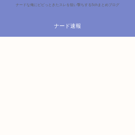
ナードな俺にビビっときたスレを狙い撃ちする5chまとめブログ
ナード速報