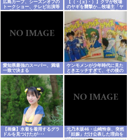
広島カープ、シーズンオフの
【（・(ェ)・）】クマが牧場
トークショー、テレビ出演等
のヤギを襲撃か…牧場主「ヤ
の「副業」を全面禁止www
ギがいない」ドローン調査で
近くの川でヤギを捕食するク
マ確認 北海道八雲町
愛知県最強のスーパー、満場
ケンモメンが少年時代に見た
一致で決まる
ときエッチすぎて、その後の
性的嗜好に影響したキャラ
【画像】水着を着用するグラ
元乃木坂46・山崎怜奈、突然
ドルを見つけたが･･･
「妊娠」だけ公表した理由を
語る！！！