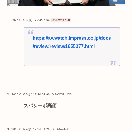
1 : 2025/01/22(水) 17:33:27.54
ID:uEwr/1XO0
https://av.watch.impress.co.jp/docs
/review/review/1655377.html
2 : 2025/01/22(水) 17:34:03.90
ID:7u3OGu220
スパシーボ高価
3 : 2025/01/22(水) 17:34:34.20
ID:bA4ewIiw0