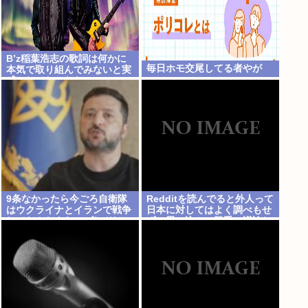
B’z稲葉浩志の歌詞は何かに
毎日ホモ交尾してる者やが
本気で取り組んでみないと実
感としてわからない
9条なかったら今ごろ自衛隊
Redditを読んでると外人って
はウクライナとイランで戦争
日本に対してはよく調べもせ
してたんだよな…9条バリア
ずに思い込みで勝手に議論し
すごすぎ
てるよな